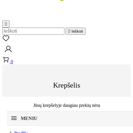


Ieškoti
0
Krepšelis
Jūsų krepšelyje daugiau prekių nėra
MENIU