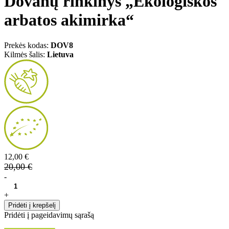
Dovanų rinkinys „Ekologiškos
arbatos akimirka“
Prekės kodas:
DOV8
Kilmės šalis:
Lietuva
12,00 €
20,00 €
-
+
Pridėti į krepšelį
Pridėti į pageidavimų sąrašą