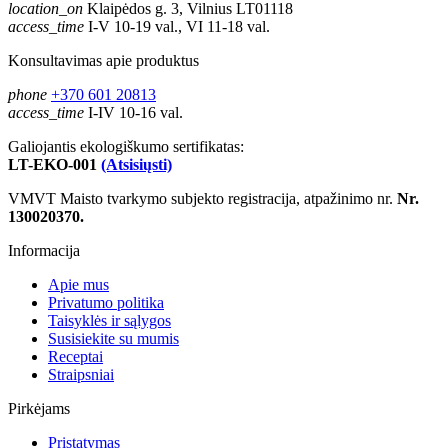
location_on
Klaipėdos g. 3, Vilnius LT01118
access_time
I-V 10-19 val., VI 11-18 val.
Konsultavimas apie produktus
phone
+370 601 20813
access_time
I-IV 10-16 val.
Galiojantis ekologiškumo sertifikatas:
LT-EKO-001
(Atsisiųsti)
VMVT Maisto tvarkymo subjekto registracija, atpažinimo nr.
Nr.
130020370.
Informacija
Apie mus
Privatumo politika
Taisyklės ir sąlygos
Susisiekite su mumis
Receptai
Straipsniai
Pirkėjams
Pristatymas