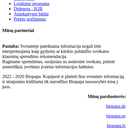
Lojalumo programa
Didmena - B2B
Atsiskaitymo būdai
Prekių grąžinimas
Mūsų partneriai
Pastaba:
Svetainėje pateikiama informacija negali būti
interpretuojama kaip gydymo ar kitokio pobūdžio sveikatos
klausimų sprendimo rekomendacija.
Raginame sprendimus, susijusius su asmenine sveikata, priimti
asmeniškai, įvertinus įvairius informacijos šaltinius.
2022 - 2026 Biopapa. Kopijuoti ir platinti šios svetainės informaciją
ir straipsnius leidžiama tik nurodžius Biopapa nuosavybės teisę į
juos.
Mūsų parduotuvės:
biopapa.de
biopapa.ee
biopapa.lv