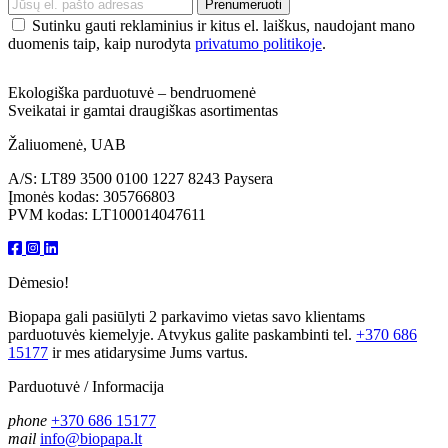
Sutinku gauti reklaminius ir kitus el. laiškus, naudojant mano
duomenis taip, kaip nurodyta
privatumo politikoje
.
Ekologiška parduotuvė – bendruomenė
Sveikatai ir gamtai draugiškas asortimentas
Žaliuomenė, UAB
A/S: LT89 3500 0100 1227 8243 Paysera
Įmonės kodas: 305766803
PVM kodas: LT100014047611
Dėmesio!
Biopapa gali pasiūlyti 2 parkavimo vietas savo klientams
parduotuvės kiemelyje. Atvykus galite paskambinti tel.
+370 686
15177
ir mes atidarysime Jums vartus.
Parduotuvė / Informacija
phone
+370 686 15177
mail
info@biopapa.lt