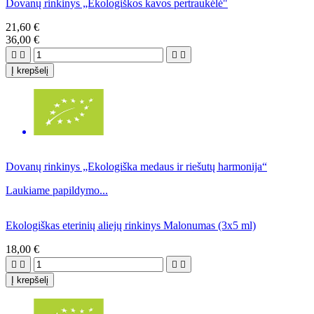
Dovanų rinkinys „Ekologiškos kavos pertraukėlė"
21,60 €
36,00 €




Į krepšelį
Dovanų rinkinys „Ekologiška medaus ir riešutų harmonija“
Laukiame papildymo...
Ekologiškas eterinių aliejų rinkinys Malonumas (3x5 ml)
18,00 €




Į krepšelį