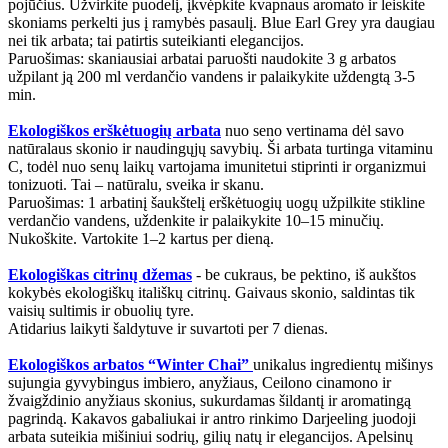
pojūčius. Užvirkite puodelį, įkvėpkite kvapnaus aromato ir leiskite
skoniams perkelti jus į ramybės pasaulį. Blue Earl Grey yra daugiau
nei tik arbata; tai patirtis suteikianti elegancijos.
Paruošimas: skaniausiai arbatai paruošti naudokite 3 g arbatos
užpilant ją 200 ml verdančio vandens ir palaikykite uždengtą 3-5
min.
Ekologiškos erškėtuogių arbata
nuo seno vertinama dėl savo
natūralaus skonio ir naudingųjų savybių. Ši arbata turtinga vitaminu
C, todėl nuo senų laikų vartojama imunitetui stiprinti ir organizmui
tonizuoti. Tai – natūralu, sveika ir skanu.
Paruošimas: 1 arbatinį šaukštelį erškėtuogių uogų užpilkite stikline
verdančio vandens, uždenkite ir palaikykite 10–15 minučių.
Nukoškite. Vartokite 1–2 kartus per dieną.
Ekologiškas citrinų džemas
- be cukraus, be pektino, iš aukštos
kokybės ekologiškų itališkų citrinų. Gaivaus skonio, saldintas tik
vaisių sultimis ir obuolių tyre.
Atidarius laikyti šaldytuve ir suvartoti per 7 dienas.
Ekologiškos arbatos “Winter Chai”
unikalus ingredientų mišinys
sujungia gyvybingus imbiero, anyžiaus, Ceilono cinamono ir
žvaigždinio anyžiaus skonius, sukurdamas šildantį ir aromatingą
pagrindą. Kakavos gabaliukai ir antro rinkimo Darjeeling juodoji
arbata suteikia mišiniui sodrių, gilių natų ir elegancijos. Apelsinų