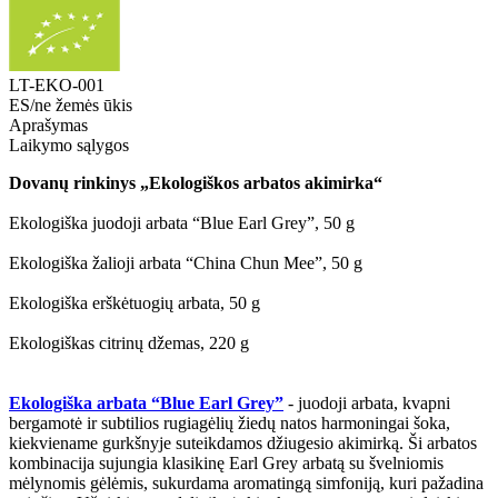
LT-EKO-001
ES/ne žemės ūkis
Aprašymas
Laikymo sąlygos
Dovanų rinkinys „Ekologiškos arbatos akimirka“
Ekologiška juodoji arbata “Blue Earl Grey”, 50 g
Ekologiška žalioji arbata “China Chun Mee”, 50 g
Ekologiška erškėtuogių arbata, 50 g
Ekologiškas citrinų džemas, 220 g
Ekologiška arbata “Blue Earl Grey”
- juodoji arbata, kvapni
bergamotė ir subtilios rugiagėlių žiedų natos harmoningai šoka,
kiekviename gurkšnyje suteikdamos džiugesio akimirką. Ši arbatos
kombinacija sujungia klasikinę Earl Grey arbatą su švelniomis
mėlynomis gėlėmis, sukurdama aromatingą simfoniją, kuri pažadina