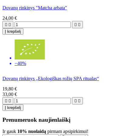
Dovanų rinkinys "Matcha arbata"
24,00 €




Į krepšelį
−40%
Dovanų rinkinys „Ekologiškas rožių SPA ritualas“
19,80 €
33,00 €




Į krepšelį
Prenumeruok naujienlaiškį
Ir gauk
10% nuolaidą
pirmam apsipirkimui!