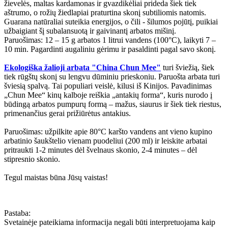
žievelės, maltas kardamonas ir gvazdikėliai prideda šiek tiek
aštrumo, o rožių žiedlapiai praturtina skonį subtiliomis natomis.
Guarana natūraliai suteikia energijos, o čili - šilumos pojūtį, puikiai
užbaigiant šį subalansuotą ir gaivinantį arbatos mišinį.
Paruošimas: 12 – 15 g arbatos 1 litrui vandens (100°C), laikyti 7 –
10 min. Pagardinti augaliniu gėrimu ir pasaldinti pagal savo skonį.
Ekologiška žalioji arbata "China Chun Mee"
turi šviežią, šiek
tiek rūgštų skonį su lengvu dūminiu prieskoniu. Paruošta arbata turi
šviesią spalvą. Tai populiari veislė, kilusi iš Kinijos. Pavadinimas
„Chun Mee“ kinų kalboje reiškia „antakių forma“, kuris nurodo į
būdingą arbatos pumpurų formą – mažus, siaurus ir šiek tiek riestus,
primenančius gerai prižiūrėtus antakius.
Paruošimas: užpilkite apie 80°C karšto vandens ant vieno kupino
arbatinio šaukštelio vienam puodeliui (200 ml) ir leiskite arbatai
pritraukti 1-2 minutes dėl švelnaus skonio, 2-4 minutes – dėl
stipresnio skonio.
Tegul maistas būna Jūsų vaistas!
Pastaba:
Svetainėje pateikiama informacija negali būti interpretuojama kaip