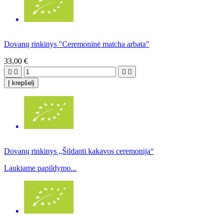
Dovanų rinkinys "Ceremoninė matcha arbata"
33,00 €




Į krepšelį
Dovanų rinkinys „Šildanti kakavos ceremonija“
Laukiame papildymo...