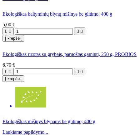
Ekologiškas baltyminių blynų mišinys be glitimo, 400 g
5,00 €




Į krepšelį
Ekologiškas rizotas su grybais, paruoštas gaminti, 250 g, PROBIOS
6,70 €




Į krepšelį
Ekologiškas mišinys blynams be glitimo, 400 g
Laukiame papildymo...