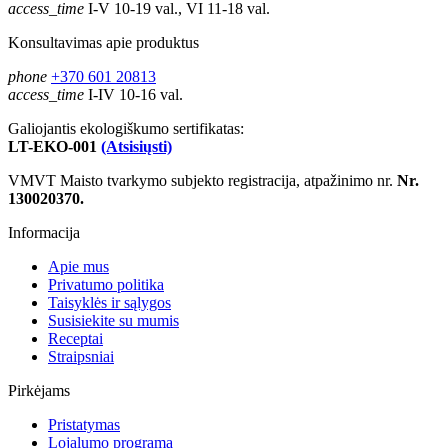
access_time
I-V 10-19 val., VI 11-18 val.
Konsultavimas apie produktus
phone
+370 601 20813
access_time
I-IV 10-16 val.
Galiojantis ekologiškumo sertifikatas:
LT-EKO-001
(Atsisiųsti)
VMVT Maisto tvarkymo subjekto registracija, atpažinimo nr.
Nr.
130020370.
Informacija
Apie mus
Privatumo politika
Taisyklės ir sąlygos
Susisiekite su mumis
Receptai
Straipsniai
Pirkėjams
Pristatymas
Lojalumo programa