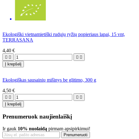
Ekologiški vietnamietiški rudųjų ryžių popieriaus lapai, 15 vnt,
TERRASANA
4,40 €




Į krepšelį
Ekologiškas sausainių mišinys be glitimo, 300 g
4,50 €




Į krepšelį
Prenumeruok naujienlaiškį
Ir gauk
10% nuolaidą
pirmam apsipirkimui!