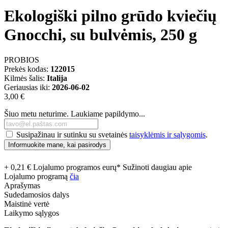
Ekologiški pilno grūdo kviečių
Gnocchi, su bulvėmis, 250 g
PROBIOS
Prekės kodas:
122015
Kilmės šalis:
Italija
Geriausias iki:
2026-06-02
3,00 €
Šiuo metu neturime. Laukiame papildymo...
Susipažinau ir sutinku su svetainės
taisyklėmis ir sąlygomis
.
Informuokite mane, kai pasirodys
+ 0,21 € Lojalumo programos eurų* Sužinoti daugiau apie
Lojalumo programą
čia
Aprašymas
Sudedamosios dalys
Maistinė vertė
Laikymo sąlygos