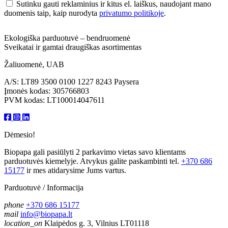
Sutinku gauti reklaminius ir kitus el. laiškus, naudojant mano
duomenis taip, kaip nurodyta
privatumo politikoje
.
Ekologiška parduotuvė – bendruomenė
Sveikatai ir gamtai draugiškas asortimentas
Žaliuomenė, UAB
A/S: LT89 3500 0100 1227 8243 Paysera
Įmonės kodas: 305766803
PVM kodas: LT100014047611
Dėmesio!
Biopapa gali pasiūlyti 2 parkavimo vietas savo klientams
parduotuvės kiemelyje. Atvykus galite paskambinti tel.
+370 686
15177
ir mes atidarysime Jums vartus.
Parduotuvė / Informacija
phone
+370 686 15177
mail
info@biopapa.lt
location_on
Klaipėdos g. 3, Vilnius LT01118