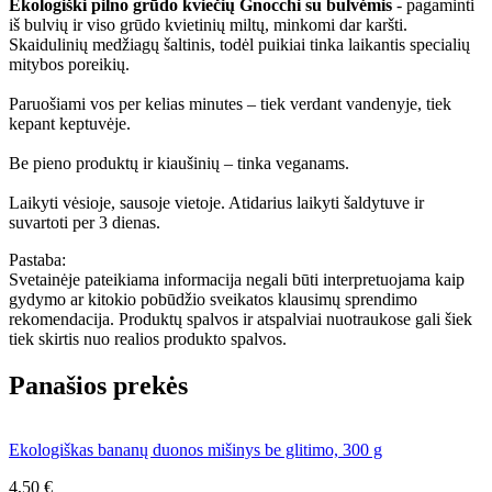
Ekologiški pilno grūdo kviečių Gnocchi su bulvėmis
- pagaminti
iš bulvių ir viso grūdo kvietinių miltų, minkomi dar karšti.
Skaidulinių medžiagų šaltinis, todėl puikiai tinka laikantis specialių
mitybos poreikių.
Paruošiami vos per kelias minutes – tiek verdant vandenyje, tiek
kepant keptuvėje.
Be pieno produktų ir kiaušinių – tinka veganams.
Laikyti vėsioje, sausoje vietoje. Atidarius laikyti šaldytuve ir
suvartoti per 3 dienas.
Pastaba:
Svetainėje pateikiama informacija negali būti interpretuojama kaip
gydymo ar kitokio pobūdžio sveikatos klausimų sprendimo
rekomendacija. Produktų spalvos ir atspalviai nuotraukose gali šiek
tiek skirtis nuo realios produkto spalvos.
Panašios prekės
Ekologiškas bananų duonos mišinys be glitimo, 300 g
4,50 €