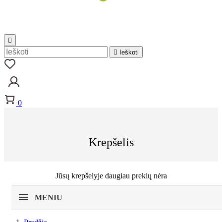


Ieškoti
0
Krepšelis
Jūsų krepšelyje daugiau prekių nėra
MENIU