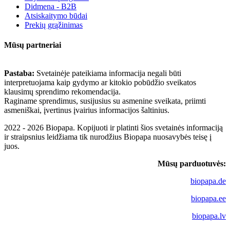
Didmena - B2B
Atsiskaitymo būdai
Prekių grąžinimas
Mūsų partneriai
Pastaba:
Svetainėje pateikiama informacija negali būti
interpretuojama kaip gydymo ar kitokio pobūdžio sveikatos
klausimų sprendimo rekomendacija.
Raginame sprendimus, susijusius su asmenine sveikata, priimti
asmeniškai, įvertinus įvairius informacijos šaltinius.
2022 - 2026 Biopapa. Kopijuoti ir platinti šios svetainės informaciją
ir straipsnius leidžiama tik nurodžius Biopapa nuosavybės teisę į
juos.
Mūsų parduotuvės:
biopapa.de
biopapa.ee
biopapa.lv