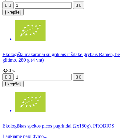




Į krepšelį
Ekologiški makaronai su grikiais ir šitake grybais Ramen, be
glitimo, 280 g (4 vnt)
8,80 €




Į krepšelį
Ekologiškas speltos picos pagrindai (2x150g), PROBIOS
Laukiame papildymo...