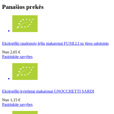
Panašios prekės
Ekologiški raudonųjų lęšių makaronai FUSILLI su jūros salotomis
Nuo
2,65 €
Pasirinkite savybes
Ekologiški kvietiniai makaronai GNOCCHETTI SARDI
Nuo
1,15 €
Pasirinkite savybes