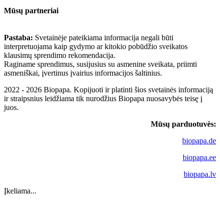
Mūsų partneriai
Pastaba:
Svetainėje pateikiama informacija negali būti
interpretuojama kaip gydymo ar kitokio pobūdžio sveikatos
klausimų sprendimo rekomendacija.
Raginame sprendimus, susijusius su asmenine sveikata, priimti
asmeniškai, įvertinus įvairius informacijos šaltinius.
2022 - 2026 Biopapa. Kopijuoti ir platinti šios svetainės informaciją
ir straipsnius leidžiama tik nurodžius Biopapa nuosavybės teisę į
juos.
Mūsų parduotuvės:
biopapa.de
biopapa.ee
biopapa.lv
Įkeliama...