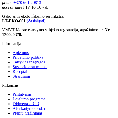
phone
+370 601 20813
access_time
I-IV 10-16 val.
Galiojantis ekologiškumo sertifikatas:
LT-EKO-001
(Atsisiųsti)
VMVT Maisto tvarkymo subjekto registracija, atpažinimo nr.
Nr.
130020370.
Informacija
Apie mus
Privatumo politika
Taisyklės ir sąlygos
Susisiekite su mumis
Receptai
Straipsniai
Pirkėjams
Pristatymas
Lojalumo programa
Didmena - B2B
Atsiskaitymo būdai
Prekių grąžinimas