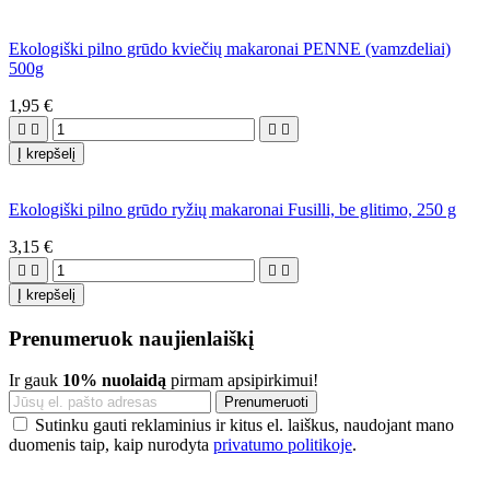
Ekologiški pilno grūdo kviečių makaronai PENNE (vamzdeliai)
500g
1,95 €




Į krepšelį
Ekologiški pilno grūdo ryžių makaronai Fusilli, be glitimo, 250 g
3,15 €




Į krepšelį
Prenumeruok naujienlaiškį
Ir gauk
10% nuolaidą
pirmam apsipirkimui!
Sutinku gauti reklaminius ir kitus el. laiškus, naudojant mano
duomenis taip, kaip nurodyta
privatumo politikoje
.