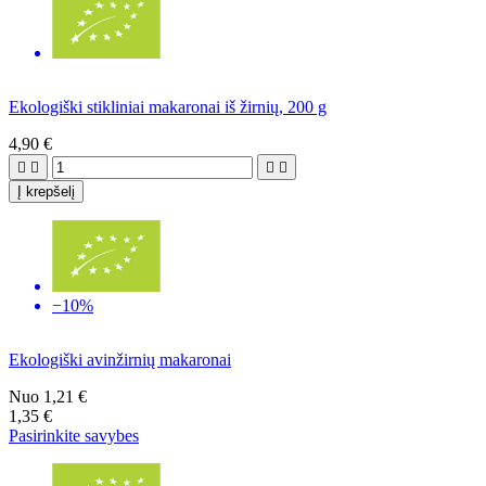
Ekologiški stikliniai makaronai iš žirnių, 200 g
4,90 €




Į krepšelį
−10%
Ekologiški avinžirnių makaronai
Nuo
1,21 €
1,35 €
Pasirinkite savybes