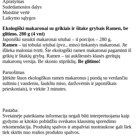
Aprašymas
Sudedamosios dalys
Maistinė vertė
Laikymo sąlygos
Ekologiški makaronai su grikiais ir šitake grybais Ramen, be
glitimo, 280 g (4 vnt)
Japoniški susukti makaronai sriubai – 4 porcijos – 280 g.
Ramen
– tai tobulai sriubai (pvz., miso) tinkantys makaronai. Jie
išlieka maloniai tvirti. Šie ekologiški ramen makaronai pagaminti iš
grikių ir šitakių grybų. Ramen – tai aukštesnės klasės greitųjų
makaronų versija. Be skonio stipriklių.
Be glitimo!
Paruošimas
Įdėkite šiuos ekologiškus ramen makaronus į puodą su verdančiu
sultiniu ( vandeniu, šaukštu miso, daržovėmis ir japoniškais
prieskoniais), ir virkite 3 minutes.
Pastaba:
Svetainėje pateikiama informacija negali būti interpretuojama kaip
gydymo ar kitokio pobūdžio sveikatos klausimų sprendimo
rekomendacija. Produktų spalvos ir atspalviai nuotraukose gali šiek
tiek skirtis nuo realios produkto spalvos.