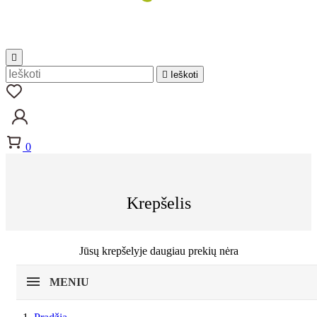


Ieškoti
0
Krepšelis
Jūsų krepšelyje daugiau prekių nėra
MENIU