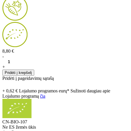
8,80 €
-
+
Pridėti į krepšelį
Pridėti į pageidavimų sąrašą
+ 0,62 € Lojalumo programos eurų* Sužinoti daugiau apie
Lojalumo programą
čia
CN-BIO-107
Ne ES žemės ūkis