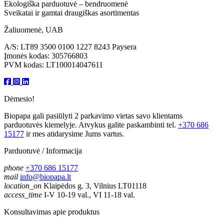
Ekologiška parduotuvė – bendruomenė
Sveikatai ir gamtai draugiškas asortimentas
Žaliuomenė, UAB
A/S: LT89 3500 0100 1227 8243 Paysera
Įmonės kodas: 305766803
PVM kodas: LT100014047611
Dėmesio!
Biopapa gali pasiūlyti 2 parkavimo vietas savo klientams
parduotuvės kiemelyje. Atvykus galite paskambinti tel.
+370 686
15177
ir mes atidarysime Jums vartus.
Parduotuvė / Informacija
phone
+370 686 15177
mail
info@biopapa.lt
location_on
Klaipėdos g. 3, Vilnius LT01118
access_time
I-V 10-19 val., VI 11-18 val.
Konsultavimas apie produktus