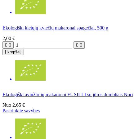
Ekologiški kietųjų kviečių makaronai spagečiai, 500 g
2,00 €




Į krepšelį
Ekologiški avinžirnių makaronai FUSILLI su jūros dumbliais Nori
Nuo
2,65 €
Pasirinkite savybes