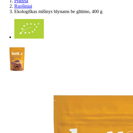
Pradžia
Ruošiniai
Ekologiškas mišinys blynams be glitimo, 400 g