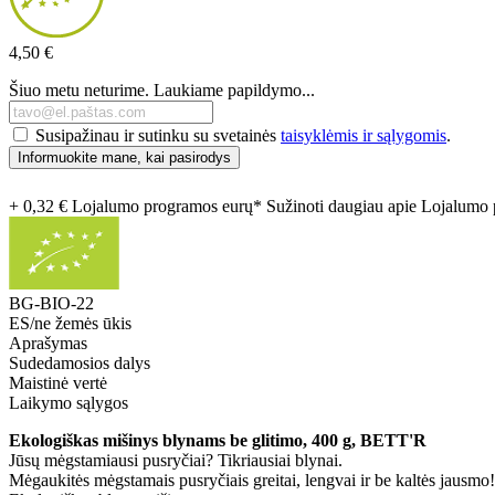
4,50 €
Šiuo metu neturime. Laukiame papildymo...
Susipažinau ir sutinku su svetainės
taisyklėmis ir sąlygomis
.
Informuokite mane, kai pasirodys
+ 0,32 € Lojalumo programos eurų* Sužinoti daugiau apie Lojalum
BG-BIO-22
ES/ne žemės ūkis
Aprašymas
Sudedamosios dalys
Maistinė vertė
Laikymo sąlygos
Ekologiškas mišinys blynams be glitimo, 400 g, BETT'R
Jūsų mėgstamiausi pusryčiai? Tikriausiai blynai.
Mėgaukitės mėgstamais pusryčiais greitai, lengvai ir be kaltės jausmo!