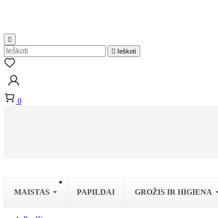


Ieškoti
0
MAISTAS
PAPILDAI
GROŽIS IR HIGIENA