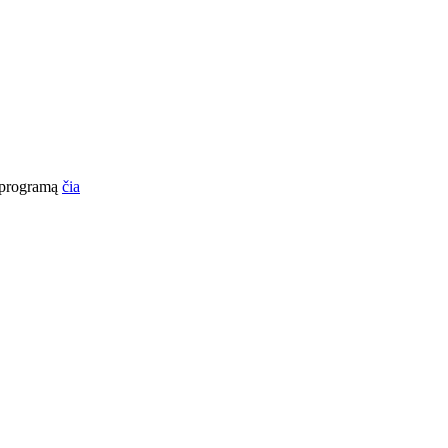
o programą
čia