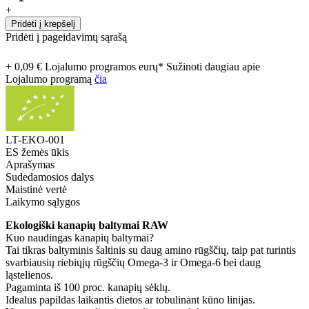
+
Pridėti į krepšelį
Pridėti į pageidavimų sąrašą
+ 0,09 € Lojalumo programos eurų* Sužinoti daugiau apie
Lojalumo programą
čia
LT-EKO-001
ES žemės ūkis
Aprašymas
Sudedamosios dalys
Maistinė vertė
Laikymo sąlygos
Ekologiški kanapių baltymai RAW
Kuo naudingas kanapių baltymai?
Tai tikras baltyminis šaltinis su daug amino rūgščių, taip pat turintis
svarbiausių riebiųjų rūgščių Omega-3 ir Omega-6 bei daug
ląstelienos.
Pagaminta iš 100 proc. kanapių sėklų.
Idealus papildas laikantis dietos ar tobulinant kūno linijas.