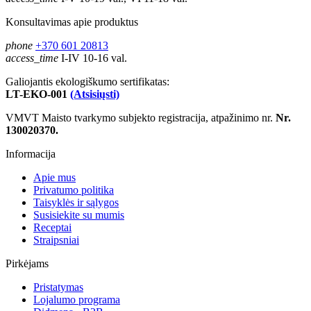
Konsultavimas apie produktus
phone
+370 601 20813
access_time
I-IV 10-16 val.
Galiojantis ekologiškumo sertifikatas:
LT-EKO-001
(Atsisiųsti)
VMVT Maisto tvarkymo subjekto registracija, atpažinimo nr.
Nr.
130020370.
Informacija
Apie mus
Privatumo politika
Taisyklės ir sąlygos
Susisiekite su mumis
Receptai
Straipsniai
Pirkėjams
Pristatymas
Lojalumo programa