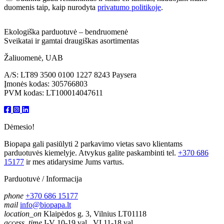
duomenis taip, kaip nurodyta
privatumo politikoje
.
Ekologiška parduotuvė – bendruomenė
Sveikatai ir gamtai draugiškas asortimentas
Žaliuomenė, UAB
A/S: LT89 3500 0100 1227 8243 Paysera
Įmonės kodas: 305766803
PVM kodas: LT100014047611
Dėmesio!
Biopapa gali pasiūlyti 2 parkavimo vietas savo klientams
parduotuvės kiemelyje. Atvykus galite paskambinti tel.
+370 686
15177
ir mes atidarysime Jums vartus.
Parduotuvė / Informacija
phone
+370 686 15177
mail
info@biopapa.lt
location_on
Klaipėdos g. 3, Vilnius LT01118
access_time
I-V 10-19 val., VI 11-18 val.