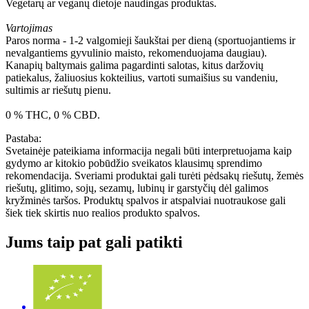
Vegetarų ar veganų dietoje naudingas produktas.
Vartojimas
Paros norma - 1-2 valgomieji šaukštai per dieną (sportuojantiems ir
nevalgantiems gyvulinio maisto, rekomenduojama daugiau).
Kanapių baltymais galima pagardinti salotas, kitus daržovių
patiekalus, žaliuosius kokteilius, vartoti sumaišius su vandeniu,
sultimis ar riešutų pienu.
0 % THC, 0 % CBD.
Pastaba:
Svetainėje pateikiama informacija negali būti interpretuojama kaip
gydymo ar kitokio pobūdžio sveikatos klausimų sprendimo
rekomendacija. Sveriami produktai gali turėti pėdsakų riešutų, žemės
riešutų, glitimo, sojų, sezamų, lubinų ir garstyčių dėl galimos
kryžminės taršos. Produktų spalvos ir atspalviai nuotraukose gali
šiek tiek skirtis nuo realios produkto spalvos.
Jums taip pat gali patikti