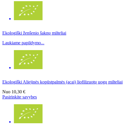
Ekologiški ženšenio šaknų milteliai
Laukiame papildymo...
Ekologiški Aliejinės kopūstpalmės (acai) liofilizuotų uogų milteliai
Nuo
10,30 €
Pasirinkite savybes