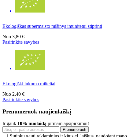
Ekologiškas supermaisto mišinys imunitetui stiprinti
Nuo
3,80 €
Pasirinkite savybes
Ekologiški lukuma milteliai
Nuo
2,40 €
Pasirinkite savybes
Prenumeruok naujienlaiškį
Ir gauk
10% nuolaidą
pirmam apsipirkimui!
Sutinku gauti reklaminius ir kitus el. laiškus, naudojant mano