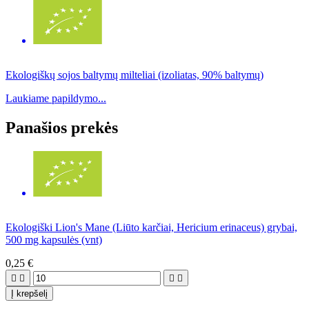
Ekologiškų sojos baltymų milteliai (izoliatas, 90% baltymų)
Laukiame papildymo...
Panašios prekės
Ekologiški Lion's Mane (Liūto karčiai, Hericium erinaceus) grybai,
500 mg kapsulės (vnt)
0,25 €




Į krepšelį