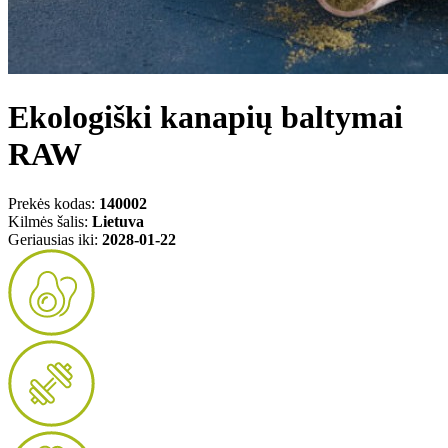
Ekologiški kanapių baltymai
RAW
Prekės kodas:
140002
Kilmės šalis:
Lietuva
Geriausias iki:
2028-01-22