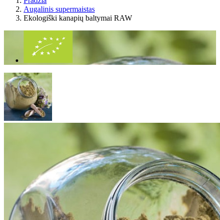
Pradžia
Augalinis supermaistas
Ekologiški kanapių baltymai RAW