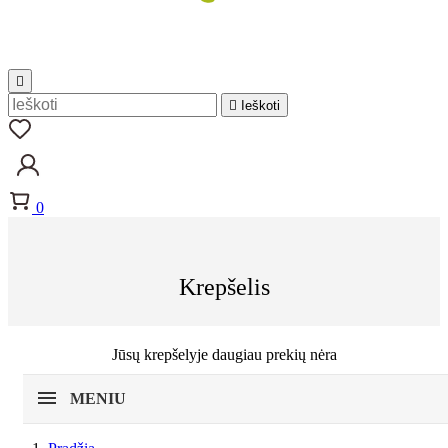


Ieškoti
0
Krepšelis
Jūsų krepšelyje daugiau prekių nėra
MENIU