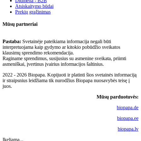
Didmena - B2B
Atsiskaitymo būdai
Prekių grąžinimas
Mūsų partneriai
Pastaba:
Svetainėje pateikiama informacija negali būti
interpretuojama kaip gydymo ar kitokio pobūdžio sveikatos
klausimų sprendimo rekomendacija.
Raginame sprendimus, susijusius su asmenine sveikata, priimti
asmeniškai, įvertinus įvairius informacijos šaltinius.
2022 - 2026 Biopapa. Kopijuoti ir platinti šios svetainės informaciją
ir straipsnius leidžiama tik nurodžius Biopapa nuosavybės teisę į
juos.
Mūsų parduotuvės:
biopapa.de
biopapa.ee
biopapa.lv
Įkeliama...