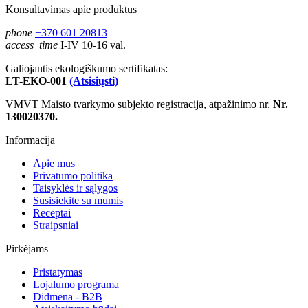
Konsultavimas apie produktus
phone
+370 601 20813
access_time
I-IV 10-16 val.
Galiojantis ekologiškumo sertifikatas:
LT-EKO-001
(Atsisiųsti)
VMVT Maisto tvarkymo subjekto registracija, atpažinimo nr.
Nr.
130020370.
Informacija
Apie mus
Privatumo politika
Taisyklės ir sąlygos
Susisiekite su mumis
Receptai
Straipsniai
Pirkėjams
Pristatymas
Lojalumo programa
Didmena - B2B