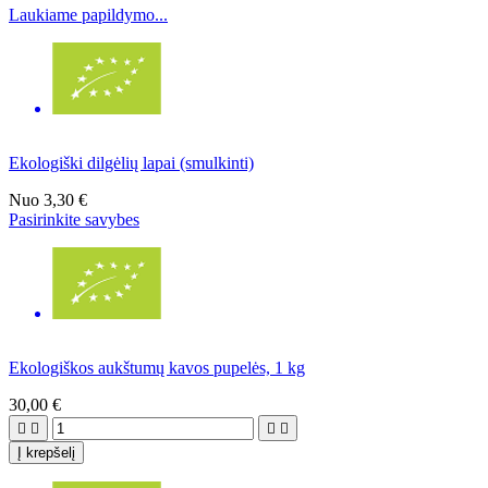
Laukiame papildymo...
Ekologiški dilgėlių lapai (smulkinti)
Nuo
3,30 €
Pasirinkite savybes
Ekologiškos aukštumų kavos pupelės, 1 kg
30,00 €




Į krepšelį