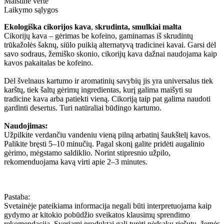
Maistinė vertė
Laikymo sąlygos
Ekologiška cikorijos kava
,
skrudinta, smulkiai malta
Cikorijų kava – gėrimas be kofeino, gaminamas iš skrudintų
trūkažolės šaknų, siūlo puikią alternatyvą tradicinei kavai. Garsi dėl
savo sodraus, žemiško skonio, cikorijų kava dažnai naudojama kaip
kavos pakaitalas be kofeino.
Dėl švelnaus kartumo ir aromatinių savybių jis yra universalus tiek
karštų, tiek šaltų gėrimų ingredientas, kurį galima maišyti su
tradicine kava arba patiekti vieną. Cikoriją taip pat galima naudoti
gardinti desertus. Turi natūraliai būdingo kartumo.
Naudojimas:
Užpilkite verdančiu vandeniu vieną pilną arbatinį šaukštelį kavos.
Palikite bręsti 5–10 minučių. Pagal skonį galite pridėti augalinio
gėrimo, mėgstamo saldiklio. Norint stipresnio užpilo,
rekomenduojama kavą virti apie 2–3 minutes.
Pastaba:
Svetainėje pateikiama informacija negali būti interpretuojama kaip
gydymo ar kitokio pobūdžio sveikatos klausimų sprendimo
rekomendacija. Sveriami produktai gali turėti pėdsakų riešutų, žemės