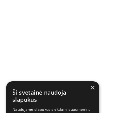
×
Ši svetainė naudoja
slapukus
Naudojame slapukus siekdami suasmeninti
turinį, skelbimus ir analizuoti srautą. Taip
pat dalijamės informacija apie jūsų
naudojimąsi mūsų svetaine su mūsų
reklamos ir analizės partneriais, kurie gali
ją sujungti su kita informacija, kurią jiems