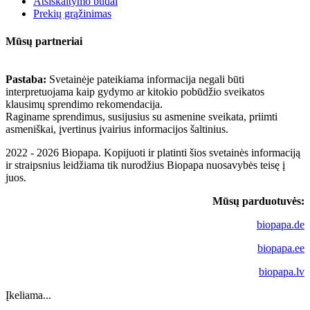
Atsiskaitymo būdai
Prekių grąžinimas
Mūsų partneriai
Pastaba:
Svetainėje pateikiama informacija negali būti
interpretuojama kaip gydymo ar kitokio pobūdžio sveikatos
klausimų sprendimo rekomendacija.
Raginame sprendimus, susijusius su asmenine sveikata, priimti
asmeniškai, įvertinus įvairius informacijos šaltinius.
2022 - 2026 Biopapa. Kopijuoti ir platinti šios svetainės informaciją
ir straipsnius leidžiama tik nurodžius Biopapa nuosavybės teisę į
juos.
Mūsų parduotuvės:
biopapa.de
biopapa.ee
biopapa.lv
Įkeliama...