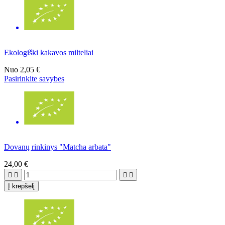
Ekologiški kakavos milteliai
Nuo
2,05 €
Pasirinkite savybes
Dovanų rinkinys "Matcha arbata"
24,00 €




Į krepšelį