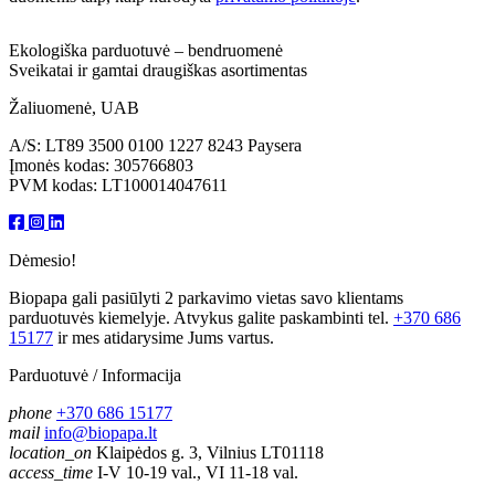
Ekologiška parduotuvė – bendruomenė
Sveikatai ir gamtai draugiškas asortimentas
Žaliuomenė, UAB
A/S: LT89 3500 0100 1227 8243 Paysera
Įmonės kodas: 305766803
PVM kodas: LT100014047611
Dėmesio!
Biopapa gali pasiūlyti 2 parkavimo vietas savo klientams
parduotuvės kiemelyje. Atvykus galite paskambinti tel.
+370 686
15177
ir mes atidarysime Jums vartus.
Parduotuvė / Informacija
phone
+370 686 15177
mail
info@biopapa.lt
location_on
Klaipėdos g. 3, Vilnius LT01118
access_time
I-V 10-19 val., VI 11-18 val.