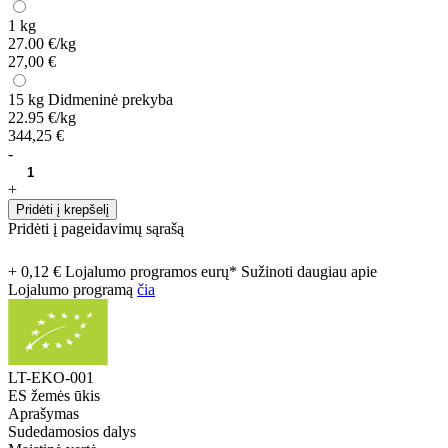
1 kg
27.00 €/kg
27,00 €
15 kg
Didmeninė prekyba
22.95 €/kg
344,25 €
-
+
Pridėti į krepšelį
Pridėti į pageidavimų sąrašą
+ 0,12 € Lojalumo programos eurų* Sužinoti daugiau apie
Lojalumo programą
čia
LT-EKO-001
ES žemės ūkis
Aprašymas
Sudedamosios dalys