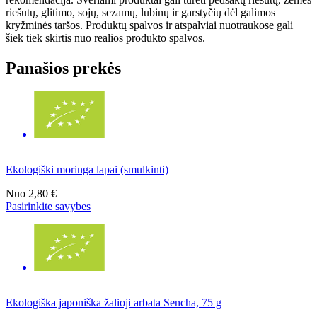
riešutų, glitimo, sojų, sezamų, lubinų ir garstyčių dėl galimos
kryžminės taršos. Produktų spalvos ir atspalviai nuotraukose gali
šiek tiek skirtis nuo realios produkto spalvos.
Panašios prekės
Ekologiški moringa lapai (smulkinti)
Nuo
2,80 €
Pasirinkite savybes
Ekologiška japoniška žalioji arbata Sencha, 75 g