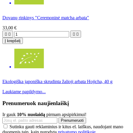
Dovanų rinkinys "Ceremoninė matcha arbata"
33,00 €




Į krepšelį
Ekologiška japoniška skrudinta žalioji arbata Hojicha, 40 g
Laukiame papildymo...
Prenumeruok naujienlaiškį
Ir gauk
10% nuolaidą
pirmam apsipirkimui!
Sutinku gauti reklaminius ir kitus el. laiškus, naudojant mano
duomenis taip, kaip nurodyta
privatumo politikoje
.