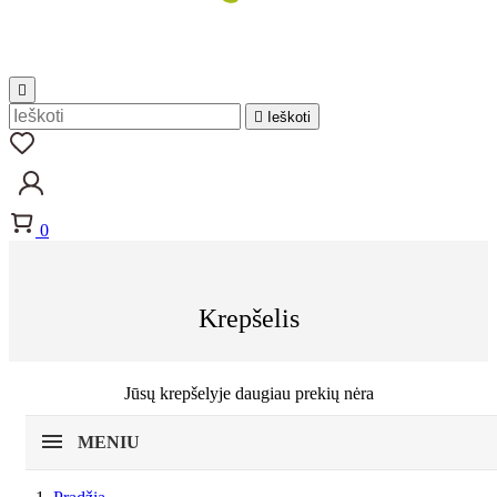


Ieškoti
0
Krepšelis
Jūsų krepšelyje daugiau prekių nėra
MENIU