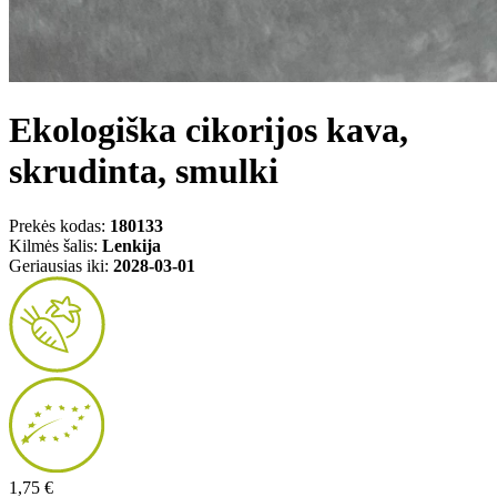
Ekologiška cikorijos kava,
skrudinta, smulki
Prekės kodas:
180133
Kilmės šalis:
Lenkija
Geriausias iki:
2028-03-01
1,75 €