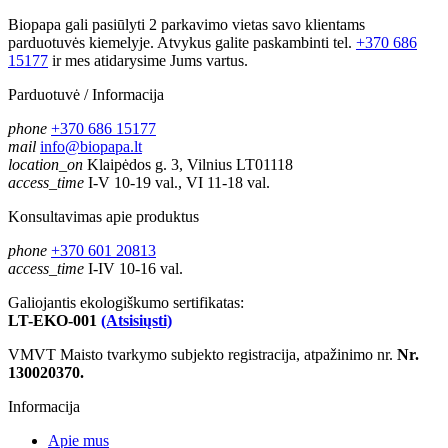
Biopapa gali pasiūlyti 2 parkavimo vietas savo klientams
parduotuvės kiemelyje. Atvykus galite paskambinti tel.
+370 686
15177
ir mes atidarysime Jums vartus.
Parduotuvė / Informacija
phone
+370 686 15177
mail
info@biopapa.lt
location_on
Klaipėdos g. 3, Vilnius LT01118
access_time
I-V 10-19 val., VI 11-18 val.
Konsultavimas apie produktus
phone
+370 601 20813
access_time
I-IV 10-16 val.
Galiojantis ekologiškumo sertifikatas:
LT-EKO-001
(Atsisiųsti)
VMVT Maisto tvarkymo subjekto registracija, atpažinimo nr.
Nr.
130020370.
Informacija
Apie mus