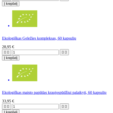
Į krepšelį
Ekologiškas Geležies kompleksas, 60 kapsulių
28,95 €




Į krepšelį
Ekologiškas maisto papildas kraujospūdžiui palaikyti, 60 kapsulių
33,95 €




Į krepšelį