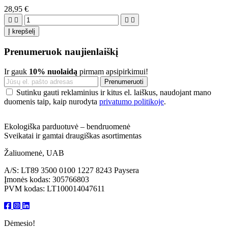
28,95 €




Į krepšelį
Prenumeruok naujienlaiškį
Ir gauk
10% nuolaidą
pirmam apsipirkimui!
Sutinku gauti reklaminius ir kitus el. laiškus, naudojant mano
duomenis taip, kaip nurodyta
privatumo politikoje
.
Ekologiška parduotuvė – bendruomenė
Sveikatai ir gamtai draugiškas asortimentas
Žaliuomenė, UAB
A/S: LT89 3500 0100 1227 8243 Paysera
Įmonės kodas: 305766803
PVM kodas: LT100014047611
Dėmesio!