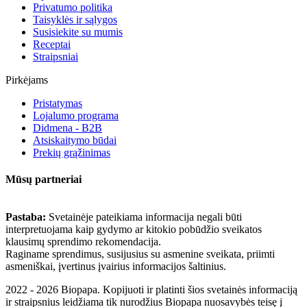
Privatumo politika
Taisyklės ir sąlygos
Susisiekite su mumis
Receptai
Straipsniai
Pirkėjams
Pristatymas
Lojalumo programa
Didmena - B2B
Atsiskaitymo būdai
Prekių grąžinimas
Mūsų partneriai
Pastaba:
Svetainėje pateikiama informacija negali būti
interpretuojama kaip gydymo ar kitokio pobūdžio sveikatos
klausimų sprendimo rekomendacija.
Raginame sprendimus, susijusius su asmenine sveikata, priimti
asmeniškai, įvertinus įvairius informacijos šaltinius.
2022 - 2026 Biopapa. Kopijuoti ir platinti šios svetainės informaciją
ir straipsnius leidžiama tik nurodžius Biopapa nuosavybės teisę į