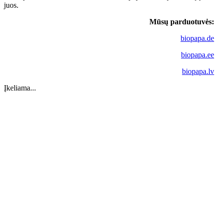
juos.
Mūsų parduotuvės:
biopapa.de
biopapa.ee
biopapa.lv
Įkeliama...