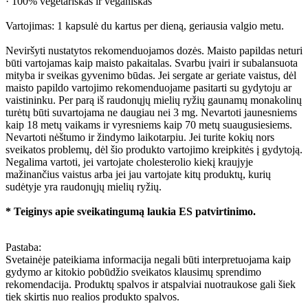
· 100% vegetariškas ir veganiškas
Vartojimas: 1 kapsulė du kartus per dieną, geriausia valgio metu.
Neviršyti nustatytos rekomenduojamos dozės. Maisto papildas neturi
būti vartojamas kaip maisto pakaitalas. Svarbu įvairi ir subalansuota
mityba ir sveikas gyvenimo būdas. Jei sergate ar geriate vaistus, dėl
maisto papildo vartojimo rekomenduojame pasitarti su gydytoju ar
vaistininku. Per parą iš raudonųjų mielių ryžių gaunamų monakolinų
turėtų būti suvartojama ne daugiau nei 3 mg. Nevartoti jaunesniems
kaip 18 metų vaikams ir vyresniems kaip 70 metų suaugusiesiems.
Nevartoti nėštumo ir žindymo laikotarpiu. Jei turite kokių nors
sveikatos problemų, dėl šio produkto vartojimo kreipkitės į gydytoją.
Negalima vartoti, jei vartojate cholesterolio kiekį kraujyje
mažinančius vaistus arba jei jau vartojate kitų produktų, kurių
sudėtyje yra raudonųjų mielių ryžių.
* Teiginys apie sveikatingumą laukia ES patvirtinimo.
Pastaba:
Svetainėje pateikiama informacija negali būti interpretuojama kaip
gydymo ar kitokio pobūdžio sveikatos klausimų sprendimo
rekomendacija. Produktų spalvos ir atspalviai nuotraukose gali šiek
tiek skirtis nuo realios produkto spalvos.