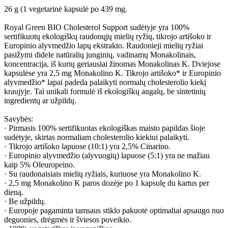
26 g (1 vegetarinė kapsulė po 439 mg.
Royal Green BIO Cholesterol Support sudėtyje yra 100%
sertifikuotų ekologiškų raudonųjų mielių ryžių, tikrojo artišoko ir
Europinio alyvmedžio lapų ekstrakto. Raudonieji mielių ryžiai
pasižymi didele natūralių junginių, vadinamų Monakolinais,
koncentracija, iš kurių geriausiai žinomas Monakolinas K. Dviejose
kapsulėse yra 2,5 mg Monakolino K. Tikrojo artišoko* ir Europinio
alyvmedžio* lapai padeda palaikyti normalų cholesterolio kiekį
kraujyje. Tai unikali formulė iš ekologiškų augalų, be sintetinių
ingredientų ar užpildų.
Savybės:
· Pirmasis 100% sertifikuotas ekologiškas maisto papildas šioje
sudėtyje, skirtas normaliam cholesterolio kiekiui palaikyti.
· Tikrojo artišoko lapuose (10:1) yra 2,5% Cinarino.
· Europinio alyvmedžio (alyvuogių) lapuose (5:1) yra ne mažiau
kaip 5% Oleuropeino.
· Su raudonaisiais mielių ryžiais, kuriuose yra Monakolino K.
· 2,5 mg Monakolino K paros dozėje po 1 kapsulę du kartus per
dieną.
· Be užpildų.
· Europoje pagaminta tamsaus stiklo pakuotė optimaliai apsaugo nuo
deguonies, drėgmės ir šviesos poveikio.