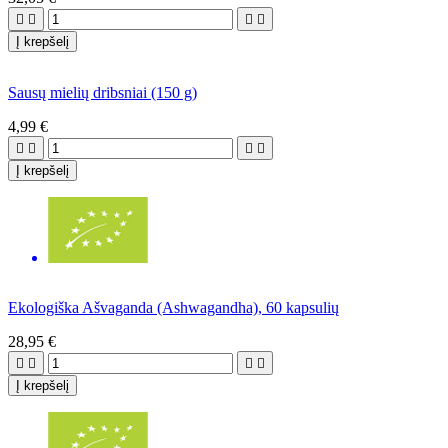




Į krepšelį
Sausų mielių dribsniai (150 g)
4,99 €




Į krepšelį
Ekologiška Ašvaganda (Ashwagandha), 60 kapsulių
28,95 €




Į krepšelį