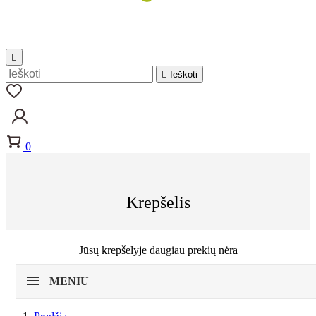


Ieškoti
0
Krepšelis
Jūsų krepšelyje daugiau prekių nėra
MENIU