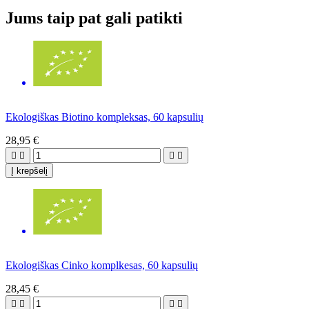
Jums taip pat gali patikti
Ekologiškas Biotino kompleksas, 60 kapsulių
28,95 €




Į krepšelį
Ekologiškas Cinko komplkesas, 60 kapsulių
28,45 €



