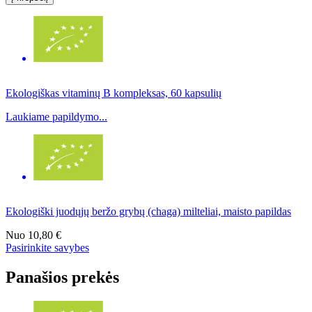
Ekologiškas vitaminų B kompleksas, 60 kapsulių
Laukiame papildymo...
Ekologiški juodųjų beržo grybų (chaga) milteliai, maisto papildas
Nuo
10,80 €
Pasirinkite savybes
Panašios prekės