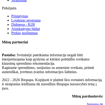
Straipsniai
Pirkėjams
Pristatymas
Lojalumo programa
Didmena - B2B
Atsiskaitymo būdai
Prekių grąžinimas
Mūsų partneriai
Pastaba:
Svetainėje pateikiama informacija negali būti
interpretuojama kaip gydymo ar kitokio pobūdžio sveikatos
klausimų sprendimo rekomendacija.
Raginame sprendimus, susijusius su asmenine sveikata, priimti
asmeniškai, įvertinus įvairius informacijos šaltinius.
2022 - 2026 Biopapa. Kopijuoti ir platinti šios svetainės informaciją
ir straipsnius leidžiama tik nurodžius Biopapa nuosavybės teisę į
juos.
Mūsų parduotuvės:
biopapa.de