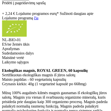
Pridėti į pageidavimų sąrašą
+ 2,24 € Lojalumo programos eurų* Sužinoti daugiau apie
Lojalumo programą
čia
NL-BIO-01
ES/ne žemės ūkis
Aprašymas
Sudedamosios dalys
Maistinė vertė
Laikymo sąlygos
Ekologiškas magnis, ROYAL GREEN, 60 kapsulių
Sertifikuotas ekologiškas magnis iš jūros salotų
Maisto papildas - 60 vegetarinių kapsulių
Grynasis kiekis: 40g (1 vegetarinė kapsulė po 668mg)
Mūsų 100% augalinės kilmės magnis gaunamas iš ekologiškų jūros
salotų. Magnis yra vienas iš svarbiausių organizmo mineralų, kuris
prisideda prie daugiau kaip 300 organizmo procesų. Magnis padeda
palaikyti normalią raumenų funkciją. Magnis padeda palaikyti
normalią psichologinę funkciją ir normalią nervų sistemos veiklą.