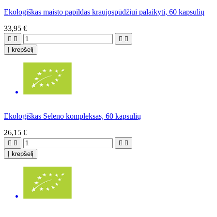
Ekologiškas maisto papildas kraujospūdžiui palaikyti, 60 kapsulių
33,95 €




Į krepšelį
Ekologiškas Seleno kompleksas, 60 kapsulių
26,15 €




Į krepšelį