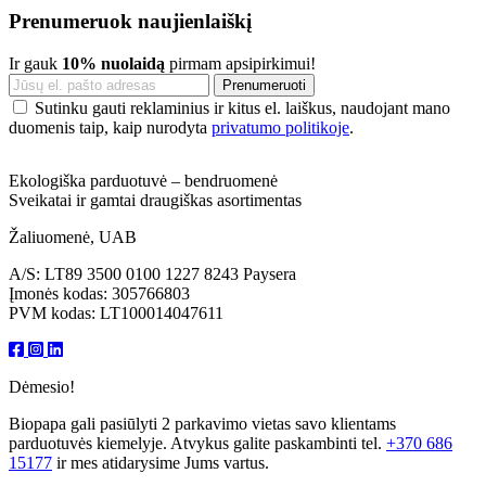
Prenumeruok naujienlaiškį
Ir gauk
10% nuolaidą
pirmam apsipirkimui!
Sutinku gauti reklaminius ir kitus el. laiškus, naudojant mano
duomenis taip, kaip nurodyta
privatumo politikoje
.
Ekologiška parduotuvė – bendruomenė
Sveikatai ir gamtai draugiškas asortimentas
Žaliuomenė, UAB
A/S: LT89 3500 0100 1227 8243 Paysera
Įmonės kodas: 305766803
PVM kodas: LT100014047611
Dėmesio!
Biopapa gali pasiūlyti 2 parkavimo vietas savo klientams
parduotuvės kiemelyje. Atvykus galite paskambinti tel.
+370 686
15177
ir mes atidarysime Jums vartus.