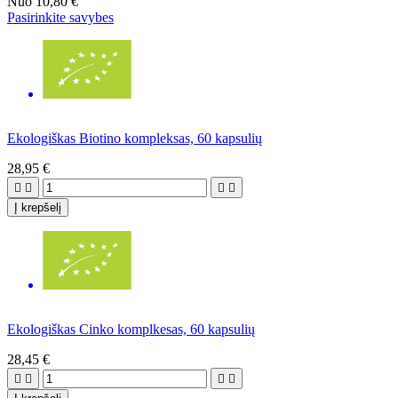
Nuo
10,80 €
Pasirinkite savybes
Ekologiškas Biotino kompleksas, 60 kapsulių
28,95 €




Į krepšelį
Ekologiškas Cinko komplkesas, 60 kapsulių
28,45 €



