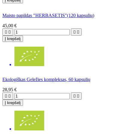
Į krepšelį
Maisto papildas "HERBASETIS"(120 kapsulių)
45,00 €




Į krepšelį
Ekologiškas Geležies kompleksas, 60 kapsulių
28,95 €




Į krepšelį