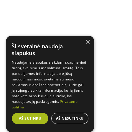
×
Ši svetainė naudoja
slapukus
Naudojame slapukus siekdami suasmeninti
turinį, skelbimus ir analizuoti srautą. Taip
pat dalijamės informacija apie jūsų
naudojimąsi mūsų svetaine su mūsų
reklamos ir analizės partneriais, kurie gali
ją sujungti su kita informacija, kurią jiems
pateikėte arba kurią jie surinko, kai
naudojatės jų paslaugomis.
Privatumo
politika
AŠ SUTINKU
AŠ NESUTINKU