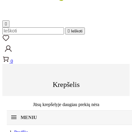


Ieškoti
0
Krepšelis
Jūsų krepšelyje daugiau prekių nėra
MENIU