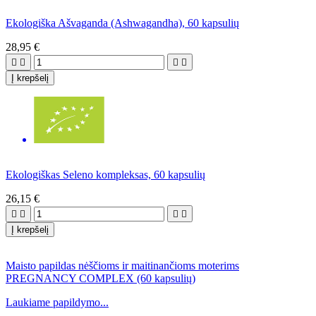
Ekologiška Ašvaganda (Ashwagandha), 60 kapsulių
28,95 €




Į krepšelį
Ekologiškas Seleno kompleksas, 60 kapsulių
26,15 €




Į krepšelį
Maisto papildas nėščioms ir maitinančioms moterims
PREGNANCY COMPLEX (60 kapsulių)
Laukiame papildymo...