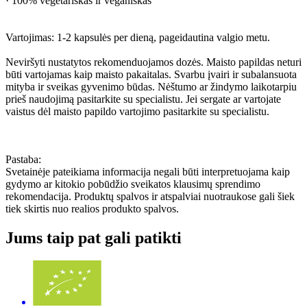
· 100% vegetariškas ir veganiškas
Vartojimas: 1-2 kapsulės per dieną, pageidautina valgio metu.
Neviršyti nustatytos rekomenduojamos dozės. Maisto papildas neturi
būti vartojamas kaip maisto pakaitalas. Svarbu įvairi ir subalansuota
mityba ir sveikas gyvenimo būdas. Nėštumo ar žindymo laikotarpiu
prieš naudojimą pasitarkite su specialistu. Jei sergate ar vartojate
vaistus dėl maisto papildo vartojimo pasitarkite su specialistu.
Pastaba:
Svetainėje pateikiama informacija negali būti interpretuojama kaip
gydymo ar kitokio pobūdžio sveikatos klausimų sprendimo
rekomendacija. Produktų spalvos ir atspalviai nuotraukose gali šiek
tiek skirtis nuo realios produkto spalvos.
Jums taip pat gali patikti