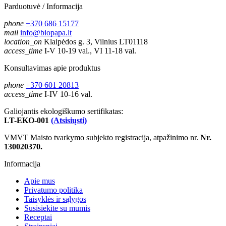
Parduotuvė / Informacija
phone
+370 686 15177
mail
info@biopapa.lt
location_on
Klaipėdos g. 3, Vilnius LT01118
access_time
I-V 10-19 val., VI 11-18 val.
Konsultavimas apie produktus
phone
+370 601 20813
access_time
I-IV 10-16 val.
Galiojantis ekologiškumo sertifikatas:
LT-EKO-001
(Atsisiųsti)
VMVT Maisto tvarkymo subjekto registracija, atpažinimo nr.
Nr.
130020370.
Informacija
Apie mus
Privatumo politika
Taisyklės ir sąlygos
Susisiekite su mumis
Receptai