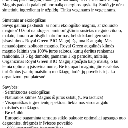
Magnis padeda palaikyti normalią energijos apykaitą. Sudėtyje nėra
sintetinių ingredientų ir užpildų. Tinka veganams ir vegetarams.
Sintetinis ar ekologiškas
Savęs galima paklausti- ar noriu ekologiško magnio, ar izoliuoto
magnio? Užuot naudoję su aminorūgštimis susietas magnio citrato,
malato, taurato ar bisglicinato formas, bei siekdami geresnio
įsisavinimo- Royal Green BIO Magnį išgauna iš augalų. Mes
nenaudojame izoliuoto magnio. Royal Green augalinės kilmės
magnio šaltinis yra 100% jūros salotos, kurių derlius renkamas
rankomis. Iš 5 kg dumblių gauname 1 kg paruoštų miltelių.
Organizmas Royal Green BIO Magnį atpažįsta kaip maistą, o tai
lemia optimalų įsisavinamumą. Be to, apart magnio, jūros salotos
turi šimtus įvairių maistinių medžiagų, todėl jų poveikis ir įtaka
organizmui yra platesnė.
Savybės:
· Sertifikuotas ekologiškas
· Natūralios kilmės Magnis iš jūros salotų (Ulva lactuca)
· Visapusiškas ingredientų spektras- tiekiamos visos augalo
maistinės medžiagos
· Be užpildų
· Europoje pagaminta tamsaus stiklo pakuotė optimaliai apsaugo nuo
deguonies, drėgmės ir šviesos poveikio