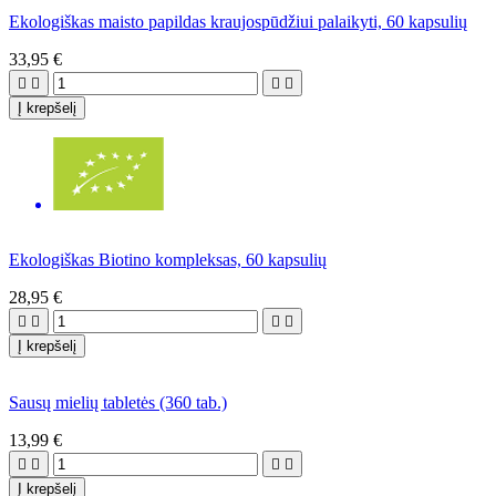
Ekologiškas maisto papildas kraujospūdžiui palaikyti, 60 kapsulių
33,95 €




Į krepšelį
Ekologiškas Biotino kompleksas, 60 kapsulių
28,95 €




Į krepšelį
Sausų mielių tabletės (360 tab.)
13,99 €




Į krepšelį