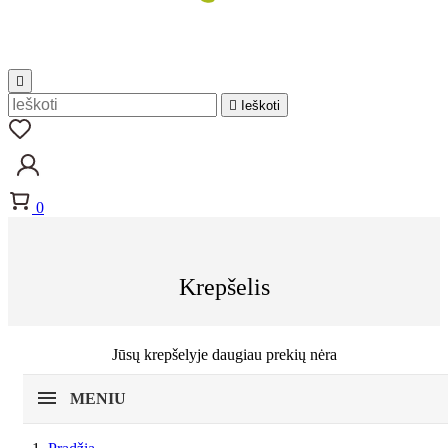


Ieškoti
0
Krepšelis
Jūsų krepšelyje daugiau prekių nėra
MENIU