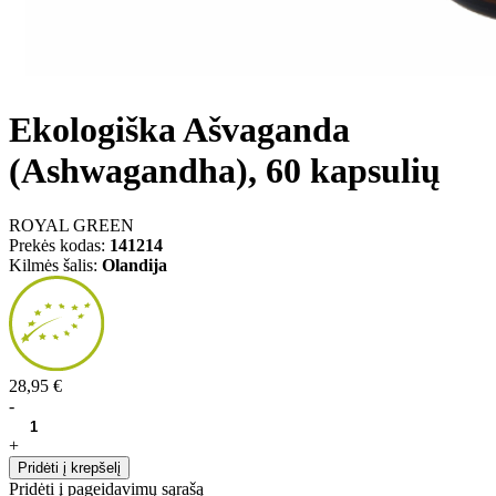
Ekologiška Ašvaganda
(Ashwagandha), 60 kapsulių
ROYAL GREEN
Prekės kodas:
141214
Kilmės šalis:
Olandija
28,95 €
-
+
Pridėti į krepšelį
Pridėti į pageidavimų sąrašą