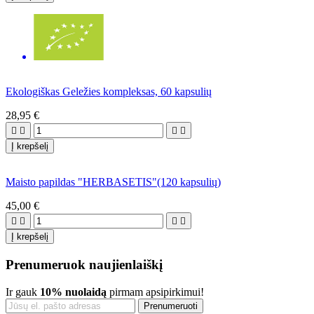
Ekologiškas Geležies kompleksas, 60 kapsulių
28,95 €




Į krepšelį
Maisto papildas "HERBASETIS"(120 kapsulių)
45,00 €




Į krepšelį
Prenumeruok naujienlaiškį
Ir gauk
10% nuolaidą
pirmam apsipirkimui!