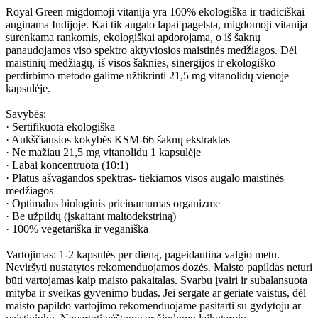
Royal Green migdomoji vitanija yra 100% ekologiška ir tradiciškai
auginama Indijoje. Kai tik augalo lapai pagelsta, migdomoji vitanija
surenkama rankomis, ekologiškai apdorojama, o iš šaknų
panaudojamos viso spektro aktyviosios maistinės medžiagos. Dėl
maistinių medžiagų, iš visos šaknies, sinergijos ir ekologiško
perdirbimo metodo galime užtikrinti 21,5 mg vitanolidų vienoje
kapsulėje.
Savybės:
· Sertifikuota ekologiška
· Aukščiausios kokybės KSM-66 šaknų ekstraktas
· Ne mažiau 21,5 mg vitanolidų 1 kapsulėje
· Labai koncentruota (10:1)
· Platus ašvagandos spektras- tiekiamos visos augalo maistinės
medžiagos
· Optimalus biologinis prieinamumas organizme
· Be užpildų (įskaitant maltodekstriną)
· 100% vegetariška ir veganiška
Vartojimas: 1-2 kapsulės per dieną, pageidautina valgio metu.
Neviršyti nustatytos rekomenduojamos dozės. Maisto papildas neturi
būti vartojamas kaip maisto pakaitalas. Svarbu įvairi ir subalansuota
mityba ir sveikas gyvenimo būdas. Jei sergate ar geriate vaistus, dėl
maisto papildo vartojimo rekomenduojame pasitarti su gydytoju ar