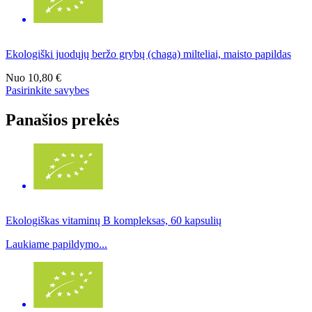
Ekologiški juodųjų beržo grybų (chaga) milteliai, maisto papildas
Nuo
10,80 €
Pasirinkite savybes
Panašios prekės
Ekologiškas vitaminų B kompleksas, 60 kapsulių
Laukiame papildymo...