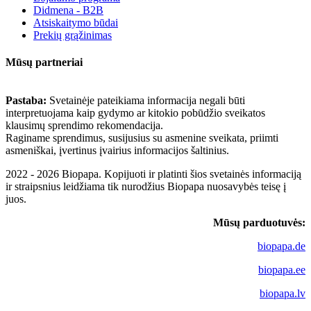
Didmena - B2B
Atsiskaitymo būdai
Prekių grąžinimas
Mūsų partneriai
Pastaba:
Svetainėje pateikiama informacija negali būti
interpretuojama kaip gydymo ar kitokio pobūdžio sveikatos
klausimų sprendimo rekomendacija.
Raginame sprendimus, susijusius su asmenine sveikata, priimti
asmeniškai, įvertinus įvairius informacijos šaltinius.
2022 - 2026 Biopapa. Kopijuoti ir platinti šios svetainės informaciją
ir straipsnius leidžiama tik nurodžius Biopapa nuosavybės teisę į
juos.
Mūsų parduotuvės:
biopapa.de
biopapa.ee
biopapa.lv