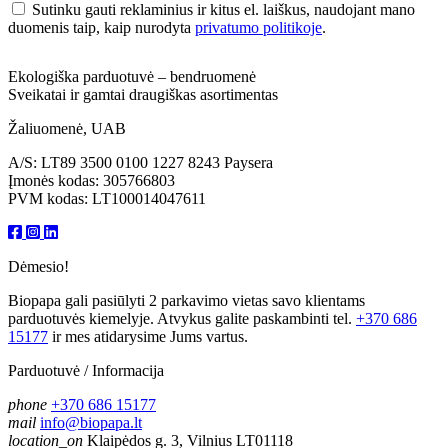
Sutinku gauti reklaminius ir kitus el. laiškus, naudojant mano
duomenis taip, kaip nurodyta
privatumo politikoje
.
Ekologiška parduotuvė – bendruomenė
Sveikatai ir gamtai draugiškas asortimentas
Žaliuomenė, UAB
A/S: LT89 3500 0100 1227 8243 Paysera
Įmonės kodas: 305766803
PVM kodas: LT100014047611
Dėmesio!
Biopapa gali pasiūlyti 2 parkavimo vietas savo klientams
parduotuvės kiemelyje. Atvykus galite paskambinti tel.
+370 686
15177
ir mes atidarysime Jums vartus.
Parduotuvė / Informacija
phone
+370 686 15177
mail
info@biopapa.lt
location_on
Klaipėdos g. 3, Vilnius LT01118