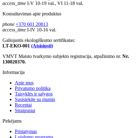
access_time
I-V 10-19 val., VI 11-18 val.
Konsultavimas apie produktus
phone
+370 601 20813
access_time
I-IV 10-16 val.
Galiojantis ekologiškumo sertifikatas:
LT-EKO-001
(Atsisiųsti)
VMVT Maisto tvarkymo subjekto registracija, atpažinimo nr.
Nr.
130020370.
Informacija
Apie mus
Privatumo politika
Taisyklės ir sąlygos
Susisiekite su mumis
Receptai
Straipsniai
Pirkėjams
Pristatymas
Lojalumo programa