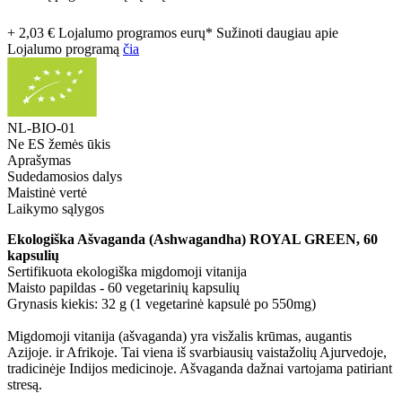
+ 2,03 € Lojalumo programos eurų* Sužinoti daugiau apie
Lojalumo programą
čia
NL-BIO-01
Ne ES žemės ūkis
Aprašymas
Sudedamosios dalys
Maistinė vertė
Laikymo sąlygos
Ekologiška Ašvaganda (Ashwagandha) ROYAL GREEN, 60
kapsulių
Sertifikuota ekologiška migdomoji vitanija
Maisto papildas - 60 vegetarinių kapsulių
Grynasis kiekis: 32 g (1 vegetarinė kapsulė po 550mg)
Migdomoji vitanija (ašvaganda) yra visžalis krūmas, augantis
Azijoje. ir Afrikoje. Tai viena iš svarbiausių vaistažolių Ajurvedoje,
tradicinėje Indijos medicinoje. Ašvaganda dažnai vartojama patiriant
stresą.