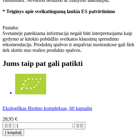
vaistininku. Nevartoti nėštumo ar žindymo laikotarpiu.
* Teiginys apie sveikatingumą laukia ES patvirtinimo
Pastaba:
Svetainėje pateikiama informacija negali būti interpretuojama kaip
gydymo ar kitokio pobūdžio sveikatos klausimų sprendimo
rekomendacija. Produktų spalvos ir atspalviai nuotraukose gali šiek
tiek skirtis nuo realios produkto spalvos.
Jums taip pat gali patikti
Ekologiškas Biotino kompleksas, 60 kapsulių
28,95 €




Į krepšelį