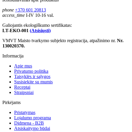
phone
+370 601 20813
access_time
I-IV 10-16 val.
Galiojantis ekologiškumo sertifikatas:
LT-EKO-001
(Atsisiųsti)
VMVT Maisto tvarkymo subjekto registracija, atpažinimo nr.
Nr.
130020370.
Informacija
Apie mus
Privatumo politika
Taisyklės ir sąlygos
Susisiekite su mumis
Receptai
Straipsniai
Pirkėjams
Pristatymas
Lojalumo programa
Didmena - B2B
Atsiskaitymo būdai