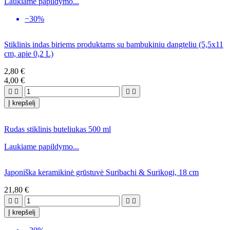
Laukiame papildymo...
−30%
Stiklinis indas biriems produktams su bambukiniu dangteliu (5,5x11
cm, apie 0,2 L)
2,80 €
4,00 €




Į krepšelį
Rudas stiklinis buteliukas 500 ml
Laukiame papildymo...
Japoniška keramikinė grūstuvė Suribachi & Surikogi, 18 cm
21,80 €




Į krepšelį