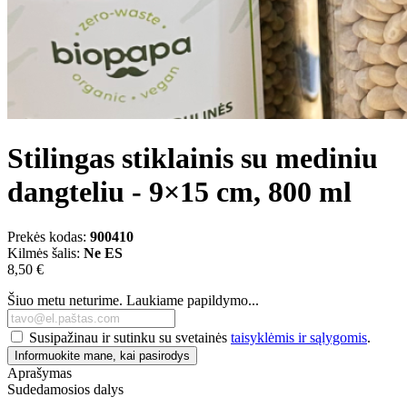
Stilingas stiklainis su mediniu
dangteliu - 9×15 cm, 800 ml
Prekės kodas:
900410
Kilmės šalis:
Ne ES
8,50 €
Šiuo metu neturime. Laukiame papildymo...
Susipažinau ir sutinku su svetainės
taisyklėmis ir sąlygomis
.
Informuokite mane, kai pasirodys
Aprašymas
Sudedamosios dalys