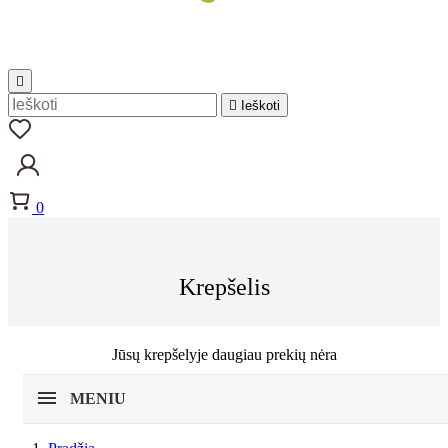


Ieškoti
0
Krepšelis
Jūsų krepšelyje daugiau prekių nėra
MENIU