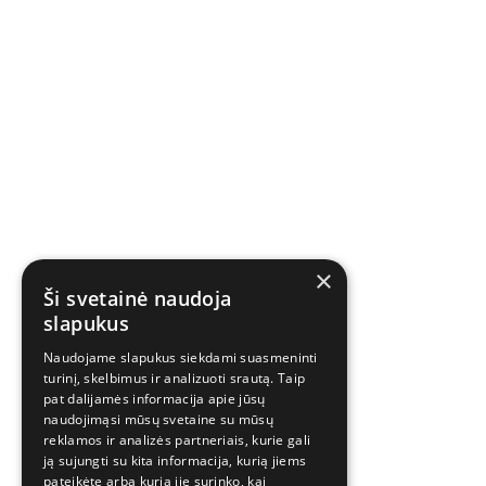
×
Ši svetainė naudoja
slapukus
Naudojame slapukus siekdami suasmeninti
turinį, skelbimus ir analizuoti srautą. Taip
pat dalijamės informacija apie jūsų
naudojimąsi mūsų svetaine su mūsų
reklamos ir analizės partneriais, kurie gali
ją sujungti su kita informacija, kurią jiems
pateikėte arba kurią jie surinko, kai