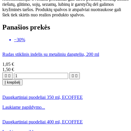
riešutų, glitimo, sojų, sezamų, lubinų ir garstyčių dėl galimos
kryžminės taršos. Produktų spalvos ir atspalviai nuotraukose gali
šiek tiek skirtis nuo realios produkto spalvos.
Panašios prekės
−30%
Rudas stiklinis indelis su metaliniu dangteliu, 200 ml
1,05 €
1,50 €




Į krepšelį
Daugkartiniai puodeliai 350 ml, ECOFFEE
Laukiame papildymo...
Daugkartiniai puodeliai 400 ml, ECOFFEE