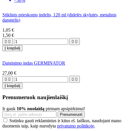
−30%
Stiklinis prieskonių indelis, 120 ml (didelės skylutės, metalinis
dangtelis)
1,05 €
1,50 €




Į krepšelį
Daiginimo indas GERMINATOR
27,00 €




Į krepšelį
Prenumeruok naujienlaiškį
Ir gauk
10% nuolaidą
pirmam apsipirkimui!
Sutinku gauti reklaminius ir kitus el. laiškus, naudojant mano
duomenis taip, kaip nurodyta
privatumo politikoje
.