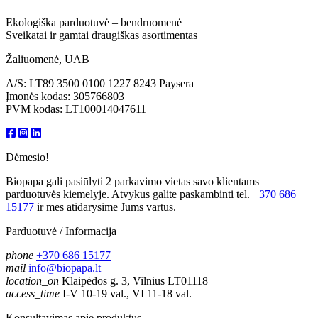
Ekologiška parduotuvė – bendruomenė
Sveikatai ir gamtai draugiškas asortimentas
Žaliuomenė, UAB
A/S: LT89 3500 0100 1227 8243 Paysera
Įmonės kodas: 305766803
PVM kodas: LT100014047611
Dėmesio!
Biopapa gali pasiūlyti 2 parkavimo vietas savo klientams
parduotuvės kiemelyje. Atvykus galite paskambinti tel.
+370 686
15177
ir mes atidarysime Jums vartus.
Parduotuvė / Informacija
phone
+370 686 15177
mail
info@biopapa.lt
location_on
Klaipėdos g. 3, Vilnius LT01118
access_time
I-V 10-19 val., VI 11-18 val.
Konsultavimas apie produktus