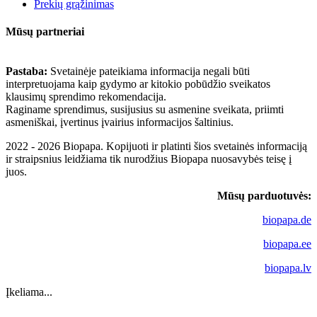
Prekių grąžinimas
Mūsų partneriai
Pastaba:
Svetainėje pateikiama informacija negali būti
interpretuojama kaip gydymo ar kitokio pobūdžio sveikatos
klausimų sprendimo rekomendacija.
Raginame sprendimus, susijusius su asmenine sveikata, priimti
asmeniškai, įvertinus įvairius informacijos šaltinius.
2022 - 2026 Biopapa. Kopijuoti ir platinti šios svetainės informaciją
ir straipsnius leidžiama tik nurodžius Biopapa nuosavybės teisę į
juos.
Mūsų parduotuvės:
biopapa.de
biopapa.ee
biopapa.lv
Įkeliama...