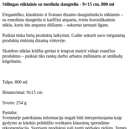
Stilingas stiklainis su mediniu dangteliu - 9×15 cm, 800 ml
Elegantiško, klasikinio ir švaraus dizaino daugiafunkcis stiklainis –
su emediniu dangteliu ir karščiui atspariu, tvirtu borosilikatiniu
stiklu, kuris itin atsparus dūžiams – sukurtas tarnauti ilgam.
Puikiai tinka birių produktų laikymui. Galite sukurti savo mėgstamų
produktų rinkinių dizainą virtuvėje.
Skaidrus stiklas leidžia greitai ir lengvai matyti viduje esančius
produktus – puikiai tiks rankų darbo arbatos mišiniams ar smilkalų
kūgeliams.
Talpa: 800 ml
Išmatavimai: 9x15 cm
Svoris: 254 g
Pastaba:
Svetainėje pateikiama informacija negali būti interpretuojama kaip
gydymo ar kitokio pobūdžio sveikatos klausimų sprendimo
rekomendacija. Sveriami produktai gali turėti pėdsakų riešutų, žemės