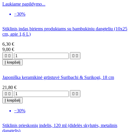
Laukiame papildymo...
−30%
Stiklinis indas biriems produktams su bambukiniu dangteliu (10x25
cm, apie 1,6 L)
6,30 €
9,00 €




Į krepšelį
Japoniška keramikinė grūstuvė Suribachi & Surikogi, 18 cm
21,80 €




Į krepšelį
−30%
Stiklinis prieskonių indelis, 120 ml (didelės skylutės, metalinis
dangtelis)