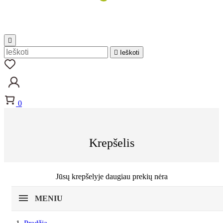


Ieškoti
0
Krepšelis
Jūsų krepšelyje daugiau prekių nėra
MENIU