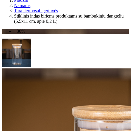
Pradžia
Namams
Tara, termosai, gertuvės
Stiklinis indas biriems produktams su bambukiniu dangteliu
(5,5x11 cm, apie 0,2 L)
−30%