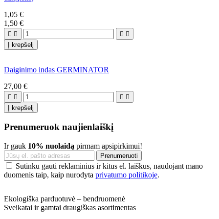
1,05 €
1,50 €




Į krepšelį
Daiginimo indas GERMINATOR
27,00 €




Į krepšelį
Prenumeruok naujienlaiškį
Ir gauk
10% nuolaidą
pirmam apsipirkimui!
Sutinku gauti reklaminius ir kitus el. laiškus, naudojant mano
duomenis taip, kaip nurodyta
privatumo politikoje
.
Ekologiška parduotuvė – bendruomenė
Sveikatai ir gamtai draugiškas asortimentas