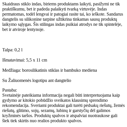
Skaidraus stiklo indas, biriems produktams laikyti, pasižymi ne tik
praktiškumu, bet ir padeda palaikyti tvarką virtuvėje. Indas
permatomas, todėl lengvai ir patogiai rasite tai, ko ieškote. Sandarus
dangtelis su silikonine tarpine užtikrina tinkamas sausų produktų
laikymo sąlygas. Šis stilingas indas puikiai atrodys ne tik spintelėje,
bet ir atviroje lentynoje.
Talpa: 0,2 l
Išmatavimai: 5,5 x 11 cm
Medžiaga: borosilikatinis stiklas ir bambuko mediena
Su Žaliuomenės logotipu ant dangtelio
Pastaba:
Svetainėje pateikiama informacija negali būti interpretuojama kaip
gydymo ar kitokio pobūdžio sveikatos klausimų sprendimo
rekomendacija. Sveriami produktai gali turėti pėdsakų riešutų, žemės
riešutų, glitimo, sojų, sezamų, lubinų ir garstyčių dėl galimos
kryžminės taršos. Produktų spalvos ir atspalviai nuotraukose gali
šiek tiek skirtis nuo realios produkto spalvos.