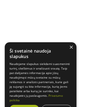
×
Ši svetainė naudoja
slapukus
Naudojame slapukus siekdami suasmeninti
turinį, skelbimus ir analizuoti srautą. Taip
pat dalijamės informacija apie jūsų
naudojimąsi mūsų svetaine su mūsų
reklamos ir analizės partneriais, kurie gali
ją sujungti su kita informacija, kurią jiems
pateikėte arba kurią jie surinko, kai
naudojatės jų paslaugomis.
Privatumo
politika