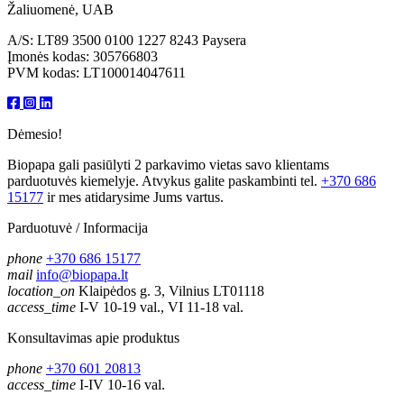
Žaliuomenė, UAB
A/S: LT89 3500 0100 1227 8243 Paysera
Įmonės kodas: 305766803
PVM kodas: LT100014047611
Dėmesio!
Biopapa gali pasiūlyti 2 parkavimo vietas savo klientams
parduotuvės kiemelyje. Atvykus galite paskambinti tel.
+370 686
15177
ir mes atidarysime Jums vartus.
Parduotuvė / Informacija
phone
+370 686 15177
mail
info@biopapa.lt
location_on
Klaipėdos g. 3, Vilnius LT01118
access_time
I-V 10-19 val., VI 11-18 val.
Konsultavimas apie produktus
phone
+370 601 20813
access_time
I-IV 10-16 val.