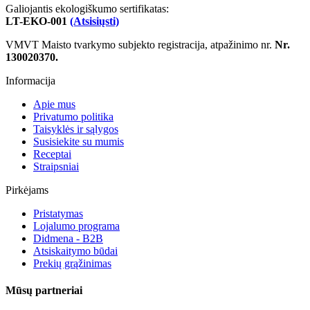
Galiojantis ekologiškumo sertifikatas:
LT-EKO-001
(Atsisiųsti)
VMVT Maisto tvarkymo subjekto registracija, atpažinimo nr.
Nr.
130020370.
Informacija
Apie mus
Privatumo politika
Taisyklės ir sąlygos
Susisiekite su mumis
Receptai
Straipsniai
Pirkėjams
Pristatymas
Lojalumo programa
Didmena - B2B
Atsiskaitymo būdai
Prekių grąžinimas
Mūsų partneriai