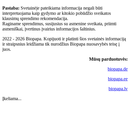
Pastaba:
Svetainėje pateikiama informacija negali būti
interpretuojama kaip gydymo ar kitokio pobūdžio sveikatos
klausimų sprendimo rekomendacija.
Raginame sprendimus, susijusius su asmenine sveikata, priimti
asmeniškai, įvertinus įvairius informacijos šaltinius.
2022 - 2026 Biopapa. Kopijuoti ir platinti šios svetainės informaciją
ir straipsnius leidžiama tik nurodžius Biopapa nuosavybės teisę į
juos.
Mūsų parduotuvės:
biopapa.de
biopapa.ee
biopapa.lv
Įkeliama...