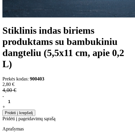
Stiklinis indas biriems
produktams su bambukiniu
dangteliu (5,5x11 cm, apie 0,2
L)
Prekės kodas:
900403
2,80 €
4,00 €
-
+
Pridėti į krepšelį
Pridėti į pageidavimų sąrašą
Aprašymas