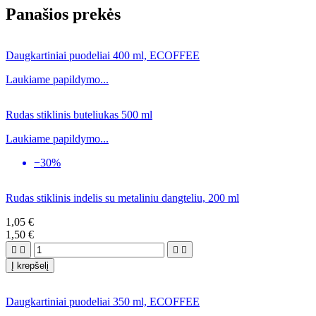
Panašios prekės
Daugkartiniai puodeliai 400 ml, ECOFFEE
Laukiame papildymo...
Rudas stiklinis buteliukas 500 ml
Laukiame papildymo...
−30%
Rudas stiklinis indelis su metaliniu dangteliu, 200 ml
1,05 €
1,50 €




Į krepšelį
Daugkartiniai puodeliai 350 ml, ECOFFEE