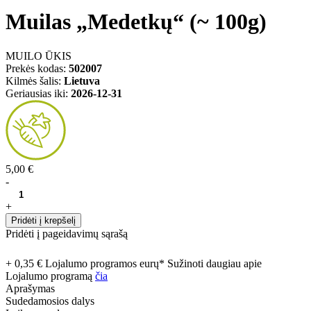
Muilas „Medetkų“ (~ 100g)
MUILO ŪKIS
Prekės kodas:
502007
Kilmės šalis:
Lietuva
Geriausias iki:
2026-12-31
5,00 €
-
+
Pridėti į krepšelį
Pridėti į pageidavimų sąrašą
+ 0,35 € Lojalumo programos eurų* Sužinoti daugiau apie
Lojalumo programą
čia
Aprašymas
Sudedamosios dalys