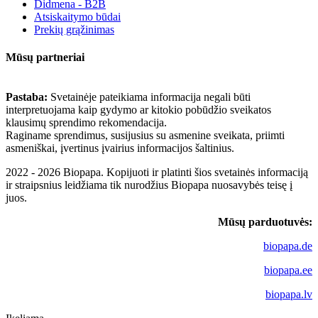
Didmena - B2B
Atsiskaitymo būdai
Prekių grąžinimas
Mūsų partneriai
Pastaba:
Svetainėje pateikiama informacija negali būti
interpretuojama kaip gydymo ar kitokio pobūdžio sveikatos
klausimų sprendimo rekomendacija.
Raginame sprendimus, susijusius su asmenine sveikata, priimti
asmeniškai, įvertinus įvairius informacijos šaltinius.
2022 - 2026 Biopapa. Kopijuoti ir platinti šios svetainės informaciją
ir straipsnius leidžiama tik nurodžius Biopapa nuosavybės teisę į
juos.
Mūsų parduotuvės:
biopapa.de
biopapa.ee
biopapa.lv