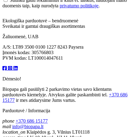
Sutinku gauti reklaminius ir kitus el. laiškus, naudojant mano
duomenis taip, kaip nurodyta
privatumo politikoje
.
Ekologiška parduotuvė – bendruomenė
Sveikatai ir gamtai draugiškas asortimentas
Žaliuomenė, UAB
A/S: LT89 3500 0100 1227 8243 Paysera
Įmonės kodas: 305766803
PVM kodas: LT100014047611
Dėmesio!
Biopapa gali pasiūlyti 2 parkavimo vietas savo klientams
parduotuvės kiemelyje. Atvykus galite paskambinti tel.
+370 686
15177
ir mes atidarysime Jums vartus.
Parduotuvė / Informacija
phone
+370 686 15177
mail
info@biopapa.lt
location_on
Klaipėdos g. 3, Vilnius LT01118