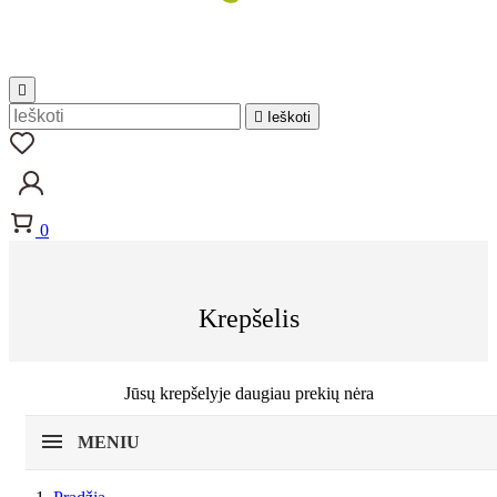


Ieškoti
0
Krepšelis
Jūsų krepšelyje daugiau prekių nėra
MENIU