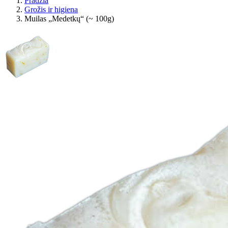
Pradžia
Grožis ir higiena
Muilas „Medetkų“ (~ 100g)