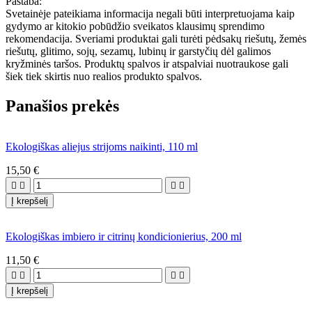
Pastaba:
Svetainėje pateikiama informacija negali būti interpretuojama kaip
gydymo ar kitokio pobūdžio sveikatos klausimų sprendimo
rekomendacija. Sveriami produktai gali turėti pėdsakų riešutų, žemės
riešutų, glitimo, sojų, sezamų, lubinų ir garstyčių dėl galimos
kryžminės taršos. Produktų spalvos ir atspalviai nuotraukose gali
šiek tiek skirtis nuo realios produkto spalvos.
Panašios prekės
Ekologiškas aliejus strijoms naikinti, 110 ml
15,50 €




Į krepšelį
Ekologiškas imbiero ir citrinų kondicionierius, 200 ml
11,50 €




Į krepšelį