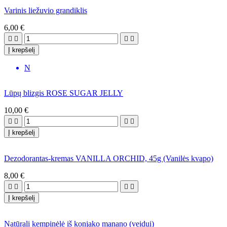
Varinis liežuvio grandiklis
6,00 €




Į krepšelį
N
Lūpų blizgis ROSE SUGAR JELLY
10,00 €




Į krepšelį
Dezodorantas-kremas VANILLA ORCHID, 45g (Vanilės kvapo)
8,00 €




Į krepšelį
Natūrali kempinėlė iš konjako manano (veidui)