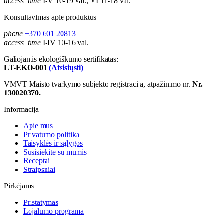
access_time
I-V 10-19 val., VI 11-18 val.
Konsultavimas apie produktus
phone
+370 601 20813
access_time
I-IV 10-16 val.
Galiojantis ekologiškumo sertifikatas:
LT-EKO-001
(Atsisiųsti)
VMVT Maisto tvarkymo subjekto registracija, atpažinimo nr.
Nr.
130020370.
Informacija
Apie mus
Privatumo politika
Taisyklės ir sąlygos
Susisiekite su mumis
Receptai
Straipsniai
Pirkėjams
Pristatymas
Lojalumo programa