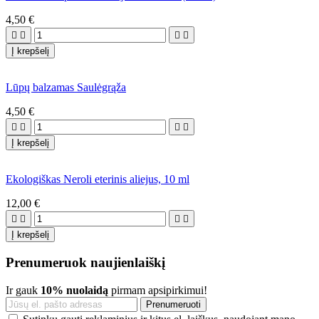
4,50 €




Į krepšelį
Lūpų balzamas Saulėgrąža
4,50 €




Į krepšelį
Ekologiškas Neroli eterinis aliejus, 10 ml
12,00 €




Į krepšelį
Prenumeruok naujienlaiškį
Ir gauk
10% nuolaidą
pirmam apsipirkimui!