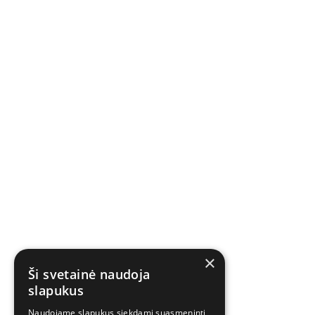
×
Ši svetainė naudoja
slapukus
Naudojame slapukus siekdami suasmeninti