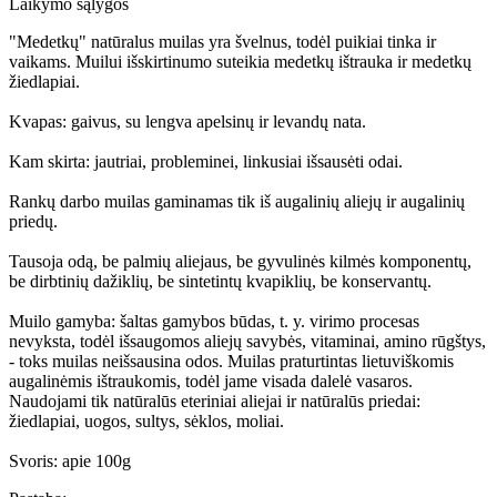
Laikymo sąlygos
"Medetkų" natūralus muilas yra švelnus, todėl puikiai tinka ir
vaikams. Muilui išskirtinumo suteikia medetkų ištrauka ir medetkų
žiedlapiai.
Kvapas: gaivus, su lengva apelsinų ir levandų nata.
Kam skirta: jautriai, probleminei, linkusiai išsausėti odai.
Rankų darbo muilas gaminamas tik iš augalinių aliejų ir augalinių
priedų.
Tausoja odą, be palmių aliejaus, be gyvulinės kilmės komponentų,
be dirbtinių dažiklių, be sintetintų kvapiklių, be konservantų.
Muilo gamyba: šaltas gamybos būdas, t. y. virimo procesas
nevyksta, todėl išsaugomos aliejų savybės, vitaminai, amino rūgštys,
- toks muilas neišsausina odos. Muilas praturtintas lietuviškomis
augalinėmis ištraukomis, todėl jame visada dalelė vasaros.
Naudojami tik natūralūs eteriniai aliejai ir natūralūs priedai:
žiedlapiai, uogos, sultys, sėklos, moliai.
Svoris: apie 100g