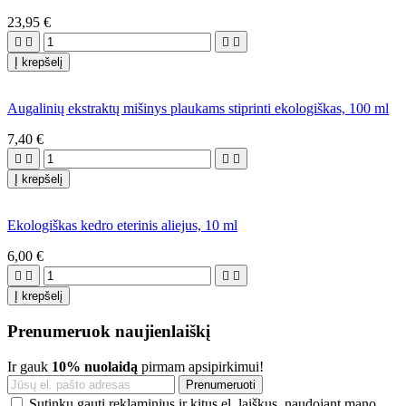
23,95 €




Į krepšelį
Augalinių ekstraktų mišinys plaukams stiprinti ekologiškas, 100 ml
7,40 €




Į krepšelį
Ekologiškas kedro eterinis aliejus, 10 ml
6,00 €




Į krepšelį
Prenumeruok naujienlaiškį
Ir gauk
10% nuolaidą
pirmam apsipirkimui!
Sutinku gauti reklaminius ir kitus el. laiškus, naudojant mano