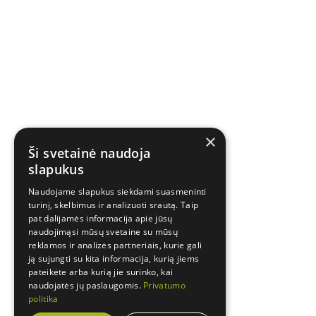
×
Ši svetainė naudoja
slapukus
Naudojame slapukus siekdami suasmeninti
turinį, skelbimus ir analizuoti srautą. Taip
pat dalijamės informacija apie jūsų
naudojimąsi mūsų svetaine su mūsų
reklamos ir analizės partneriais, kurie gali
ją sujungti su kita informacija, kurią jiems
pateikėte arba kurią jie surinko, kai
naudojatės jų paslaugomis.
Privatumo
politika