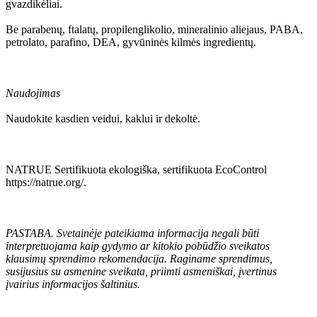
gvazdikėliai.
Be parabenų, ftalatų, propilenglikolio, mineralinio aliejaus, PABA,
petrolato, parafino, DEA, gyvūninės kilmės ingredientų.
Naudojimas
Naudokite kasdien veidui, kaklui ir dekoltė.
NATRUE Sertifikuota ekologiška, sertifikuota EcoControl
https://natrue.org/.
PASTABA. Svetainėje pateikiama informacija negali būti
interpretuojama kaip gydymo ar kitokio pobūdžio sveikatos
klausimų sprendimo rekomendacija. Raginame sprendimus,
susijusius su asmenine sveikata, priimti asmeniškai, įvertinus
įvairius informacijos šaltinius.