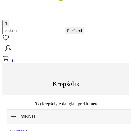


Ieškoti
0
Krepšelis
Jūsų krepšelyje daugiau prekių nėra
MENIU