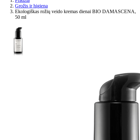
Pradžia
Grožis ir higiena
Ekologiškas rožių veido kremas dienai BIO DAMASCENA,
50 ml