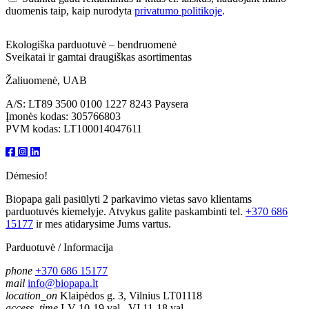
duomenis taip, kaip nurodyta
privatumo politikoje
.
Ekologiška parduotuvė – bendruomenė
Sveikatai ir gamtai draugiškas asortimentas
Žaliuomenė, UAB
A/S: LT89 3500 0100 1227 8243 Paysera
Įmonės kodas: 305766803
PVM kodas: LT100014047611
Dėmesio!
Biopapa gali pasiūlyti 2 parkavimo vietas savo klientams
parduotuvės kiemelyje. Atvykus galite paskambinti tel.
+370 686
15177
ir mes atidarysime Jums vartus.
Parduotuvė / Informacija
phone
+370 686 15177
mail
info@biopapa.lt
location_on
Klaipėdos g. 3, Vilnius LT01118
access_time
I-V 10-19 val., VI 11-18 val.