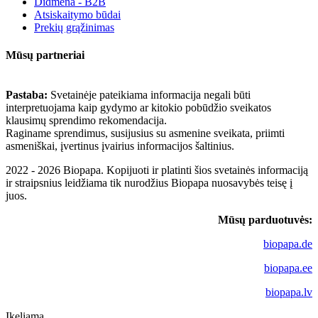
Didmena - B2B
Atsiskaitymo būdai
Prekių grąžinimas
Mūsų partneriai
Pastaba:
Svetainėje pateikiama informacija negali būti
interpretuojama kaip gydymo ar kitokio pobūdžio sveikatos
klausimų sprendimo rekomendacija.
Raginame sprendimus, susijusius su asmenine sveikata, priimti
asmeniškai, įvertinus įvairius informacijos šaltinius.
2022 - 2026 Biopapa. Kopijuoti ir platinti šios svetainės informaciją
ir straipsnius leidžiama tik nurodžius Biopapa nuosavybės teisę į
juos.
Mūsų parduotuvės:
biopapa.de
biopapa.ee
biopapa.lv
Įkeliama...