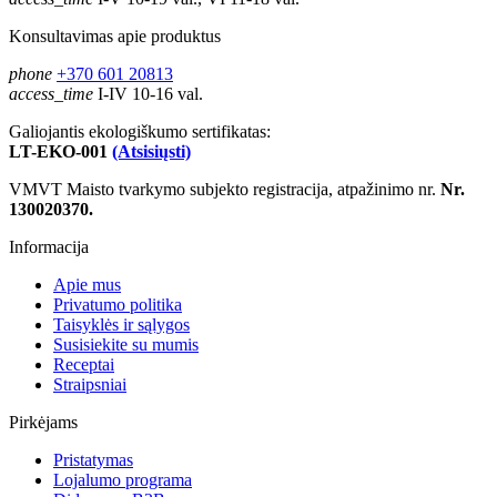
Konsultavimas apie produktus
phone
+370 601 20813
access_time
I-IV 10-16 val.
Galiojantis ekologiškumo sertifikatas:
LT-EKO-001
(Atsisiųsti)
VMVT Maisto tvarkymo subjekto registracija, atpažinimo nr.
Nr.
130020370.
Informacija
Apie mus
Privatumo politika
Taisyklės ir sąlygos
Susisiekite su mumis
Receptai
Straipsniai
Pirkėjams
Pristatymas
Lojalumo programa