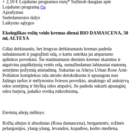
+ 2,10 € Lojalumo programos eurų* Sužinoti daugiau apie
Lojalumo programą
čia
Aprašymas
Sudedamosios dalys
Laikymo sąlygos
Ekologiškas rožių veido kremas dienai BIO DAMASCENA, 50
ml, ALTEYA
Giliai drėkinantis, bet lengvas drėkinamasis kremas padeda
subalansuoti ir pagražinti odą, o kartu suteikia jai atsparumo
aplinkos poveikiui. Šis maitinamasis dieninis kremas skaistina ir
atgaivina papilkėjusią veido odą, sumažindamas labiausiai matomų
senėjimo požymių atsiradimą. Sukurtas su Alteya Urban Rose Anti-
Pollution kompleksu oda atrodo detoksikuota ir apsaugota nuo
žalingo taršos ir mėlynosios šviesos poveikio, atsakingo už ankstyvą
odos senėjimą ir blyškų odos atspalvį. Jis padeda sukurti apsauginį
odos barjerą, palaiko sveiką mikrobiomą.
Eterinių aliejų mišinys:
Rožių aliejus ir absoliutas (Rosa damascena), bergamotės, rožinės
pelargonijos, ylang-ylang, levandos, kopaibos, kedro mediena,