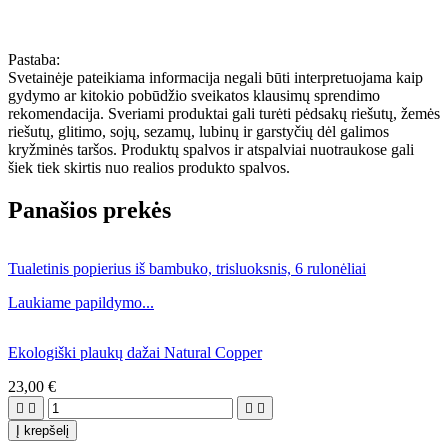
Pastaba:
Svetainėje pateikiama informacija negali būti interpretuojama kaip
gydymo ar kitokio pobūdžio sveikatos klausimų sprendimo
rekomendacija. Sveriami produktai gali turėti pėdsakų riešutų, žemės
riešutų, glitimo, sojų, sezamų, lubinų ir garstyčių dėl galimos
kryžminės taršos. Produktų spalvos ir atspalviai nuotraukose gali
šiek tiek skirtis nuo realios produkto spalvos.
Panašios prekės
Tualetinis popierius iš bambuko, trisluoksnis, 6 rulonėliai
Laukiame papildymo...
Ekologiški plaukų dažai Natural Copper
23,00 €




Į krepšelį