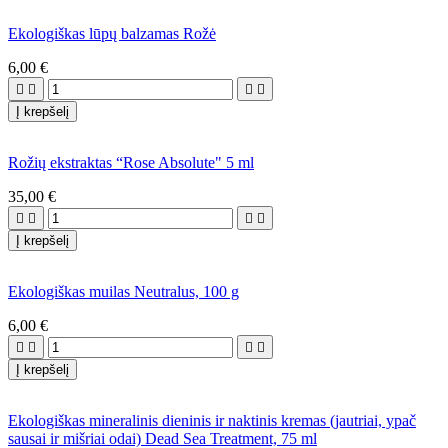
Ekologiškas lūpų balzamas Rožė
6,00 €




Į krepšelį
Rožių ekstraktas “Rose Absolute" 5 ml
35,00 €




Į krepšelį
Ekologiškas muilas Neutralus, 100 g
6,00 €




Į krepšelį
Ekologiškas mineralinis dieninis ir naktinis kremas (jautriai, ypač
sausai ir mišriai odai) Dead Sea Treatment, 75 ml