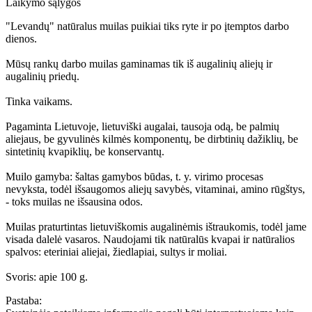
Laikymo sąlygos
"Levandų" natūralus muilas puikiai tiks ryte ir po įtemptos darbo
dienos.
Mūsų rankų darbo muilas gaminamas tik iš augalinių aliejų ir
augalinių priedų.
Tinka vaikams.
Pagaminta Lietuvoje, lietuviški augalai, tausoja odą, be palmių
aliejaus, be gyvulinės kilmės komponentų, be dirbtinių dažiklių, be
sintetinių kvapiklių, be konservantų.
Muilo gamyba: šaltas gamybos būdas, t. y. virimo procesas
nevyksta, todėl išsaugomos aliejų savybės, vitaminai, amino rūgštys,
- toks muilas ne išsausina odos.
Muilas praturtintas lietuviškomis augalinėmis ištraukomis, todėl jame
visada dalelė vasaros. Naudojami tik natūralūs kvapai ir natūralios
spalvos: eteriniai aliejai, žiedlapiai, sultys ir moliai.
Svoris: apie 100 g.
Pastaba: