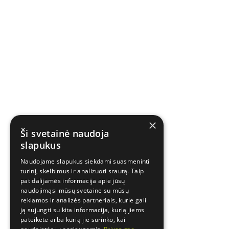
×
Ši svetainė naudoja
slapukus
Naudojame slapukus siekdami suasmeninti
turinį, skelbimus ir analizuoti srautą. Taip
pat dalijamės informacija apie jūsų
naudojimąsi mūsų svetaine su mūsų
reklamos ir analizės partneriais, kurie gali
ją sujungti su kita informacija, kurią jiems
pateikėte arba kurią jie surinko, kai