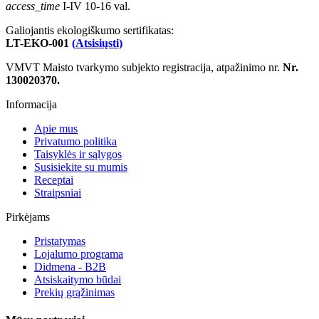
access_time
I-IV 10-16 val.
Galiojantis ekologiškumo sertifikatas:
LT-EKO-001
(Atsisiųsti)
VMVT Maisto tvarkymo subjekto registracija, atpažinimo nr.
Nr.
130020370.
Informacija
Apie mus
Privatumo politika
Taisyklės ir sąlygos
Susisiekite su mumis
Receptai
Straipsniai
Pirkėjams
Pristatymas
Lojalumo programa
Didmena - B2B
Atsiskaitymo būdai
Prekių grąžinimas