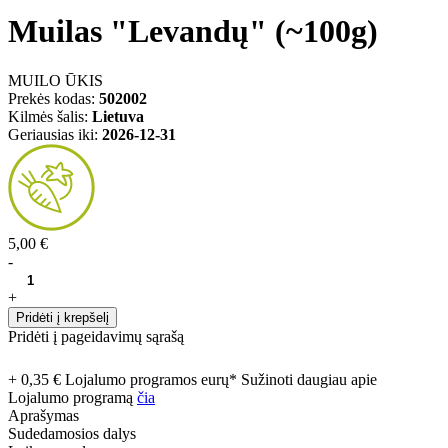
Muilas "Levandų" (~100g)
MUILO ŪKIS
Prekės kodas:
502002
Kilmės šalis:
Lietuva
Geriausias iki:
2026-12-31
5,00 €
-
+
Pridėti į krepšelį
Pridėti į pageidavimų sąrašą
+ 0,35 € Lojalumo programos eurų* Sužinoti daugiau apie
Lojalumo programą
čia
Aprašymas
Sudedamosios dalys