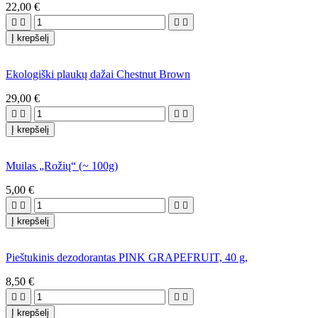
22,00 €




Į krepšelį
Ekologiški plaukų dažai Chestnut Brown
29,00 €




Į krepšelį
Muilas „Rožių“ (~ 100g)
5,00 €




Į krepšelį
Pieštukinis dezodorantas PINK GRAPEFRUIT, 40 g,
8,50 €




Į krepšelį