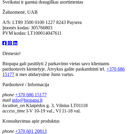
Sveikatai ir gamtai draugiškas asortimentas
Žaliuomenė, UAB
A/S: LT89 3500 0100 1227 8243 Paysera
Įmonės kodas: 305766803
PVM kodas: LT100014047611
Dėmesio!
Biopapa gali pasiūlyti 2 parkavimo vietas savo klientams
parduotuvės kiemelyje. Atvykus galite paskambinti tel.
+370 686
15177
ir mes atidarysime Jums vartus.
Parduotuvė / Informacija
phone
+370 686 15177
mail
info@biopapa.lt
location_on
Klaipėdos g. 3, Vilnius LT01118
access_time
I-V 10-19 val., VI 11-18 val.
Konsultavimas apie produktus
phone
+370 601 20813