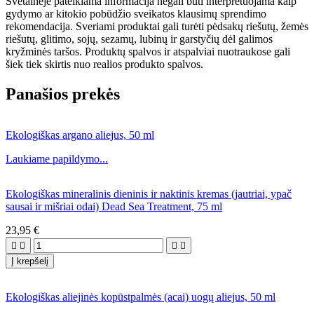
Svetainėje pateikiama informacija negali būti interpretuojama kaip
gydymo ar kitokio pobūdžio sveikatos klausimų sprendimo
rekomendacija. Sveriami produktai gali turėti pėdsakų riešutų, žemės
riešutų, glitimo, sojų, sezamų, lubinų ir garstyčių dėl galimos
kryžminės taršos. Produktų spalvos ir atspalviai nuotraukose gali
šiek tiek skirtis nuo realios produkto spalvos.
Panašios prekės
Ekologiškas argano aliejus, 50 ml
Laukiame papildymo...
Ekologiškas mineralinis dieninis ir naktinis kremas (jautriai, ypač
sausai ir mišriai odai) Dead Sea Treatment, 75 ml
23,95 €




Į krepšelį
Ekologiškas aliejinės kopūstpalmės (acai) uogų aliejus, 50 ml