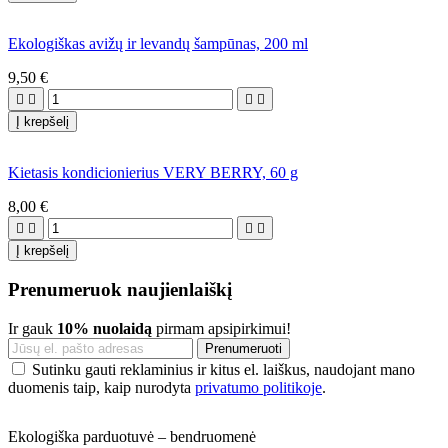
Ekologiškas avižų ir levandų šampūnas, 200 ml
9,50 €




Į krepšelį
Kietasis kondicionierius VERY BERRY, 60 g
8,00 €




Į krepšelį
Prenumeruok naujienlaiškį
Ir gauk
10% nuolaidą
pirmam apsipirkimui!
Sutinku gauti reklaminius ir kitus el. laiškus, naudojant mano
duomenis taip, kaip nurodyta
privatumo politikoje
.
Ekologiška parduotuvė – bendruomenė