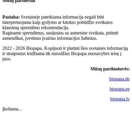
Mūsų partneriai
Pastaba:
Svetainėje pateikiama informacija negali būti
interpretuojama kaip gydymo ar kitokio pobūdžio sveikatos
klausimų sprendimo rekomendacija.
Raginame sprendimus, susijusius su asmenine sveikata, priimti
asmeniškai, įvertinus įvairius informacijos šaltinius.
2022 - 2026 Biopapa. Kopijuoti ir platinti šios svetainės informaciją
ir straipsnius leidžiama tik nurodžius Biopapa nuosavybės teisę į
juos.
Mūsų parduotuvės:
biopapa.de
biopapa.ee
biopapa.lv
Įkeliama...