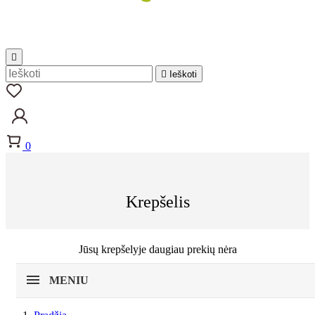


Ieškoti
0
Krepšelis
Jūsų krepšelyje daugiau prekių nėra
MENIU