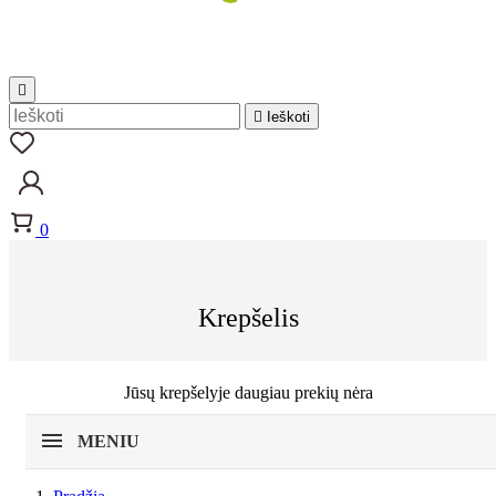


Ieškoti
0
Krepšelis
Jūsų krepšelyje daugiau prekių nėra
MENIU