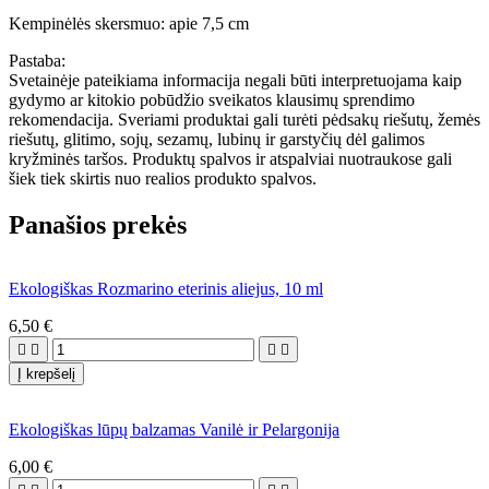
Kempinėlės skersmuo: apie 7,5 cm
Pastaba:
Svetainėje pateikiama informacija negali būti interpretuojama kaip
gydymo ar kitokio pobūdžio sveikatos klausimų sprendimo
rekomendacija. Sveriami produktai gali turėti pėdsakų riešutų, žemės
riešutų, glitimo, sojų, sezamų, lubinų ir garstyčių dėl galimos
kryžminės taršos. Produktų spalvos ir atspalviai nuotraukose gali
šiek tiek skirtis nuo realios produkto spalvos.
Panašios prekės
Ekologiškas Rozmarino eterinis aliejus, 10 ml
6,50 €




Į krepšelį
Ekologiškas lūpų balzamas Vanilė ir Pelargonija
6,00 €