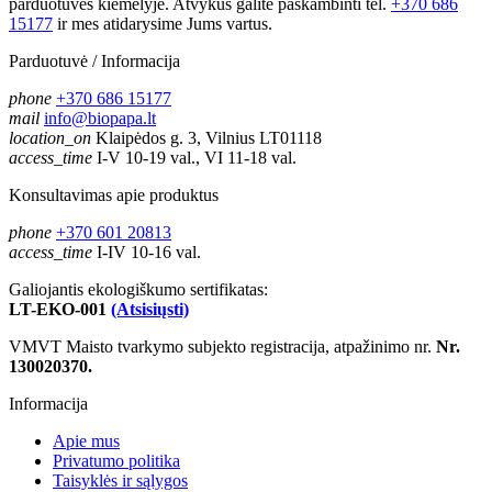
parduotuvės kiemelyje. Atvykus galite paskambinti tel.
+370 686
15177
ir mes atidarysime Jums vartus.
Parduotuvė / Informacija
phone
+370 686 15177
mail
info@biopapa.lt
location_on
Klaipėdos g. 3, Vilnius LT01118
access_time
I-V 10-19 val., VI 11-18 val.
Konsultavimas apie produktus
phone
+370 601 20813
access_time
I-IV 10-16 val.
Galiojantis ekologiškumo sertifikatas:
LT-EKO-001
(Atsisiųsti)
VMVT Maisto tvarkymo subjekto registracija, atpažinimo nr.
Nr.
130020370.
Informacija
Apie mus
Privatumo politika
Taisyklės ir sąlygos