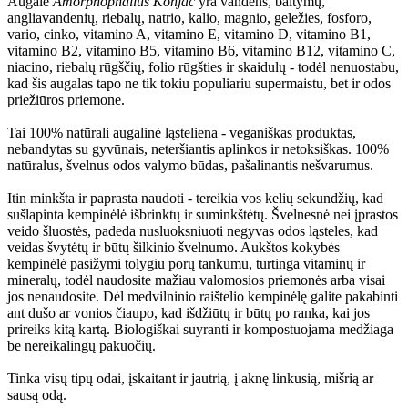
Augale
Amorphophallus Konjac
yra vandens, baltymų,
angliavandenių, riebalų, natrio, kalio, magnio, geležies, fosforo,
vario, cinko, vitamino A, vitamino E, vitamino D, vitamino B1,
vitamino B2, vitamino B5, vitamino B6, vitamino B12, vitamino C,
niacino, riebalų rūgščių, folio rūgšties ir skaidulų - todėl nenuostabu,
kad šis augalas tapo ne tik tokiu populiariu supermaistu, bet ir odos
priežiūros priemone.
Tai 100% natūrali augalinė ląsteliena - veganiškas produktas,
nebandytas su gyvūnais, neteršiantis aplinkos ir netoksiškas. 100%
natūralus, švelnus odos valymo būdas, pašalinantis nešvarumus.
Itin minkšta ir paprasta naudoti - tereikia vos kelių sekundžių, kad
sušlapinta kempinėlė išbrinktų ir suminkštėtų. Švelnesnė nei įprastos
veido šluostės, padeda nusluoksniuoti negyvas odos ląsteles, kad
veidas švytėtų ir būtų šilkinio švelnumo. Aukštos kokybės
kempinėlė pasižymi tolygiu porų tankumu, turtinga vitaminų ir
mineralų, todėl naudosite mažiau valomosios priemonės arba visai
jos nenaudosite. Dėl medvilninio raištelio kempinėlę galite pakabinti
ant dušo ar vonios čiaupo, kad išdžiūtų ir būtų po ranka, kai jos
prireiks kitą kartą. Biologiškai suyranti ir kompostuojama medžiaga
be nereikalingų pakuočių.
Tinka visų tipų odai, įskaitant ir jautrią, į aknę linkusią, mišrią ar
sausą odą.