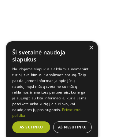
×
Ši svetainė naudoja
slapukus
Naudojame slapukus siekdami suasmeninti
turinį, skelbimus ir analizuoti srautą. Taip
pat dalijamės informacija apie jūsų
naudojimąsi mūsų svetaine su mūsų
reklamos ir analizės partneriais, kurie gali
ją sujungti su kita informacija, kurią jiems
pateikėte arba kurią jie surinko, kai
naudojatės jų paslaugomis.
Privatumo
politika
AŠ SUTINKU
AŠ NESUTINKU