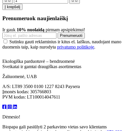




Į krepšelį
Prenumeruok naujienlaiškį
Ir gauk
10% nuolaidą
pirmam apsipirkimui!
Sutinku gauti reklaminius ir kitus el. laiškus, naudojant mano
duomenis taip, kaip nurodyta
privatumo politikoje
.
Ekologiška parduotuvė – bendruomenė
Sveikatai ir gamtai draugiškas asortimentas
Žaliuomenė, UAB
A/S: LT89 3500 0100 1227 8243 Paysera
Įmonės kodas: 305766803
PVM kodas: LT100014047611
Dėmesio!
Biopapa gali pasiūlyti 2 parkavimo vietas savo klientams