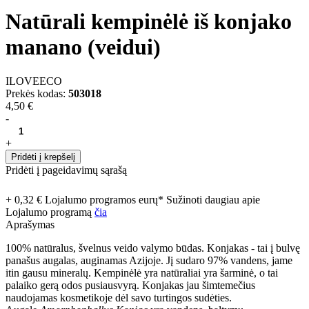
Natūrali kempinėlė iš konjako
manano (veidui)
ILOVEECO
Prekės kodas:
503018
4,50 €
-
+
Pridėti į krepšelį
Pridėti į pageidavimų sąrašą
+ 0,32 € Lojalumo programos eurų* Sužinoti daugiau apie
Lojalumo programą
čia
Aprašymas
100% natūralus, švelnus veido valymo būdas. Konjakas - tai į bulvę
panašus augalas, auginamas Azijoje. Jį sudaro 97% vandens, jame
itin gausu mineralų. Kempinėlė yra natūraliai yra šarminė, o tai
palaiko gerą odos pusiausvyrą. Konjakas jau šimtemečius
naudojamas kosmetikoje dėl savo turtingos sudėties.