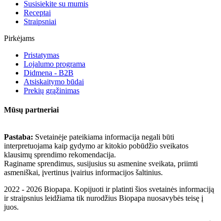
Susisiekite su mumis
Receptai
Straipsniai
Pirkėjams
Pristatymas
Lojalumo programa
Didmena - B2B
Atsiskaitymo būdai
Prekių grąžinimas
Mūsų partneriai
Pastaba:
Svetainėje pateikiama informacija negali būti
interpretuojama kaip gydymo ar kitokio pobūdžio sveikatos
klausimų sprendimo rekomendacija.
Raginame sprendimus, susijusius su asmenine sveikata, priimti
asmeniškai, įvertinus įvairius informacijos šaltinius.
2022 - 2026 Biopapa. Kopijuoti ir platinti šios svetainės informaciją
ir straipsnius leidžiama tik nurodžius Biopapa nuosavybės teisę į
juos.