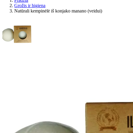
Pradžia
Grožis ir higiena
Natūrali kempinėlė iš konjako manano (veidui)