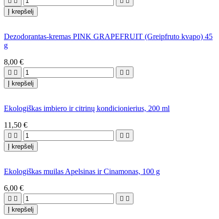




Į krepšelį
Dezodorantas-kremas PINK GRAPEFRUIT (Greipfruto kvapo) 45
g
8,00 €




Į krepšelį
Ekologiškas imbiero ir citrinų kondicionierius, 200 ml
11,50 €




Į krepšelį
Ekologiškas muilas Apelsinas ir Cinamonas, 100 g
6,00 €




Į krepšelį