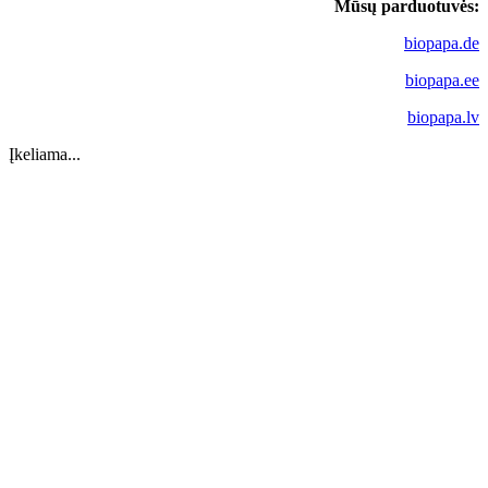
Mūsų parduotuvės:
biopapa.de
biopapa.ee
biopapa.lv
Įkeliama...