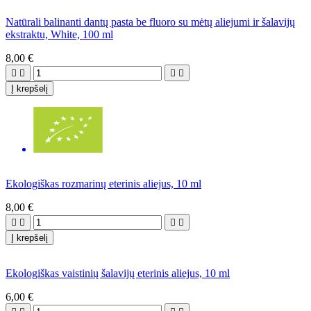
Natūrali balinanti dantų pasta be fluoro su mėtų aliejumi ir šalavijų
ekstraktu, White, 100 ml
8,00 €




Į krepšelį
Ekologiškas rozmarinų eterinis aliejus, 10 ml
8,00 €




Į krepšelį
Ekologiškas vaistinių šalavijų eterinis aliejus, 10 ml
6,00 €