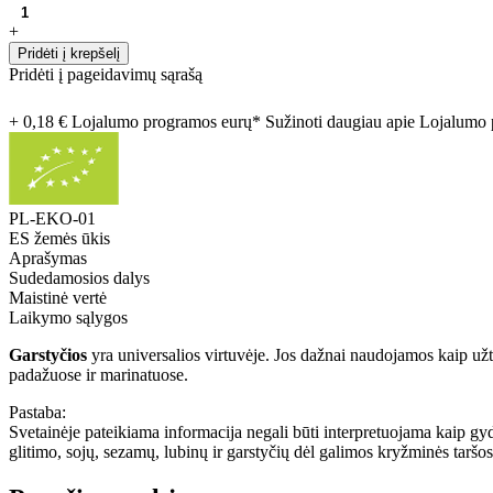
+
Pridėti į krepšelį
Pridėti į pageidavimų sąrašą
+ 0,18 € Lojalumo programos eurų* Sužinoti daugiau apie Lojalum
PL-EKO-01
ES žemės ūkis
Aprašymas
Sudedamosios dalys
Maistinė vertė
Laikymo sąlygos
Garstyčios
yra universalios virtuvėje. Jos dažnai naudojamos kaip užt
padažuose ir marinatuose.
Pastaba:
Svetainėje pateikiama informacija negali būti interpretuojama kaip g
glitimo, sojų, sezamų, lubinų ir garstyčių dėl galimos kryžminės taršos