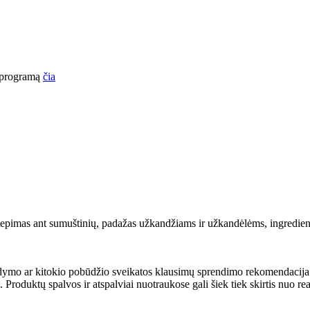
o programą
čia
epimas ant sumuštinių, padažas užkandžiams ir užkandėlėms, ingredienta
ydymo ar kitokio pobūdžio sveikatos klausimų sprendimo rekomendacija. S
. Produktų spalvos ir atspalviai nuotraukose gali šiek tiek skirtis nuo re