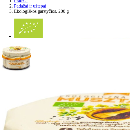
Pradžia
Padažai ir užtepai
Ekologiškos garstyčios, 200 g