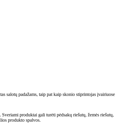
s salotų padažams, taip pat kaip skonio stiprintojas įvairiuose
veriami produktai gali turėti pėdsakų riešutų, žemės riešutų,
alios produkto spalvos.