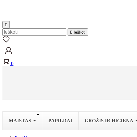


Ieškoti
0
MAISTAS
PAPILDAI
GROŽIS IR HIGIENA