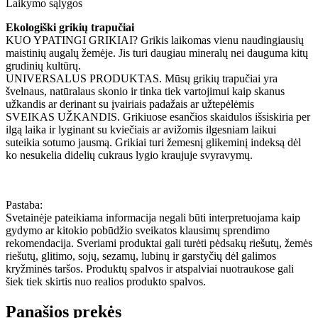
Laikymo sąlygos
Ekologiški grikių trapučiai
KUO YPATINGI GRIKIAI? Grikis laikomas vienu naudingiausių
maistinių augalų žemėje. Jis turi daugiau mineralų nei dauguma kitų
grudinių kultūrų.
UNIVERSALUS PRODUKTAS. Mūsų grikių trapučiai yra
švelnaus, natūralaus skonio ir tinka tiek vartojimui kaip skanus
užkandis ar derinant su įvairiais padažais ar užtepėlėmis
SVEIKAS UŽKANDIS. Grikiuose esančios skaidulos išsiskiria per
ilgą laika ir lyginant su kviečiais ar avižomis ilgesniam laikui
suteikia sotumo jausmą. Grikiai turi žemesnį glikeminį indeksą dėl
ko nesukelia didelių cukraus lygio kraujuje svyravymų.
Pastaba:
Svetainėje pateikiama informacija negali būti interpretuojama kaip
gydymo ar kitokio pobūdžio sveikatos klausimų sprendimo
rekomendacija. Sveriami produktai gali turėti pėdsakų riešutų, žemės
riešutų, glitimo, sojų, sezamų, lubinų ir garstyčių dėl galimos
kryžminės taršos. Produktų spalvos ir atspalviai nuotraukose gali
šiek tiek skirtis nuo realios produkto spalvos.
Panašios prekės