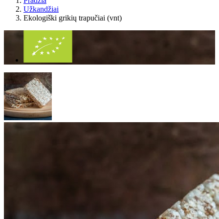
Pradžia
Užkandžiai
Ekologiški grikių trapučiai (vnt)