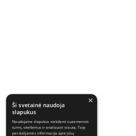
×
Ši svetainė naudoja
slapukus
Naudojame slapukus siekdami suasmeninti
turinį, skelbimus ir analizuoti srautą. Taip
pat dalijamės informacija apie jūsų