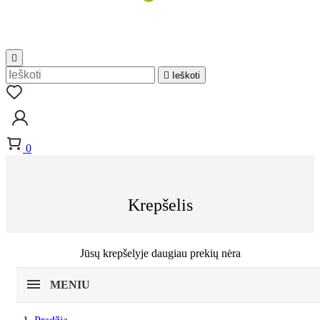


Ieškoti
0
Krepšelis
Jūsų krepšelyje daugiau prekių nėra
MENIU