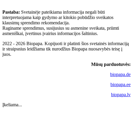
Pastaba:
Svetainėje pateikiama informacija negali būti
interpretuojama kaip gydymo ar kitokio pobūdžio sveikatos
klausimų sprendimo rekomendacija.
Raginame sprendimus, susijusius su asmenine sveikata, priimti
asmeniškai, įvertinus įvairius informacijos šaltinius.
2022 - 2026 Biopapa. Kopijuoti ir platinti šios svetainės informaciją
ir straipsnius leidžiama tik nurodžius Biopapa nuosavybės teisę į
juos.
Mūsų parduotuvės:
biopapa.de
biopapa.ee
biopapa.lv
Įkeliama...