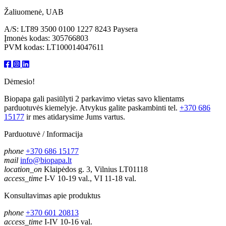
Žaliuomenė, UAB
A/S: LT89 3500 0100 1227 8243 Paysera
Įmonės kodas: 305766803
PVM kodas: LT100014047611
Dėmesio!
Biopapa gali pasiūlyti 2 parkavimo vietas savo klientams
parduotuvės kiemelyje. Atvykus galite paskambinti tel.
+370 686
15177
ir mes atidarysime Jums vartus.
Parduotuvė / Informacija
phone
+370 686 15177
mail
info@biopapa.lt
location_on
Klaipėdos g. 3, Vilnius LT01118
access_time
I-V 10-19 val., VI 11-18 val.
Konsultavimas apie produktus
phone
+370 601 20813
access_time
I-IV 10-16 val.