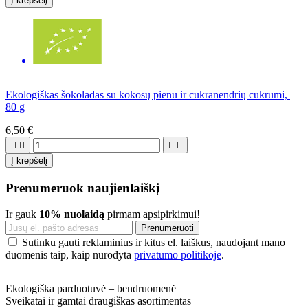
Į krepšelį
Ekologiškas šokoladas su kokosų pienu ir cukranendrių cukrumi,
80 g
6,50 €




Į krepšelį
Prenumeruok naujienlaiškį
Ir gauk
10% nuolaidą
pirmam apsipirkimui!
Sutinku gauti reklaminius ir kitus el. laiškus, naudojant mano
duomenis taip, kaip nurodyta
privatumo politikoje
.
Ekologiška parduotuvė – bendruomenė
Sveikatai ir gamtai draugiškas asortimentas