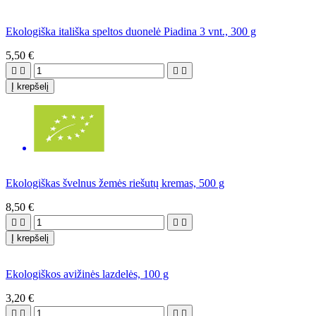
Ekologiška itališka speltos duonelė Piadina 3 vnt., 300 g
5,50 €




Į krepšelį
Ekologiškas švelnus žemės riešutų kremas, 500 g
8,50 €




Į krepšelį
Ekologiškos avižinės lazdelės, 100 g
3,20 €



