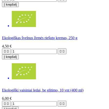
Į krepšelį
Ekologiškas švelnus žemės riešutų kremas, 250 g
4,50 €




Į krepšelį
Ekologiški vaisiniai ledai, be glitimo, 10 vnt (400 ml)
6,00 €



