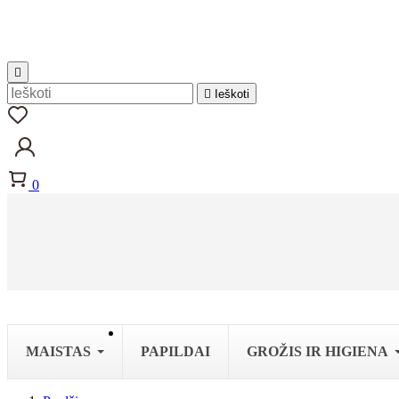


Ieškoti
0
MAISTAS
PAPILDAI
GROŽIS IR HIGIENA