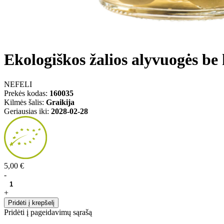
Ekologiškos žalios alyvuogės be 
NEFELI
Prekės kodas:
160035
Kilmės šalis:
Graikija
Geriausias iki:
2028-02-28
5,00 €
-
+
Pridėti į krepšelį
Pridėti į pageidavimų sąrašą