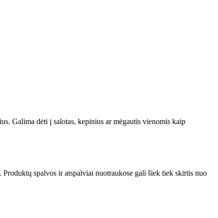
s. Galima dėti į salotas, kepinius ar mėgautis vienomis kaip
roduktų spalvos ir atspalviai nuotraukose gali šiek tiek skirtis nuo