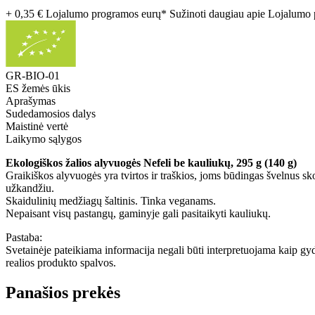
+ 0,35 € Lojalumo programos eurų* Sužinoti daugiau apie Lojalum
GR-BIO-01
ES žemės ūkis
Aprašymas
Sudedamosios dalys
Maistinė vertė
Laikymo sąlygos
Ekologiškos žalios alyvuogės Nefeli be kauliukų, 295 g (140 g)
Graikiškos alyvuogės yra tvirtos ir traškios, joms būdingas švelnus 
užkandžiu.
Skaidulinių medžiagų šaltinis. Tinka veganams.
Nepaisant visų pastangų, gaminyje gali pasitaikyti kauliukų.
Pastaba:
Svetainėje pateikiama informacija negali būti interpretuojama kaip gy
realios produkto spalvos.
Panašios prekės