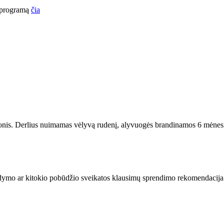
o programą
čia
skonis. Derlius nuimamas vėlyvą rudenį, alyvuogės brandinamos 6 mėnesiu
dymo ar kitokio pobūdžio sveikatos klausimų sprendimo rekomendacija. P