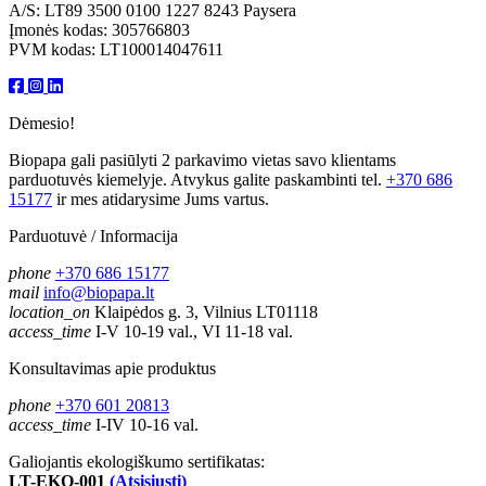
A/S: LT89 3500 0100 1227 8243 Paysera
Įmonės kodas: 305766803
PVM kodas: LT100014047611
Dėmesio!
Biopapa gali pasiūlyti 2 parkavimo vietas savo klientams
parduotuvės kiemelyje. Atvykus galite paskambinti tel.
+370 686
15177
ir mes atidarysime Jums vartus.
Parduotuvė / Informacija
phone
+370 686 15177
mail
info@biopapa.lt
location_on
Klaipėdos g. 3, Vilnius LT01118
access_time
I-V 10-19 val., VI 11-18 val.
Konsultavimas apie produktus
phone
+370 601 20813
access_time
I-IV 10-16 val.
Galiojantis ekologiškumo sertifikatas:
LT-EKO-001
(Atsisiųsti)