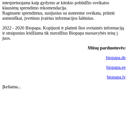
interpretuojama kaip gydymo ar kitokio pobūdžio sveikatos
klausimų sprendimo rekomendacija.
Raginame sprendimus, susijusius su asmenine sveikata, priimti
asmeniškai, įvertinus įvairius informacijos šaltinius.
2022 - 2026 Biopapa. Kopijuoti ir platinti šios svetainės informaciją
ir straipsnius leidžiama tik nurodžius Biopapa nuosavybės teisę į
juos.
Mūsų parduotuvės:
biopapa.de
biopapa.ee
biopapa.lv
Įkeliama...