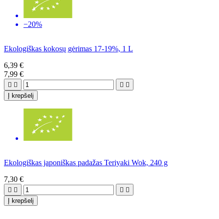
−20%
Ekologiškas kokosų gėrimas 17-19%, 1 L
6,39 €
7,99 €




Į krepšelį
Ekologiškas japoniškas padažas Teriyaki Wok, 240 g
7,30 €




Į krepšelį