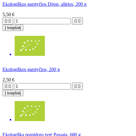
Ekologiškos garstyčios Dijon, aštrios, 200 g
5,50 €




Į krepšelį
Ekologiškos garstyčios, 200 g
2,50 €




Į krepšelį
Ekologiška pomidorų tyrė Passata, 680 g