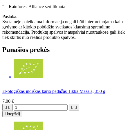
° – Rainforest Alliance sertifikuota
Pastaba:
Svetainėje pateikiama informacija negali būti interpretuojama kaip
gydymo ar kitokio pobūdžio sveikatos klausimų sprendimo
rekomendacija. Produktų spalvos ir atspalviai nuotraukose gali šiek
tiek skirtis nuo realios produkto spalvos.
Panašios prekės
Ekologiškas indiškas kario padažas Tikka Masala, 350 g
7,00 €




Į krepšelį