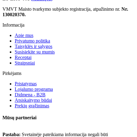
VMVT Maisto tvarkymo subjekto registracija, atpažinimo nr.
Nr.
130020370.
Informacija
Apie mus
Privatumo politika
Taisyklės ir sąlygos
Susisiekite su mumis
Receptai
Straipsniai
Pirkėjams
Pristatymas
Lojalumo programa
Didmena - B2B
Atsiskaitymo būdai
Prekių grąžinimas
Mūsų partneriai
Pastaba:
Svetainėje pateikiama informacija negali būti