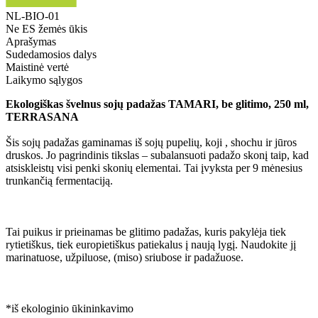
NL-BIO-01
Ne ES žemės ūkis
Aprašymas
Sudedamosios dalys
Maistinė vertė
Laikymo sąlygos
Ekologiškas švelnus sojų padažas TAMARI, be glitimo, 250 ml,
TERRASANA
Šis sojų padažas gaminamas iš sojų pupelių, koji , shochu ir jūros
druskos. Jo pagrindinis tikslas – subalansuoti padažo skonį taip, kad
atsiskleistų visi penki skonių elementai. Tai įvyksta per 9 mėnesius
trunkančią fermentaciją.
Tai puikus ir prieinamas be glitimo padažas, kuris pakylėja tiek
rytietiškus, tiek europietiškus patiekalus į naują lygį. Naudokite jį
marinatuose, užpiluose, (miso) sriubose ir padažuose.
*iš ekologinio ūkininkavimo