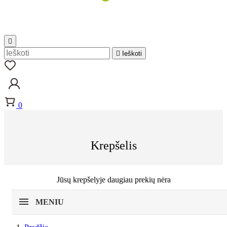


Ieškoti
0
Krepšelis
Jūsų krepšelyje daugiau prekių nėra
MENIU