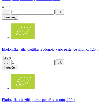
4,00 €




Į krepšelį
Ekologiška tailandietiška raudonojo kario pasta, be glitimo, 120 g
4,90 €




Į krepšelį
Ekologiškas bazilikų pesto padažas su tofu, 130 g