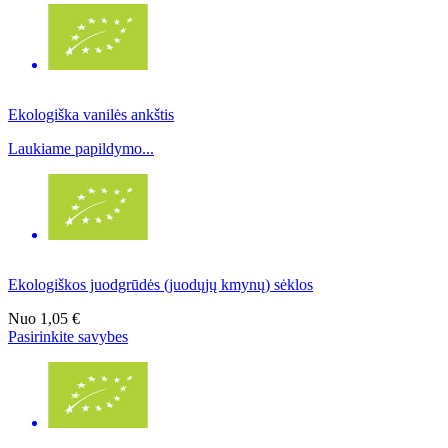
Ekologiška vanilės ankštis
Laukiame papildymo...
Ekologiškos juodgrūdės (juodųjų kmynų) sėklos
Nuo
1,05 €
Pasirinkite savybes