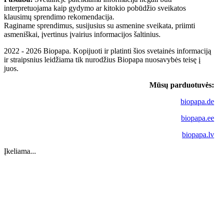
interpretuojama kaip gydymo ar kitokio pobūdžio sveikatos
klausimų sprendimo rekomendacija.
Raginame sprendimus, susijusius su asmenine sveikata, priimti
asmeniškai, įvertinus įvairius informacijos šaltinius.
2022 - 2026 Biopapa. Kopijuoti ir platinti šios svetainės informaciją
ir straipsnius leidžiama tik nurodžius Biopapa nuosavybės teisę į
juos.
Mūsų parduotuvės:
biopapa.de
biopapa.ee
biopapa.lv
Įkeliama...