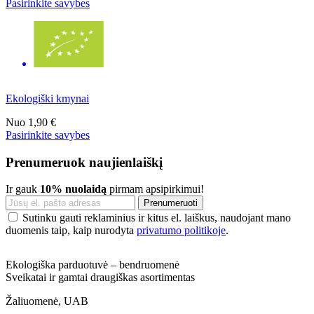
Pasirinkite savybes
Ekologiški kmynai
Nuo
1,90 €
Pasirinkite savybes
Prenumeruok naujienlaiškį
Ir gauk
10% nuolaidą
pirmam apsipirkimui!
Sutinku gauti reklaminius ir kitus el. laiškus, naudojant mano
duomenis taip, kaip nurodyta
privatumo politikoje
.
Ekologiška parduotuvė – bendruomenė
Sveikatai ir gamtai draugiškas asortimentas
Žaliuomenė, UAB