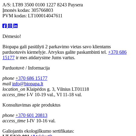
A/S: LT89 3500 0100 1227 8243 Paysera
Įmonės kodas: 305766803
PVM kodas: LT100014047611
Dėmesio!
Biopapa gali pasiūlyti 2 parkavimo vietas savo klientams
parduotuvės kiemelyje. Atvykus galite paskambinti tel.
+370 686
15177
ir mes atidarysime Jums vartus.
Parduotuvė / Informacija
phone
+370 686 15177
mail
info@biopapa.lt
location_on
Klaipėdos g. 3, Vilnius LT01118
access_time
I-V 10-19 val., VI 11-18 val.
Konsultavimas apie produktus
phone
+370 601 20813
access_time
I-IV 10-16 val.
Galiojantis ekologiškumo sertifikatas: