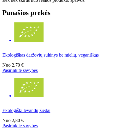
šiek tiek skirtis nuo realios produkto spalvos.
Panašios prekės
Ekologiškas daržovių sultinys be mielių, veganiškas
Nuo
2,70 €
Pasirinkite savybes
Ekologiški levandų žiedai
Nuo
2,80 €
Pasirinkite savybes