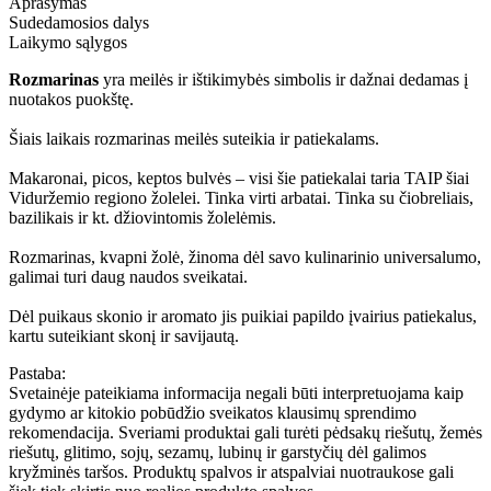
Aprašymas
Sudedamosios dalys
Laikymo sąlygos
Rozmarinas
yra meilės ir ištikimybės simbolis ir dažnai dedamas į
nuotakos puokštę.
Šiais laikais rozmarinas meilės suteikia ir patiekalams.
Makaronai, picos, keptos bulvės – visi šie patiekalai taria TAIP šiai
Viduržemio regiono žolelei. Tinka virti arbatai. Tinka su čiobreliais,
bazilikais ir kt. džiovintomis žolelėmis.
Rozmarinas, kvapni žolė, žinoma dėl savo kulinarinio universalumo,
galimai turi daug naudos sveikatai.
Dėl puikaus skonio ir aromato jis puikiai papildo įvairius patiekalus,
kartu suteikiant skonį ir savijautą.
Pastaba:
Svetainėje pateikiama informacija negali būti interpretuojama kaip
gydymo ar kitokio pobūdžio sveikatos klausimų sprendimo
rekomendacija. Sveriami produktai gali turėti pėdsakų riešutų, žemės
riešutų, glitimo, sojų, sezamų, lubinų ir garstyčių dėl galimos
kryžminės taršos. Produktų spalvos ir atspalviai nuotraukose gali