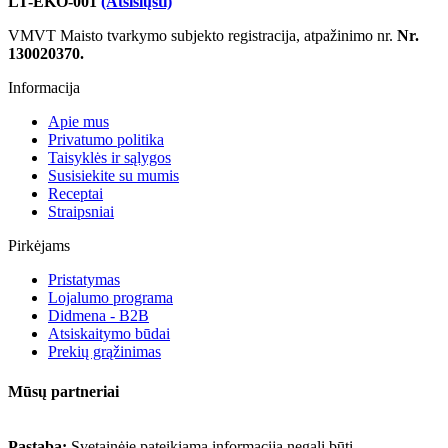
LT-EKO-001
(Atsisiųsti)
VMVT Maisto tvarkymo subjekto registracija, atpažinimo nr.
Nr.
130020370.
Informacija
Apie mus
Privatumo politika
Taisyklės ir sąlygos
Susisiekite su mumis
Receptai
Straipsniai
Pirkėjams
Pristatymas
Lojalumo programa
Didmena - B2B
Atsiskaitymo būdai
Prekių grąžinimas
Mūsų partneriai
Pastaba:
Svetainėje pateikiama informacija negali būti