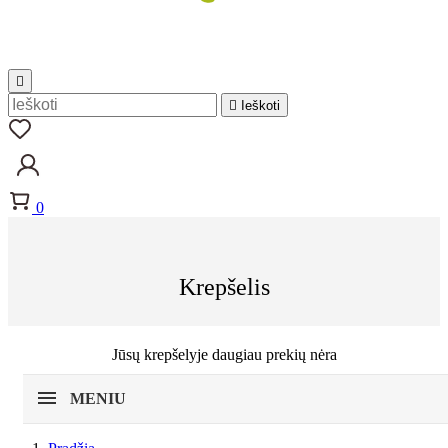


Ieškoti
0
Krepšelis
Jūsų krepšelyje daugiau prekių nėra
MENIU