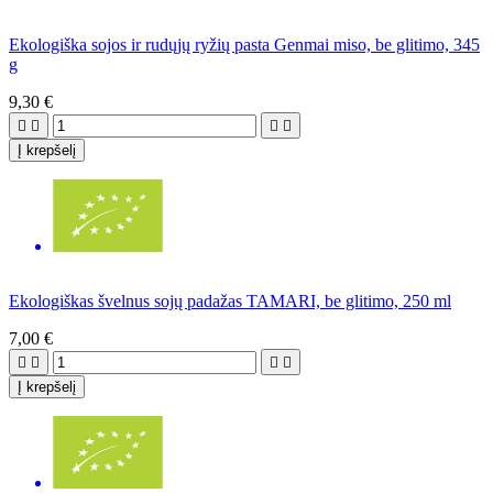
Ekologiška sojos ir rudųjų ryžių pasta Genmai miso, be glitimo, 345
g
9,30 €




Į krepšelį
Ekologiškas švelnus sojų padažas TAMARI, be glitimo, 250 ml
7,00 €




Į krepšelį