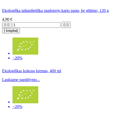
Ekologiška tailandietiška raudonojo kario pasta, be glitimo, 120 g
4,90 €




Į krepšelį
−20%
Ekologiškas kokosų kremas, 400 ml
Laukiame papildymo...
−20%