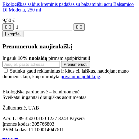
Ekologiškas saldus kreminis padažas su balzaminiu actu Balsamico
Di Modena, 250 ml
9,50 €




Į krepšelį
Prenumeruok naujienlaiškį
Ir gauk
10% nuolaidą
pirmam apsipirkimui!
Sutinku gauti reklaminius ir kitus el. laiškus, naudojant mano
duomenis taip, kaip nurodyta
privatumo politikoje
.
Ekologiška parduotuvė – bendruomenė
Sveikatai ir gamtai draugiškas asortimentas
Žaliuomenė, UAB
A/S: LT89 3500 0100 1227 8243 Paysera
Įmonės kodas: 305766803
PVM kodas: LT100014047611