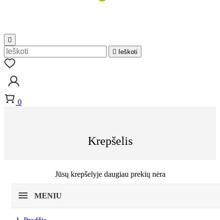


Ieškoti
0
Krepšelis
Jūsų krepšelyje daugiau prekių nėra
MENIU