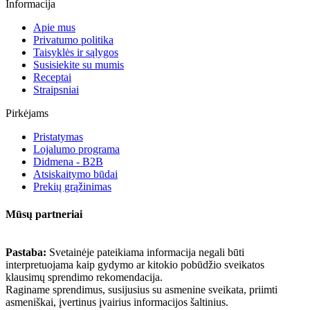
Informacija
Apie mus
Privatumo politika
Taisyklės ir sąlygos
Susisiekite su mumis
Receptai
Straipsniai
Pirkėjams
Pristatymas
Lojalumo programa
Didmena - B2B
Atsiskaitymo būdai
Prekių grąžinimas
Mūsų partneriai
Pastaba:
Svetainėje pateikiama informacija negali būti
interpretuojama kaip gydymo ar kitokio pobūdžio sveikatos
klausimų sprendimo rekomendacija.
Raginame sprendimus, susijusius su asmenine sveikata, priimti
asmeniškai, įvertinus įvairius informacijos šaltinius.