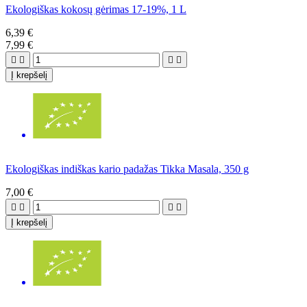
Ekologiškas kokosų gėrimas 17-19%, 1 L
6,39 €
7,99 €




Į krepšelį
Ekologiškas indiškas kario padažas Tikka Masala, 350 g
7,00 €




Į krepšelį