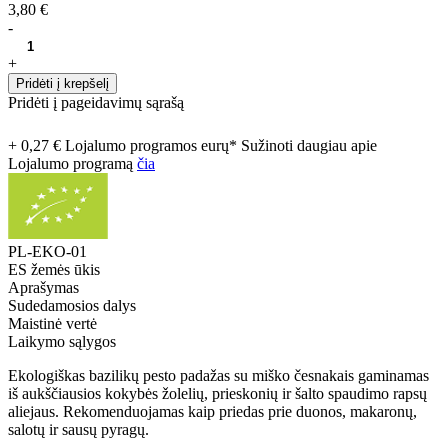
3,80 €
-
+
Pridėti į krepšelį
Pridėti į pageidavimų sąrašą
+ 0,27 € Lojalumo programos eurų* Sužinoti daugiau apie
Lojalumo programą
čia
PL-EKO-01
ES žemės ūkis
Aprašymas
Sudedamosios dalys
Maistinė vertė
Laikymo sąlygos
Ekologiškas bazilikų pesto padažas su miško česnakais gaminamas
iš aukščiausios kokybės žolelių, prieskonių ir šalto spaudimo rapsų
aliejaus. Rekomenduojamas kaip priedas prie duonos, makaronų,
salotų ir sausų pyragų.