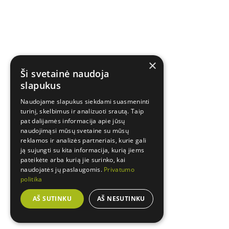
×
Ši svetainė naudoja
slapukus
Naudojame slapukus siekdami suasmeninti
turinį, skelbimus ir analizuoti srautą. Taip
pat dalijamės informacija apie jūsų
naudojimąsi mūsų svetaine su mūsų
reklamos ir analizės partneriais, kurie gali
ją sujungti su kita informacija, kurią jiems
pateikėte arba kurią jie surinko, kai
naudojatės jų paslaugomis.
Privatumo
politika
AŠ SUTINKU
AŠ NESUTINKU