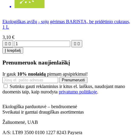
Ekologiškas avižų - sojų gėrimas BARISTA, be pridėtinio cukraus,
1 L
3,10 €




Į krepšelį
Prenumeruok naujienlaiškį
Ir gauk
10% nuolaidą
pirmam apsipirkimui!
Sutinku gauti reklaminius ir kitus el. laiškus, naudojant mano
duomenis taip, kaip nurodyta
privatumo politikoje
.
Ekologiška parduotuvė – bendruomenė
Sveikatai ir gamtai draugiškas asortimentas
Žaliuomenė, UAB
A/S: LT89 3500 0100 1227 8243 Paysera