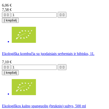
6,06 €
7,58 €




Į krepšelį
Ekologiška kombučia su juodaisiais serbentais ir hibisku, 1L
7,10 €




Į krepšelį
Ekologiškos kalnų spanguolių (bruknių) sultys, 500 ml