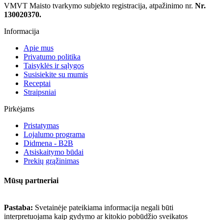
VMVT Maisto tvarkymo subjekto registracija, atpažinimo nr.
Nr.
130020370.
Informacija
Apie mus
Privatumo politika
Taisyklės ir sąlygos
Susisiekite su mumis
Receptai
Straipsniai
Pirkėjams
Pristatymas
Lojalumo programa
Didmena - B2B
Atsiskaitymo būdai
Prekių grąžinimas
Mūsų partneriai
Pastaba:
Svetainėje pateikiama informacija negali būti
interpretuojama kaip gydymo ar kitokio pobūdžio sveikatos