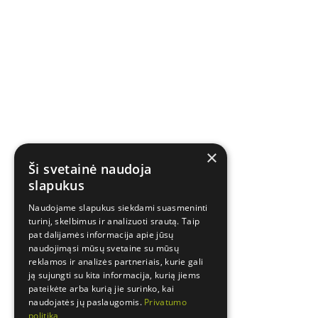
×
Ši svetainė naudoja
slapukus
Naudojame slapukus siekdami suasmeninti
turinį, skelbimus ir analizuoti srautą. Taip
pat dalijamės informacija apie jūsų
naudojimąsi mūsų svetaine su mūsų
reklamos ir analizės partneriais, kurie gali
ją sujungti su kita informacija, kurią jiems
pateikėte arba kurią jie surinko, kai
naudojatės jų paslaugomis.
Privatumo
politika