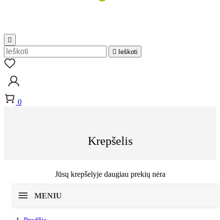


Ieškoti
0
Krepšelis
Jūsų krepšelyje daugiau prekių nėra
MENIU