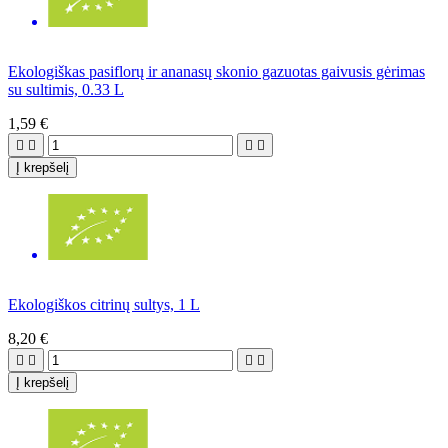
Ekologiškas pasiflorų ir ananasų skonio gazuotas gaivusis gėrimas
su sultimis, 0.33 L
1,59 €




Į krepšelį
Ekologiškos citrinų sultys, 1 L
8,20 €




Į krepšelį