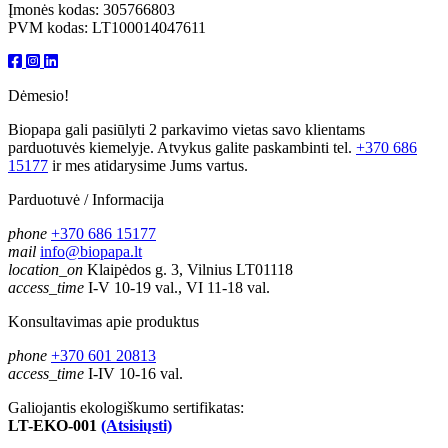
Įmonės kodas: 305766803
PVM kodas: LT100014047611
Dėmesio!
Biopapa gali pasiūlyti 2 parkavimo vietas savo klientams
parduotuvės kiemelyje. Atvykus galite paskambinti tel.
+370 686
15177
ir mes atidarysime Jums vartus.
Parduotuvė / Informacija
phone
+370 686 15177
mail
info@biopapa.lt
location_on
Klaipėdos g. 3, Vilnius LT01118
access_time
I-V 10-19 val., VI 11-18 val.
Konsultavimas apie produktus
phone
+370 601 20813
access_time
I-IV 10-16 val.
Galiojantis ekologiškumo sertifikatas:
LT-EKO-001
(Atsisiųsti)