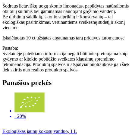
Sodraus lietuviškų uogų skonio limonadas, papildytas natūraliomis
obuolių sultimis bei gaminamas naudojant gręžinio vandenį.
Be dirbtinių saldiklių, skonio stipriklių ir konservantų – tai
ekologiškas pasirinkimas, vertinantiems sveikesnę sudėtį ir skonį
viename.
Įskaičiuotas 10 ct užstatas atgaunamas tarą pridavus taromatuose.
Pastaba:
Svetainėje pateikiama informacija negali būti interpretuojama kaip
gydymo ar kitokio pobūdžio sveikatos klausimų sprendimo
rekomendacija. Produktų spalvos ir atspalviai nuotraukose gali šiek
tiek skirtis nuo realios produkto spalvos.
Panašios prekės
−20%
Ekologiškas jaunų kokosų vanduo, 1 L