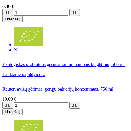
6,40 €




Į krepšelį
N
Ekologiškas probiotinis gėrimas su topinambais be glitimo, 500 ml
Laukiame papildymo...
Reuteri avižų gėrimas, gerųjų bakterijų koncentratas, 750 ml
10,00 €




Į krepšelį