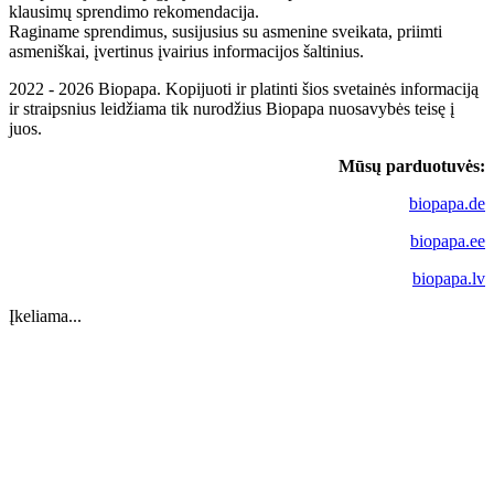
klausimų sprendimo rekomendacija.
Raginame sprendimus, susijusius su asmenine sveikata, priimti
asmeniškai, įvertinus įvairius informacijos šaltinius.
2022 - 2026 Biopapa. Kopijuoti ir platinti šios svetainės informaciją
ir straipsnius leidžiama tik nurodžius Biopapa nuosavybės teisę į
juos.
Mūsų parduotuvės:
biopapa.de
biopapa.ee
biopapa.lv
Įkeliama...