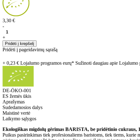
3,30 €
-
+
Pridėti į krepšelį
Pridėti į pageidavimų sąrašą
+ 0,23 € Lojalumo programos eurų* Sužinoti daugiau apie Lojalum
DE-ÖKO-001
ES žemės ūkis
Aprašymas
Sudedamosios dalys
Maistinė vertė
Laikymo sąlygos
Ekologiškas migdolų gėrimas BARISTA, be pridėtinio cukraus, 
Puikus pasirinkimas tiek profesionaliems baristoms, tiek tiems, kurie