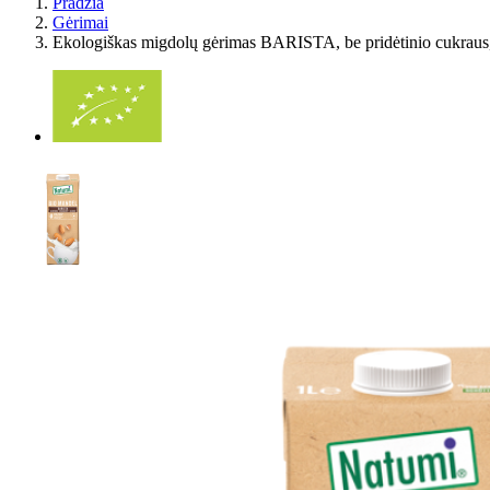
Pradžia
Gėrimai
Ekologiškas migdolų gėrimas BARISTA, be pridėtinio cukraus