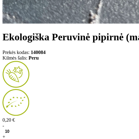
Ekologiška Peruvinė pipirnė (ma
Prekės kodas:
140084
Kilmės šalis:
Peru
0,20 €
-
+