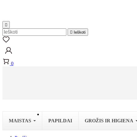


Ieškoti
0
MAISTAS
PAPILDAI
GROŽIS IR HIGIENA