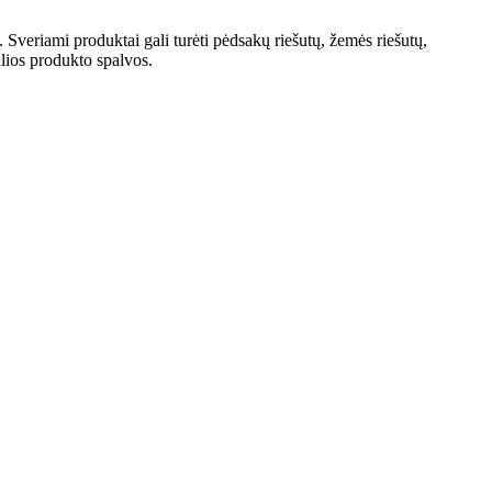
veriami produktai gali turėti pėdsakų riešutų, žemės riešutų,
alios produkto spalvos.