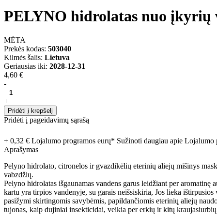
PELYNO hidrolatas nuo įkyrių 
MĖTA
Prekės kodas:
503040
Kilmės šalis:
Lietuva
Geriausias iki:
2028-12-31
4,60 €
-
+
Pridėti į krepšelį
Pridėti į pageidavimų sąrašą
+ 0,32 € Lojalumo programos eurų* Sužinoti daugiau apie Lojalum
Aprašymas
Pelyno hidrolato, citronelos ir gvazdikėlių eterinių aliejų mišinys m
vabzdžių.
Pelyno hidrolatas išgaunamas vandens garus leidžiant per aromatinę au
kartu yra tirpios vandenyje, su garais neišsiskiria, Jos lieka ištirpusi
pasižymi skirtingomis savybėmis, papildančiomis eterinių aliejų naudoji
tujonas, kaip dujiniai insekticidai, veikia per erkių ir kitų kraujasiu