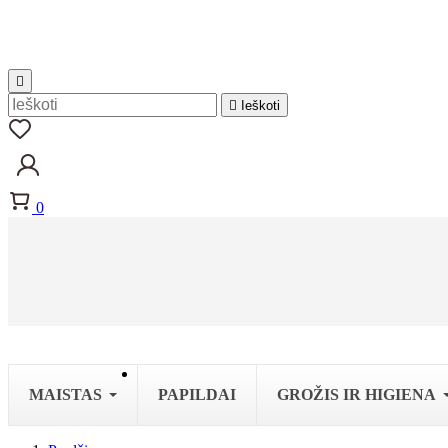


Ieškoti
0
MAISTAS
PAPILDAI
GROŽIS IR HIGIENA