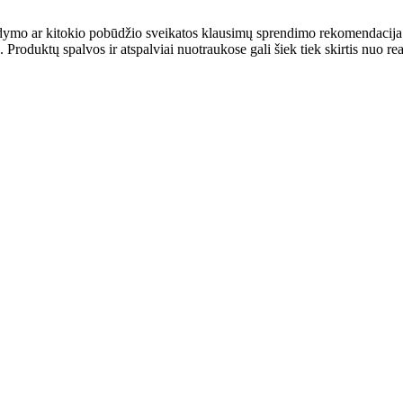
ydymo ar kitokio pobūdžio sveikatos klausimų sprendimo rekomendacija. S
. Produktų spalvos ir atspalviai nuotraukose gali šiek tiek skirtis nuo re