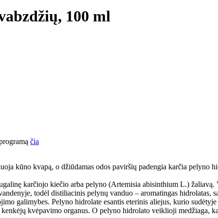
vabzdžių, 100 ml
o programą
čia
askuoja kūno kvapą, o džiūdamas odos paviršių padengia karčia pelyno hi
galinę karčiojo kiečio arba pelyno (Artemisia abisinthium L.) žaliavą. 
os vandenyje, todėl distiliacinis pelynų vanduo – aromatingas hidrolatas,
mo galimybes. Pelyno hidrolate esantis eterinis aliejus, kurio sudėtyje v
rbių kenkėjų kvėpavimo organus. O pelyno hidrolato veiklioji medžiaga, k