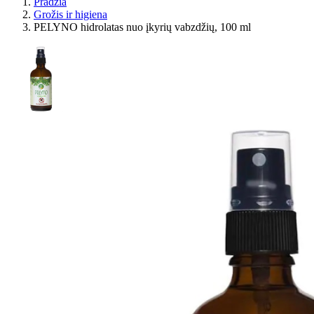
Pradžia
Grožis ir higiena
PELYNO hidrolatas nuo įkyrių vabzdžių, 100 ml