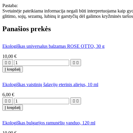
Pastaba:
Svetainėje pateikiama informacija negali būti interpretuojama kaip g
glitimo, sojų, sezamų, lubinų ir garstyčių dėl galimos kryžminės taršos
Panašios prekės
Ekologiškas universalus balzamas ROSE OTTO, 30 g
10,00 €




Į krepšelį
Ekologiškas vaistinių šalavijų eterinis aliejus, 10 ml
6,00 €




Į krepšelį
Ekologiškas bulgarijos ramunėlių vanduo, 120 ml
10,00 €