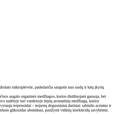
drolato mikroplėvele, padedančia saugotis nuo uodų ir kitų įkyrių
Visos augalo organinės medžiagos, kurios distiliuojant garuoja, bet
 savo sudėtyje turi vandenyje tirpių aromatinių medžiagų, kurios
yrauja terpenoidai – terpenų deguoniniai dariniai: sabinilo acetatas ir
artusis glikozidas absintinas, pasižymi vidinių insekticidų savybėmis.