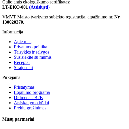
Galiojantis ekologiškumo sertifikatas:
LT-EKO-001
(Atsisiųsti)
VMVT Maisto tvarkymo subjekto registracija, atpažinimo nr.
Nr.
130020370.
Informacija
Apie mus
Privatumo politika
Taisyklės ir sąlygos
Susisiekite su mumis
Receptai
Straipsniai
Pirkėjams
Pristatymas
Lojalumo programa
Didmena - B2B
Atsiskaitymo būdai
Prekių grąžinimas
Mūsų partneriai