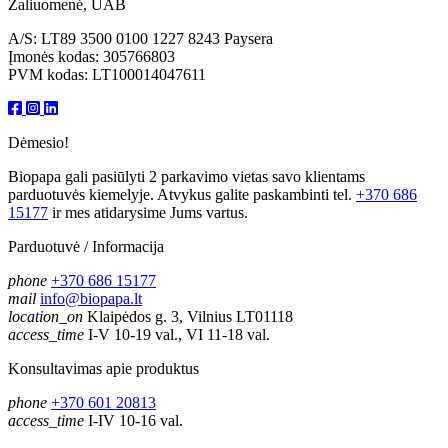
Žaliuomenė, UAB
A/S: LT89 3500 0100 1227 8243 Paysera
Įmonės kodas: 305766803
PVM kodas: LT100014047611
Dėmesio!
Biopapa gali pasiūlyti 2 parkavimo vietas savo klientams
parduotuvės kiemelyje. Atvykus galite paskambinti tel.
+370 686
15177
ir mes atidarysime Jums vartus.
Parduotuvė / Informacija
phone
+370 686 15177
mail
info@biopapa.lt
location_on
Klaipėdos g. 3, Vilnius LT01118
access_time
I-V 10-19 val., VI 11-18 val.
Konsultavimas apie produktus
phone
+370 601 20813
access_time
I-IV 10-16 val.