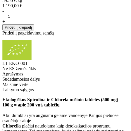
59.50 €/kg
1 190,00 €
-
+
Pridėti į krepšelį
Pridėti į pageidavimų sąrašą
LT-EKO-001
Ne ES žemės ūkis
Aprašymas
Sudedamosios dalys
Maistinė vertė
Laikymo sąlygos
Ekologiškos Spirulina ir Chlorela mišinio tabletės (500 mg)
100 g = apie 200 vnt. tablečių
Abu dumbliai yra auginami gėlame vandenyje Kinijos pietuose
esančioje saloje.
Chlorella
plačiai naudojama kaip detoksikacijos programų