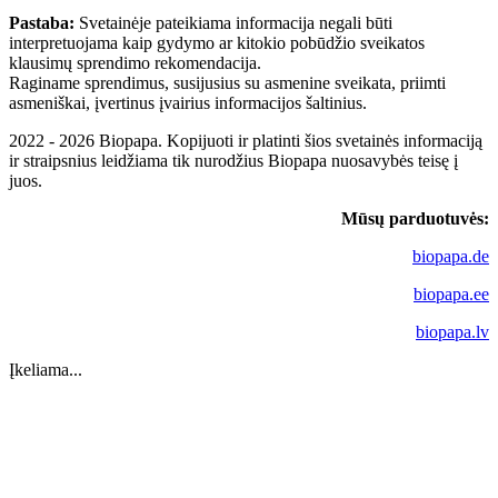
Pastaba:
Svetainėje pateikiama informacija negali būti
interpretuojama kaip gydymo ar kitokio pobūdžio sveikatos
klausimų sprendimo rekomendacija.
Raginame sprendimus, susijusius su asmenine sveikata, priimti
asmeniškai, įvertinus įvairius informacijos šaltinius.
2022 - 2026 Biopapa. Kopijuoti ir platinti šios svetainės informaciją
ir straipsnius leidžiama tik nurodžius Biopapa nuosavybės teisę į
juos.
Mūsų parduotuvės:
biopapa.de
biopapa.ee
biopapa.lv
Įkeliama...