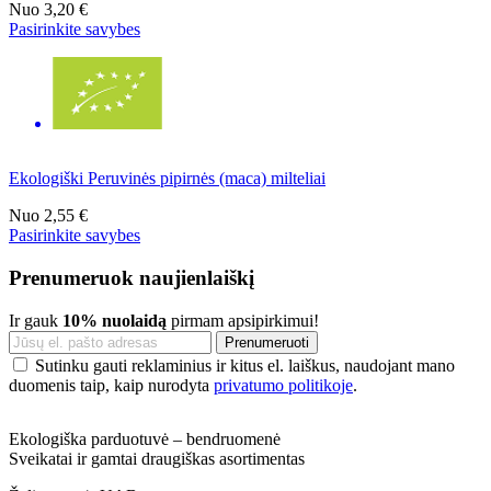
Nuo
3,20 €
Pasirinkite savybes
Ekologiški Peruvinės pipirnės (maca) milteliai
Nuo
2,55 €
Pasirinkite savybes
Prenumeruok naujienlaiškį
Ir gauk
10% nuolaidą
pirmam apsipirkimui!
Sutinku gauti reklaminius ir kitus el. laiškus, naudojant mano
duomenis taip, kaip nurodyta
privatumo politikoje
.
Ekologiška parduotuvė – bendruomenė
Sveikatai ir gamtai draugiškas asortimentas