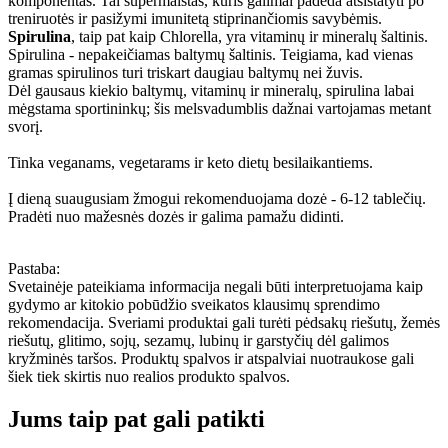
komponentas. Tai supermaistas, kuris galimai padeda atsistatyti po
treniruotės ir pasižymi imunitetą stiprinančiomis savybėmis.
Spirulina
, taip pat kaip Chlorella, yra vitaminų ir mineralų šaltinis.
Spirulina - nepakeičiamas baltymų šaltinis. Teigiama, kad vienas
gramas spirulinos turi triskart daugiau baltymų nei žuvis.
Dėl gausaus kiekio baltymų, vitaminų ir mineralų, spirulina labai
mėgstama sportininkų; šis melsvadumblis dažnai vartojamas metant
svorį.
Tinka veganams, vegetarams ir keto dietų besilaikantiems.
Į dieną suaugusiam žmogui rekomenduojama dozė - 6-12 tablečių.
Pradėti nuo mažesnės dozės ir galima pamažu didinti.
Pastaba:
Svetainėje pateikiama informacija negali būti interpretuojama kaip
gydymo ar kitokio pobūdžio sveikatos klausimų sprendimo
rekomendacija. Sveriami produktai gali turėti pėdsakų riešutų, žemės
riešutų, glitimo, sojų, sezamų, lubinų ir garstyčių dėl galimos
kryžminės taršos. Produktų spalvos ir atspalviai nuotraukose gali
šiek tiek skirtis nuo realios produkto spalvos.
Jums taip pat gali patikti