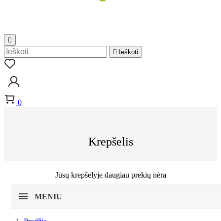


Ieškoti
0
Krepšelis
Jūsų krepšelyje daugiau prekių nėra
MENIU