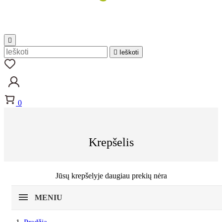


Ieškoti
0
Krepšelis
Jūsų krepšelyje daugiau prekių nėra
MENIU