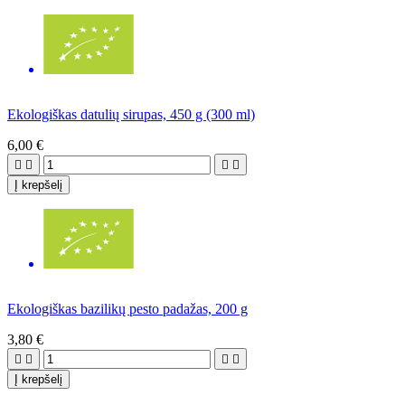
Ekologiškas datulių sirupas, 450 g (300 ml)
6,00 €




Į krepšelį
Ekologiškas bazilikų pesto padažas, 200 g
3,80 €




Į krepšelį