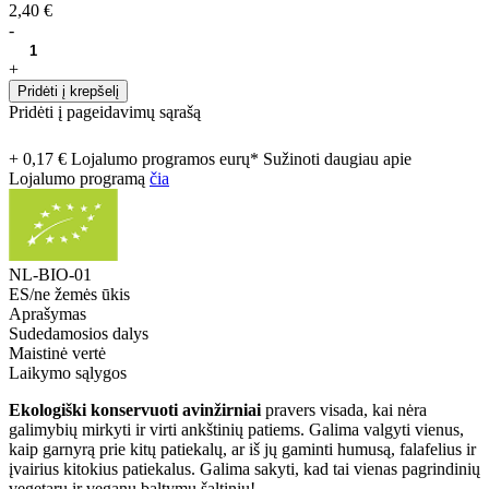
2,40 €
-
+
Pridėti į krepšelį
Pridėti į pageidavimų sąrašą
+ 0,17 € Lojalumo programos eurų* Sužinoti daugiau apie
Lojalumo programą
čia
NL-BIO-01
ES/ne žemės ūkis
Aprašymas
Sudedamosios dalys
Maistinė vertė
Laikymo sąlygos
Ekologiški konservuoti avinžirniai
pravers visada, kai nėra
galimybių mirkyti ir virti ankštinių patiems. Galima valgyti vienus,
kaip garnyrą prie kitų patiekalų, ar iš jų gaminti humusą, falafelius ir
įvairius kitokius patiekalus. Galima sakyti, kad tai vienas pagrindinių
vegetarų ir veganų baltymų šaltinių!