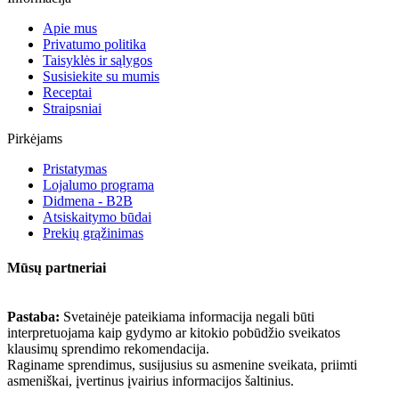
Apie mus
Privatumo politika
Taisyklės ir sąlygos
Susisiekite su mumis
Receptai
Straipsniai
Pirkėjams
Pristatymas
Lojalumo programa
Didmena - B2B
Atsiskaitymo būdai
Prekių grąžinimas
Mūsų partneriai
Pastaba:
Svetainėje pateikiama informacija negali būti
interpretuojama kaip gydymo ar kitokio pobūdžio sveikatos
klausimų sprendimo rekomendacija.
Raginame sprendimus, susijusius su asmenine sveikata, priimti
asmeniškai, įvertinus įvairius informacijos šaltinius.