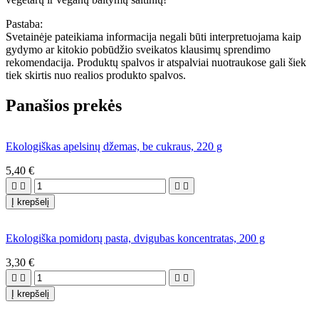
Pastaba:
Svetainėje pateikiama informacija negali būti interpretuojama kaip
gydymo ar kitokio pobūdžio sveikatos klausimų sprendimo
rekomendacija. Produktų spalvos ir atspalviai nuotraukose gali šiek
tiek skirtis nuo realios produkto spalvos.
Panašios prekės
Ekologiškas apelsinų džemas, be cukraus, 220 g
5,40 €




Į krepšelį
Ekologiška pomidorų pasta, dvigubas koncentratas, 200 g
3,30 €




Į krepšelį