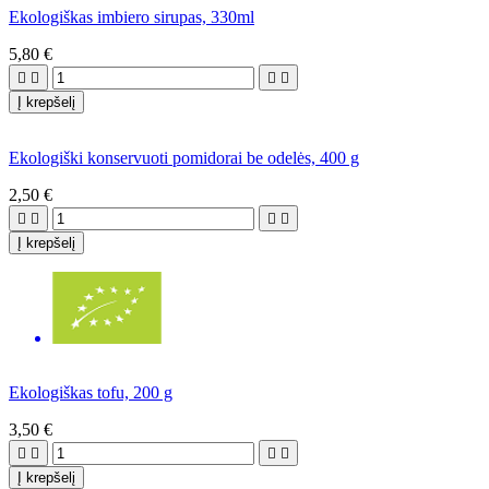
Ekologiškas imbiero sirupas, 330ml
5,80 €




Į krepšelį
Ekologiški konservuoti pomidorai be odelės, 400 g
2,50 €




Į krepšelį
Ekologiškas tofu, 200 g
3,50 €




Į krepšelį