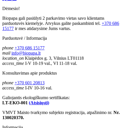
Dėmesio!
Biopapa gali pasiūlyti 2 parkavimo vietas savo klientams
parduotuvės kiemelyje. Atvykus galite paskambinti tel.
+370 686
15177
ir mes atidarysime Jums vartus.
Parduotuvė / Informacija
phone
+370 686 15177
mail
info@biopapa.lt
location_on
Klaipėdos g. 3, Vilnius LT01118
access_time
I-V 10-19 val., VI 11-18 val.
Konsultavimas apie produktus
phone
+370 601 20813
access_time
I-IV 10-16 val.
Galiojantis ekologiškumo sertifikatas:
LT-EKO-001
(Atsisiųsti)
VMVT Maisto tvarkymo subjekto registracija, atpažinimo nr.
Nr.
130020370.
Informacija