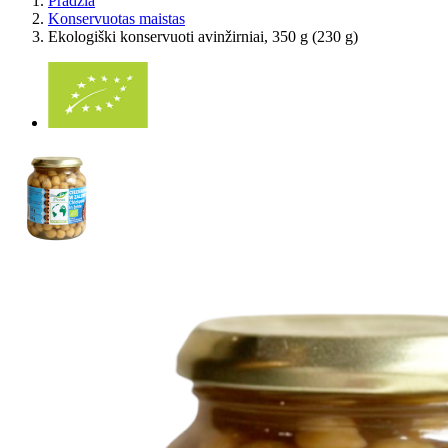
Pradžia
Konservuotas maistas
Ekologiški konservuoti avinžirniai, 350 g (230 g)