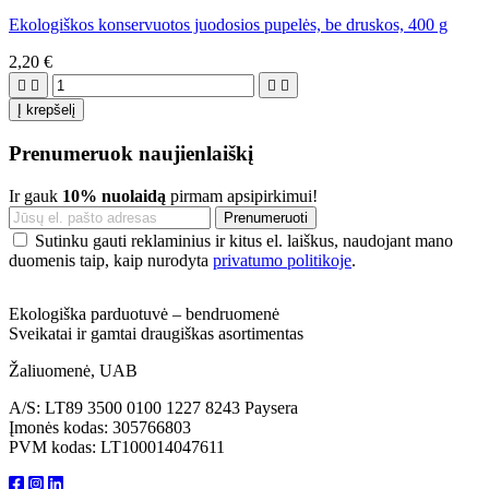
Ekologiškos konservuotos juodosios pupelės, be druskos, 400 g
2,20 €




Į krepšelį
Prenumeruok naujienlaiškį
Ir gauk
10% nuolaidą
pirmam apsipirkimui!
Sutinku gauti reklaminius ir kitus el. laiškus, naudojant mano
duomenis taip, kaip nurodyta
privatumo politikoje
.
Ekologiška parduotuvė – bendruomenė
Sveikatai ir gamtai draugiškas asortimentas
Žaliuomenė, UAB
A/S: LT89 3500 0100 1227 8243 Paysera
Įmonės kodas: 305766803
PVM kodas: LT100014047611