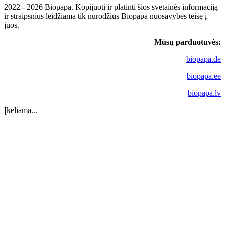
2022 - 2026 Biopapa. Kopijuoti ir platinti šios svetainės informaciją
ir straipsnius leidžiama tik nurodžius Biopapa nuosavybės teisę į
juos.
Mūsų parduotuvės:
biopapa.de
biopapa.ee
biopapa.lv
Įkeliama...