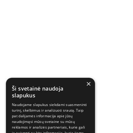
×
Ši svetainė naudoja
slapukus
Naudojame slapukus siekdami suasmeninti
turinį, skelbimus ir analizuoti srautą. Taip
pat dalijamės informacija apie jūsų
naudojimąsi mūsų svetaine su mūsų
reklamos ir analizės partneriais, kurie gali
ją sujungti su kita informacija, kurią jiems