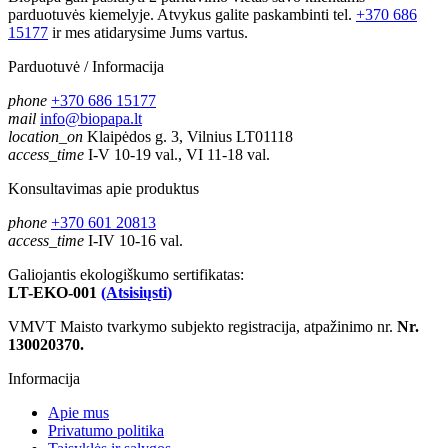
parduotuvės kiemelyje. Atvykus galite paskambinti tel.
+370 686
15177
ir mes atidarysime Jums vartus.
Parduotuvė / Informacija
phone
+370 686 15177
mail
info@biopapa.lt
location_on
Klaipėdos g. 3, Vilnius LT01118
access_time
I-V 10-19 val., VI 11-18 val.
Konsultavimas apie produktus
phone
+370 601 20813
access_time
I-IV 10-16 val.
Galiojantis ekologiškumo sertifikatas:
LT-EKO-001
(Atsisiųsti)
VMVT Maisto tvarkymo subjekto registracija, atpažinimo nr.
Nr.
130020370.
Informacija
Apie mus
Privatumo politika