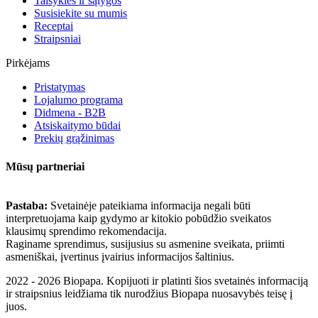
Taisyklės ir sąlygos
Susisiekite su mumis
Receptai
Straipsniai
Pirkėjams
Pristatymas
Lojalumo programa
Didmena - B2B
Atsiskaitymo būdai
Prekių grąžinimas
Mūsų partneriai
Pastaba:
Svetainėje pateikiama informacija negali būti
interpretuojama kaip gydymo ar kitokio pobūdžio sveikatos
klausimų sprendimo rekomendacija.
Raginame sprendimus, susijusius su asmenine sveikata, priimti
asmeniškai, įvertinus įvairius informacijos šaltinius.
2022 - 2026 Biopapa. Kopijuoti ir platinti šios svetainės informaciją
ir straipsnius leidžiama tik nurodžius Biopapa nuosavybės teisę į
juos.