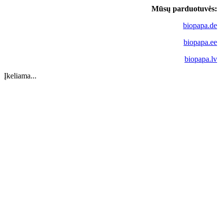
Mūsų parduotuvės:
biopapa.de
biopapa.ee
biopapa.lv
Įkeliama...