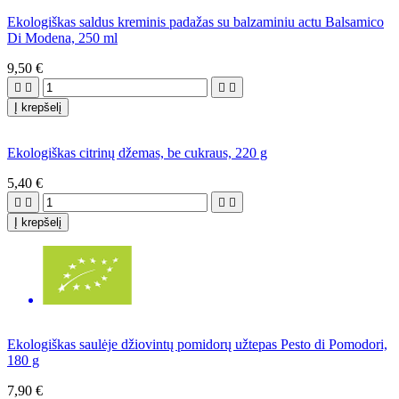
Ekologiškas saldus kreminis padažas su balzaminiu actu Balsamico
Di Modena, 250 ml
9,50 €




Į krepšelį
Ekologiškas citrinų džemas, be cukraus, 220 g
5,40 €




Į krepšelį
Ekologiškas saulėje džiovintų pomidorų užtepas Pesto di Pomodori,
180 g
7,90 €