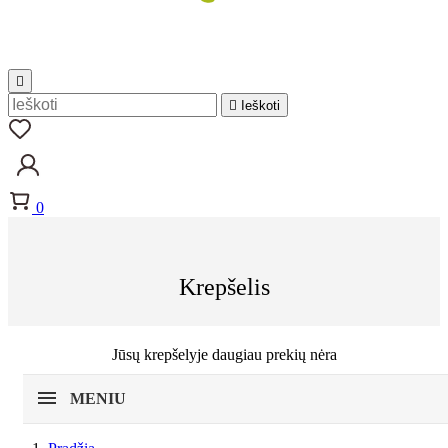


Ieškoti
0
Krepšelis
Jūsų krepšelyje daugiau prekių nėra
MENIU