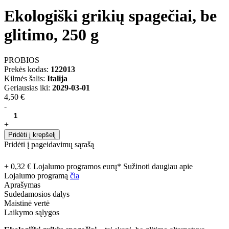
Ekologiški grikių spagečiai, be
glitimo, 250 g
PROBIOS
Prekės kodas:
122013
Kilmės šalis:
Italija
Geriausias iki:
2029-03-01
4,50 €
-
+
Pridėti į krepšelį
Pridėti į pageidavimų sąrašą
+ 0,32 € Lojalumo programos eurų* Sužinoti daugiau apie
Lojalumo programą
čia
Aprašymas
Sudedamosios dalys
Maistinė vertė
Laikymo sąlygos