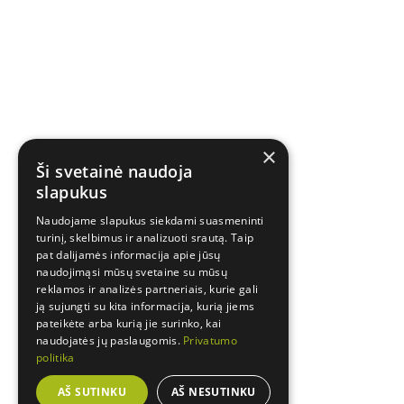
×
Ši svetainė naudoja
slapukus
Naudojame slapukus siekdami suasmeninti
turinį, skelbimus ir analizuoti srautą. Taip
pat dalijamės informacija apie jūsų
naudojimąsi mūsų svetaine su mūsų
reklamos ir analizės partneriais, kurie gali
ją sujungti su kita informacija, kurią jiems
pateikėte arba kurią jie surinko, kai
naudojatės jų paslaugomis.
Privatumo
politika
AŠ SUTINKU
AŠ NESUTINKU