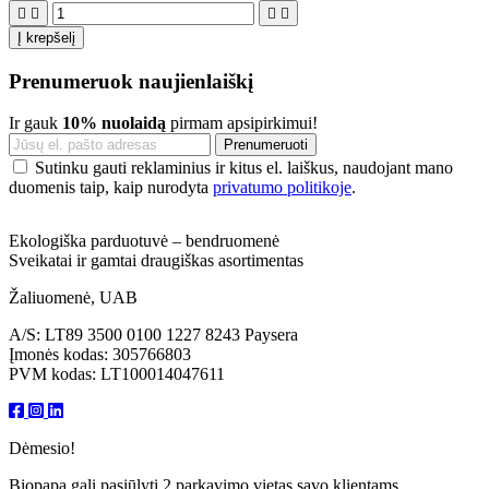




Į krepšelį
Prenumeruok naujienlaiškį
Ir gauk
10% nuolaidą
pirmam apsipirkimui!
Sutinku gauti reklaminius ir kitus el. laiškus, naudojant mano
duomenis taip, kaip nurodyta
privatumo politikoje
.
Ekologiška parduotuvė – bendruomenė
Sveikatai ir gamtai draugiškas asortimentas
Žaliuomenė, UAB
A/S: LT89 3500 0100 1227 8243 Paysera
Įmonės kodas: 305766803
PVM kodas: LT100014047611
Dėmesio!
Biopapa gali pasiūlyti 2 parkavimo vietas savo klientams