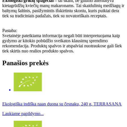
Ekologiški grikių spagečiai
– tai skani, be glitimo alternatyva
kietagrūdžių kviečių manų makaronams. Tai skaidulinių medžiagų ir
baltymų šaltinis, pasižymintis išskirtiniu skoniu, kuris puikiai dera
tiek su tradiciniais padažais, tiek su novatoriškais receptais.
Pastaba:
Svetainėje pateikiama informacija negali būti interpretuojama kaip
gydymo ar kitokio pobūdžio sveikatos klausimų sprendimo
rekomendacija. Produktų spalvos ir atspalviai nuotraukose gali šiek
tiek skirtis nuo realios produkto spalvos.
Panašios prekės
Ekologiška indiška naan duona su česnaku, 240 g, TERRASANA
Laukiame papildymo...