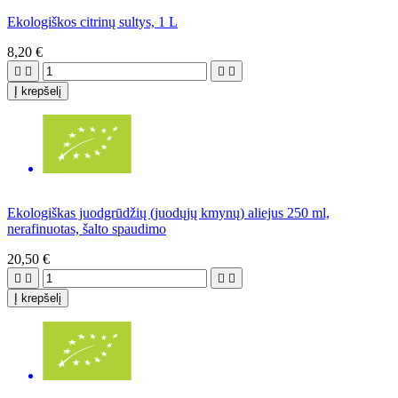
Ekologiškos citrinų sultys, 1 L
8,20 €




Į krepšelį
Ekologiškas juodgrūdžių (juodųjų kmynų) aliejus 250 ml,
nerafinuotas, šalto spaudimo
20,50 €




Į krepšelį