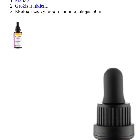
Pradžia
Grožis ir higiena
Ekologiškas vynuogių kauliukų aliejus 50 ml