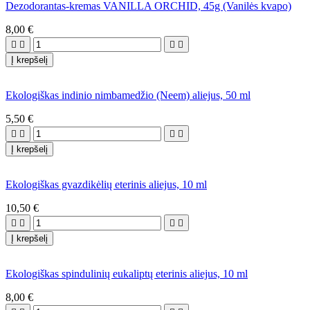
Dezodorantas-kremas VANILLA ORCHID, 45g (Vanilės kvapo)
8,00 €




Į krepšelį
Ekologiškas indinio nimbamedžio (Neem) aliejus, 50 ml
5,50 €




Į krepšelį
Ekologiškas gvazdikėlių eterinis aliejus, 10 ml
10,50 €




Į krepšelį
Ekologiškas spindulinių eukaliptų eterinis aliejus, 10 ml
8,00 €