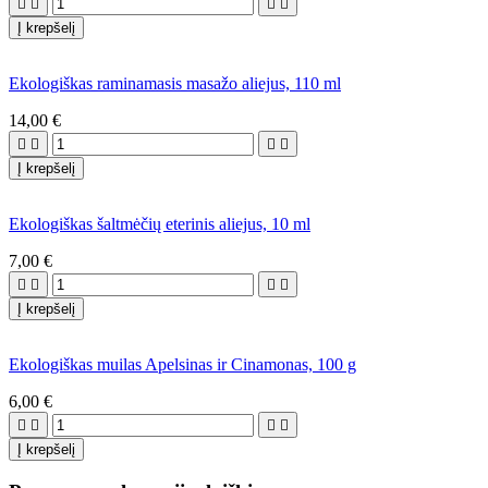




Į krepšelį
Ekologiškas raminamasis masažo aliejus, 110 ml
14,00 €




Į krepšelį
Ekologiškas šaltmėčių eterinis aliejus, 10 ml
7,00 €




Į krepšelį
Ekologiškas muilas Apelsinas ir Cinamonas, 100 g
6,00 €




Į krepšelį