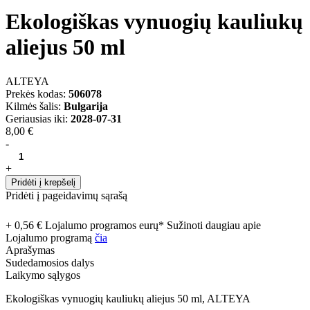
Ekologiškas vynuogių kauliukų
aliejus 50 ml
ALTEYA
Prekės kodas:
506078
Kilmės šalis:
Bulgarija
Geriausias iki:
2028-07-31
8,00 €
-
+
Pridėti į krepšelį
Pridėti į pageidavimų sąrašą
+ 0,56 € Lojalumo programos eurų* Sužinoti daugiau apie
Lojalumo programą
čia
Aprašymas
Sudedamosios dalys
Laikymo sąlygos
Ekologiškas vynuogių kauliukų aliejus 50 ml, ALTEYA