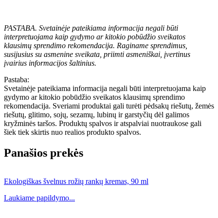
PASTABA. Svetainėje pateikiama informacija negali būti
interpretuojama kaip gydymo ar kitokio pobūdžio sveikatos
klausimų sprendimo rekomendacija. Raginame sprendimus,
susijusius su asmenine sveikata, priimti asmeniškai, įvertinus
įvairius informacijos šaltinius.
Pastaba:
Svetainėje pateikiama informacija negali būti interpretuojama kaip
gydymo ar kitokio pobūdžio sveikatos klausimų sprendimo
rekomendacija. Sveriami produktai gali turėti pėdsakų riešutų, žemės
riešutų, glitimo, sojų, sezamų, lubinų ir garstyčių dėl galimos
kryžminės taršos. Produktų spalvos ir atspalviai nuotraukose gali
šiek tiek skirtis nuo realios produkto spalvos.
Panašios prekės
Ekologiškas švelnus rožių rankų kremas, 90 ml
Laukiame papildymo...