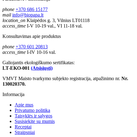
phone
+370 686 15177
mail
info@biopapa.lt
location_on
Klaipėdos g. 3, Vilnius LT01118
access_time
I-V 10-19 val., VI 11-18 val.
Konsultavimas apie produktus
phone
+370 601 20813
access_time
I-IV 10-16 val.
Galiojantis ekologiškumo sertifikatas:
LT-EKO-001
(Atsisiųsti)
VMVT Maisto tvarkymo subjekto registracija, atpažinimo nr.
Nr.
130020370.
Informacija
Apie mus
Privatumo politika
Taisyklės ir sąlygos
Susisiekite su mumis
Receptai
Straipsniai