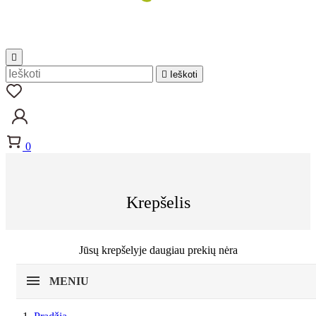


Ieškoti
0
Krepšelis
Jūsų krepšelyje daugiau prekių nėra
MENIU