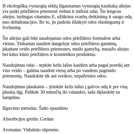
Iš ekologiškų vynuogių sėklų išgaunamas vynuogių kauliukų aliejus
yra puiki priežiūros priemonė riebiai ir mišriai odai. Šis lengvas
aliejus, turtingas vitaminu E, užtikrina svarbų drėkinimą ir saugo odą
nuo dehidratacijos. Be to, jis padeda išlaikyti odos elastingumą ir
švelnumą.
Šis aliejus gali būti naudojamas odos priežiūros formulėse arba
vienas. Tinkamas naudoti daugelyje odos priežiūros gaminių,
įskaitant veido priežiūros priemones, muilo gamybą, masažo aliejus
bei kitus kūno priežiūros ir kosmetikos produktus.
Naudojimas odai – tepkite kelis lašus kasdien arba pagal poreikį ant
viso veido – galima naudoti vieną arba po vandens pagrindo
priemonių. Naudokite tik ant sveikos, nepažeistos odos.
Naudojimas plaukams – įtrinkite kelis lašus į galvos odą ir per visą
plaukų ilgį. Palikite 30 minučių iki valandos, tada išplaukite su
šampūnu.
Išgavimo metodas: Šalto spaudimo
Absorbcijos greitis: Greitas
Aromatas: Vidutinio stiprumo.