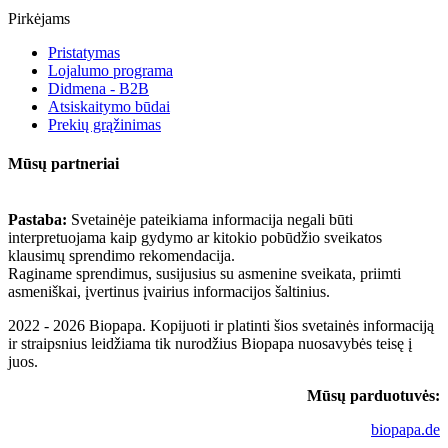
Pirkėjams
Pristatymas
Lojalumo programa
Didmena - B2B
Atsiskaitymo būdai
Prekių grąžinimas
Mūsų partneriai
Pastaba:
Svetainėje pateikiama informacija negali būti
interpretuojama kaip gydymo ar kitokio pobūdžio sveikatos
klausimų sprendimo rekomendacija.
Raginame sprendimus, susijusius su asmenine sveikata, priimti
asmeniškai, įvertinus įvairius informacijos šaltinius.
2022 - 2026 Biopapa. Kopijuoti ir platinti šios svetainės informaciją
ir straipsnius leidžiama tik nurodžius Biopapa nuosavybės teisę į
juos.
Mūsų parduotuvės:
biopapa.de