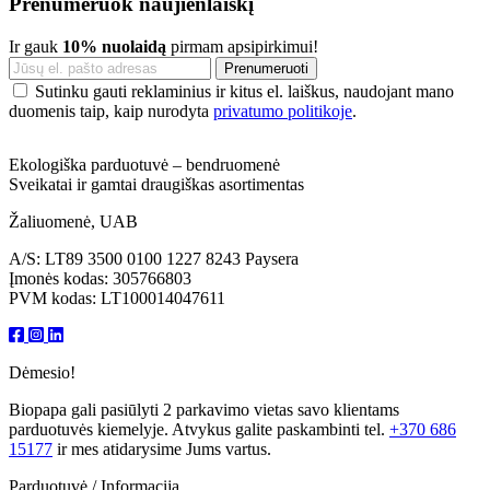
Prenumeruok naujienlaiškį
Ir gauk
10% nuolaidą
pirmam apsipirkimui!
Sutinku gauti reklaminius ir kitus el. laiškus, naudojant mano
duomenis taip, kaip nurodyta
privatumo politikoje
.
Ekologiška parduotuvė – bendruomenė
Sveikatai ir gamtai draugiškas asortimentas
Žaliuomenė, UAB
A/S: LT89 3500 0100 1227 8243 Paysera
Įmonės kodas: 305766803
PVM kodas: LT100014047611
Dėmesio!
Biopapa gali pasiūlyti 2 parkavimo vietas savo klientams
parduotuvės kiemelyje. Atvykus galite paskambinti tel.
+370 686
15177
ir mes atidarysime Jums vartus.
Parduotuvė / Informacija