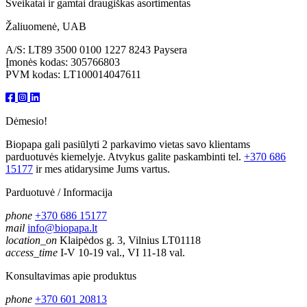
Sveikatai ir gamtai draugiškas asortimentas
Žaliuomenė, UAB
A/S: LT89 3500 0100 1227 8243 Paysera
Įmonės kodas: 305766803
PVM kodas: LT100014047611
Dėmesio!
Biopapa gali pasiūlyti 2 parkavimo vietas savo klientams
parduotuvės kiemelyje. Atvykus galite paskambinti tel.
+370 686
15177
ir mes atidarysime Jums vartus.
Parduotuvė / Informacija
phone
+370 686 15177
mail
info@biopapa.lt
location_on
Klaipėdos g. 3, Vilnius LT01118
access_time
I-V 10-19 val., VI 11-18 val.
Konsultavimas apie produktus
phone
+370 601 20813