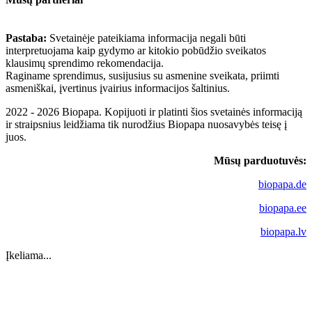
Pastaba:
Svetainėje pateikiama informacija negali būti
interpretuojama kaip gydymo ar kitokio pobūdžio sveikatos
klausimų sprendimo rekomendacija.
Raginame sprendimus, susijusius su asmenine sveikata, priimti
asmeniškai, įvertinus įvairius informacijos šaltinius.
2022 - 2026 Biopapa. Kopijuoti ir platinti šios svetainės informaciją
ir straipsnius leidžiama tik nurodžius Biopapa nuosavybės teisę į
juos.
Mūsų parduotuvės:
biopapa.de
biopapa.ee
biopapa.lv
Įkeliama...