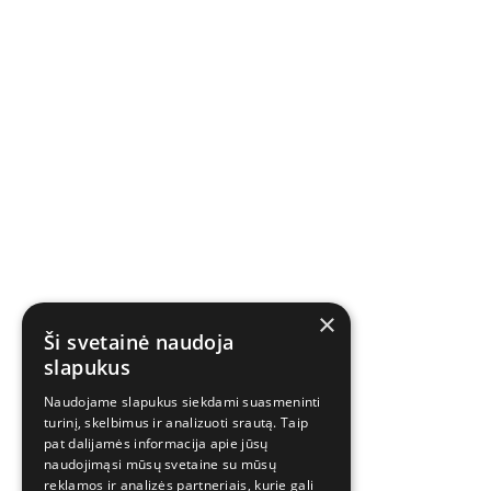
×
Ši svetainė naudoja
slapukus
Naudojame slapukus siekdami suasmeninti
turinį, skelbimus ir analizuoti srautą. Taip
pat dalijamės informacija apie jūsų
naudojimąsi mūsų svetaine su mūsų
reklamos ir analizės partneriais, kurie gali