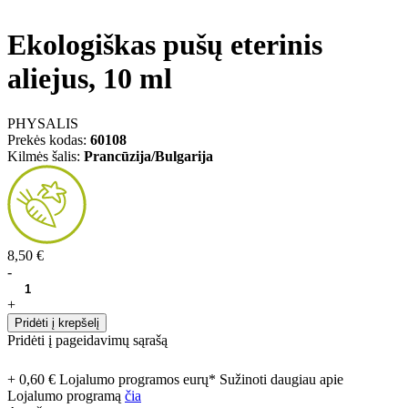
Ekologiškas pušų eterinis
aliejus, 10 ml
PHYSALIS
Prekės kodas:
60108
Kilmės šalis:
Prancūzija/Bulgarija
8,50 €
-
+
Pridėti į krepšelį
Pridėti į pageidavimų sąrašą
+ 0,60 € Lojalumo programos eurų* Sužinoti daugiau apie
Lojalumo programą
čia