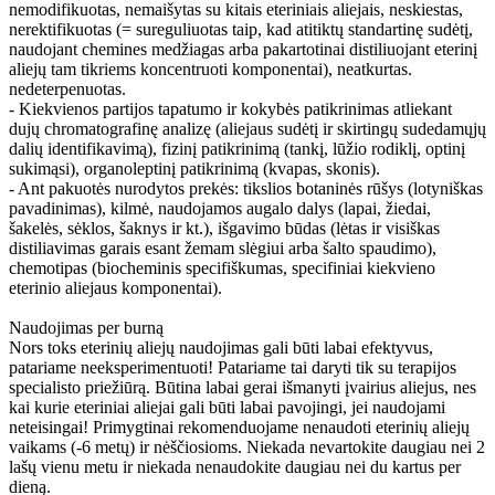
nemodifikuotas, nemaišytas su kitais eteriniais aliejais, neskiestas,
nerektifikuotas (= sureguliuotas taip, kad atitiktų standartinę sudėtį,
naudojant chemines medžiagas arba pakartotinai distiliuojant eterinį
aliejų tam tikriems koncentruoti komponentai), neatkurtas.
nedeterpenuotas.
- Kiekvienos partijos tapatumo ir kokybės patikrinimas atliekant
dujų chromatografinę analizę (aliejaus sudėtį ir skirtingų sudedamųjų
dalių identifikavimą), fizinį patikrinimą (tankį, lūžio rodiklį, optinį
sukimąsi), organoleptinį patikrinimą (kvapas, skonis).
- Ant pakuotės nurodytos prekės: tikslios botaninės rūšys (lotyniškas
pavadinimas), kilmė, naudojamos augalo dalys (lapai, žiedai,
šakelės, sėklos, šaknys ir kt.), išgavimo būdas (lėtas ir visiškas
distiliavimas garais esant žemam slėgiui arba šalto spaudimo),
chemotipas (biocheminis specifiškumas, specifiniai kiekvieno
eterinio aliejaus komponentai).
Naudojimas per burną
Nors toks eterinių aliejų naudojimas gali būti labai efektyvus,
patariame neeksperimentuoti! Patariame tai daryti tik su terapijos
specialisto priežiūrą. Būtina labai gerai išmanyti įvairius aliejus, nes
kai kurie eteriniai aliejai gali būti labai pavojingi, jei naudojami
neteisingai! Primygtinai rekomenduojame nenaudoti eterinių aliejų
vaikams (-6 metų) ir nėščiosioms. Niekada nevartokite daugiau nei 2
lašų vienu metu ir niekada nenaudokite daugiau nei du kartus per
dieną.