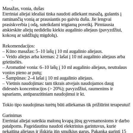
Masažas, vonia, dušas
Eteriniai aliejai idealiai tinka naudoti atliekant masažą, gulantis į
raminančią vonią ar prausiantis po gaiviu dušu. Jie lengvai
prasiskverbia į odą, suteikdami teigiamą poveikį. Pirmiausia
atskieskite aliejų nedideliu kiekiu augalinio aliejaus (pavyzdžiui,
kokosų ar saldžiųjų migdolų).
Rekomendacijos:
– Kūno masažas: 5–10 lašų į 10 ml augalinio aliejaus.
– Veido aliejus arba kremas: 2 lašai į 10 ml augalinio aliejaus arba
grietinėlės.
– Aromatinė vonia: 6–10 lašų į 10 ml augalinio aliejaus, neutralaus
vonios pieno ar putų;
– Šampūnas: 2–4 lašai į 10 ml augalinio aliejaus.
– Vietinis naudojimas: tam tikrais atvejais naudojamos daug
didesnės koncentracijos (> 20%); pavyzdžiui, raumenims ir
sąnariams, antiparazitiniam naudojimui ir kt.
Tokio tipo naudojimas turėtų būti atliekamas tik prižiūrint terapeutui!
Garinimas
Eteriniai aliejai suteikia malonų kvapą jūsų gyvenamosioms ir darbo
patalpoms. Pageidautina naudoti elektrinius garintuvus, kurie
nekaitina aliejaus ir išskiria itin smulkius garus. Pakanka garinti 15