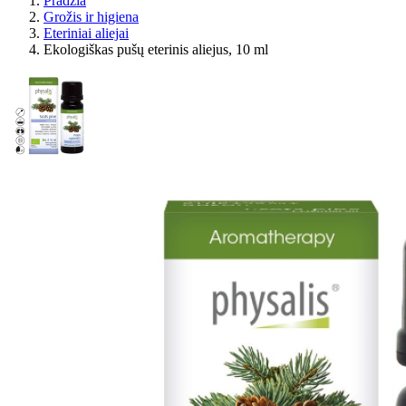
Pradžia
Grožis ir higiena
Eteriniai aliejai
Ekologiškas pušų eterinis aliejus, 10 ml