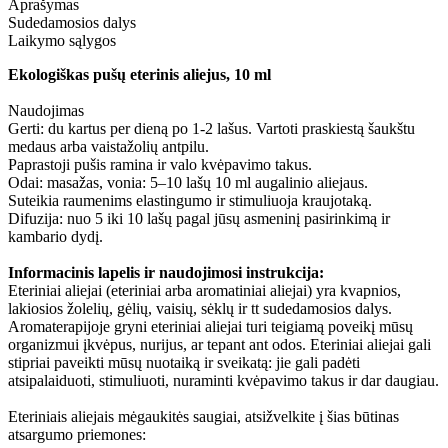
Aprašymas
Sudedamosios dalys
Laikymo sąlygos
Ekologiškas pušų eterinis aliejus, 10 ml
Naudojimas
Gerti: du kartus per dieną po 1-2 lašus. Vartoti praskiestą šaukštu
medaus arba vaistažolių antpilu.
Paprastoji pušis ramina ir valo kvėpavimo takus.
Odai: masažas, vonia: 5–10 lašų 10 ml augalinio aliejaus.
Suteikia raumenims elastingumo ir stimuliuoja kraujotaką.
Difuzija: nuo 5 iki 10 lašų pagal jūsų asmeninį pasirinkimą ir
kambario dydį.
Informacinis lapelis ir naudojimosi instrukcija:
Eteriniai aliejai (eteriniai arba aromatiniai aliejai) yra kvapnios,
lakiosios žolelių, gėlių, vaisių, sėklų ir tt sudedamosios dalys.
Aromaterapijoje gryni eteriniai aliejai turi teigiamą poveikį mūsų
organizmui įkvėpus, nurijus, ar tepant ant odos. Eteriniai aliejai gali
stipriai paveikti mūsų nuotaiką ir sveikatą: jie gali padėti
atsipalaiduoti, stimuliuoti, nuraminti kvėpavimo takus ir dar daugiau.
Eteriniais aliejais mėgaukitės saugiai, atsižvelkite į šias būtinas
atsargumo priemones: