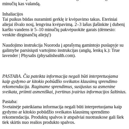
minučių kas valandą.
Inhaliacijos
Tai puikus būdas nuraminti gerklę ir kvėpavimo takus. Eteriniai
aliejai išvalo nosį, lengvina kvėpavimą. 2–3 lašus įlašinkite į dubenį
karšto vandens ir 5–10 minučių pakvėpuokite garais (dėmesio:
venkite dirginančių aliejų!)
Naudojimo instrukcija Nuoroda į aprašymą gamintojo puslapyje su
galimybe parsisiųsti vartojimo instrukcijas (anglų, lenkų k.): True
lavender | Physalis (physalishealth.com).
PASTABA. Čia pateikta informacija negali būti interpretuojama
kaip gydymo ar kitokio pobūdžio sveikatos klausimų sprendimo
rekomendacija.
Raginame sprendimus, susijusius su asmenine
sveikata, priimti asmeniškai, įvertinus įvairius informacijos šaltinius.
Pastaba:
Svetainėje pateikiama informacija negali būti interpretuojama kaip
gydymo ar kitokio pobūdžio sveikatos klausimų sprendimo
rekomendacija. Produktų spalvos ir atspalviai nuotraukose gali šiek
tiek skirtis nuo realios produkto spalvos.