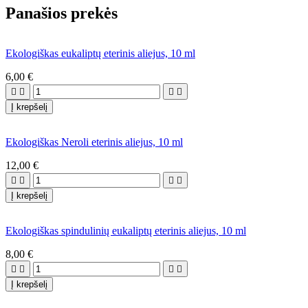
Panašios prekės
Ekologiškas eukaliptų eterinis aliejus, 10 ml
6,00 €




Į krepšelį
Ekologiškas Neroli eterinis aliejus, 10 ml
12,00 €




Į krepšelį
Ekologiškas spindulinių eukaliptų eterinis aliejus, 10 ml
8,00 €




Į krepšelį