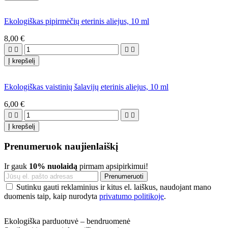
Ekologiškas pipirmėčių eterinis aliejus, 10 ml
8,00 €




Į krepšelį
Ekologiškas vaistinių šalavijų eterinis aliejus, 10 ml
6,00 €




Į krepšelį
Prenumeruok naujienlaiškį
Ir gauk
10% nuolaidą
pirmam apsipirkimui!
Sutinku gauti reklaminius ir kitus el. laiškus, naudojant mano
duomenis taip, kaip nurodyta
privatumo politikoje
.
Ekologiška parduotuvė – bendruomenė