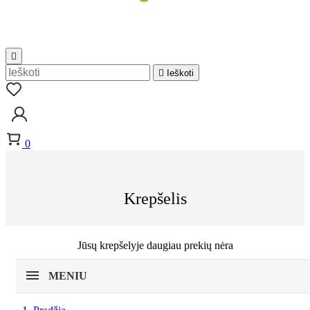


Ieškoti
0
Krepšelis
Jūsų krepšelyje daugiau prekių nėra
MENIU