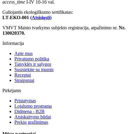
access_time
I-IV 10-16 val.
Galiojantis ekologiškumo sertifikatas:
LT-EKO-001
(Atsisiųsti)
VMVT Maisto tvarkymo subjekto registracija, atpažinimo nr.
Nr.
130020370.
Informacija
Apie mus
Privatumo politika
Taisyklės ir sąlygos
Susisiekite su mumis
Receptai
Straipsniai
Pirkėjams
Pristatymas
Lojalumo programa
Didmena - B2B
Atsiskaitymo būdai
Prekių grąžinimas
Mūsų partneriai