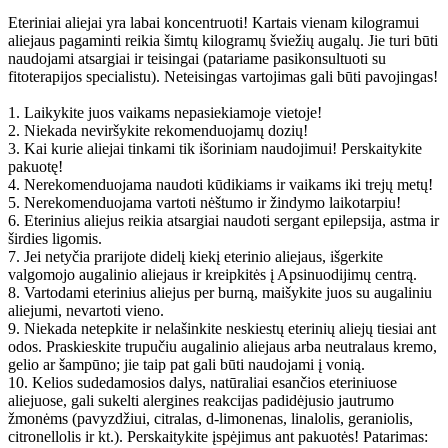
Eteriniai aliejai yra labai koncentruoti! Kartais vienam kilogramui
aliejaus pagaminti reikia šimtų kilogramų šviežių augalų. Jie turi būti
naudojami atsargiai ir teisingai (patariame pasikonsultuoti su
fitoterapijos specialistu). Neteisingas vartojimas gali būti pavojingas!
1. Laikykite juos vaikams nepasiekiamoje vietoje!
2. Niekada neviršykite rekomenduojamų dozių!
3. Kai kurie aliejai tinkami tik išoriniam naudojimui! Perskaitykite
pakuotę!
4. Nerekomenduojama naudoti kūdikiams ir vaikams iki trejų metų!
5. Nerekomenduojama vartoti nėštumo ir žindymo laikotarpiu!
6. Eterinius aliejus reikia atsargiai naudoti sergant epilepsija, astma ir
širdies ligomis.
7. Jei netyčia prarijote didelį kiekį eterinio aliejaus, išgerkite
valgomojo augalinio aliejaus ir kreipkitės į Apsinuodijimų centrą.
8. Vartodami eterinius aliejus per burną, maišykite juos su augaliniu
aliejumi, nevartoti vieno.
9. Niekada netepkite ir nelašinkite neskiestų eterinių aliejų tiesiai ant
odos. Praskieskite trupučiu augalinio aliejaus arba neutralaus kremo,
gelio ar šampūno; jie taip pat gali būti naudojami į vonią.
10. Kelios sudedamosios dalys, natūraliai esančios eteriniuose
aliejuose, gali sukelti alergines reakcijas padidėjusio jautrumo
žmonėms (pavyzdžiui, citralas, d-limonenas, linalolis, geraniolis,
citronellolis ir kt.). Perskaitykite įspėjimus ant pakuotės! Patarimas: