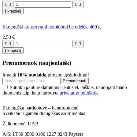




Į krepšelį
Ekologiški konservuoti pomidorai be odelės, 400 g
2,50 €




Į krepšelį
Prenumeruok naujienlaiškį
Ir gauk
10% nuolaidą
pirmam apsipirkimui!
Sutinku gauti reklaminius ir kitus el. laiškus, naudojant mano
duomenis taip, kaip nurodyta
privatumo politikoje
.
Ekologiška parduotuvė – bendruomenė
Sveikatai ir gamtai draugiškas asortimentas
Žaliuomenė, UAB
A/S: LT89 3500 0100 1227 8243 Paysera