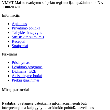
VMVT Maisto tvarkymo subjekto registracija, atpažinimo nr.
Nr.
130020370.
Informacija
Apie mus
Privatumo politika
Taisyklės ir sąlygos
Susisiekite su mumis
Receptai
Straipsniai
Pirkėjams
Pristatymas
Lojalumo programa
Didmena - B2B
Atsiskaitymo būdai
Prekių grąžinimas
Mūsų partneriai
Pastaba:
Svetainėje pateikiama informacija negali būti
interpretuojama kaip gydymo ar kitokio pobūdžio sveikatos