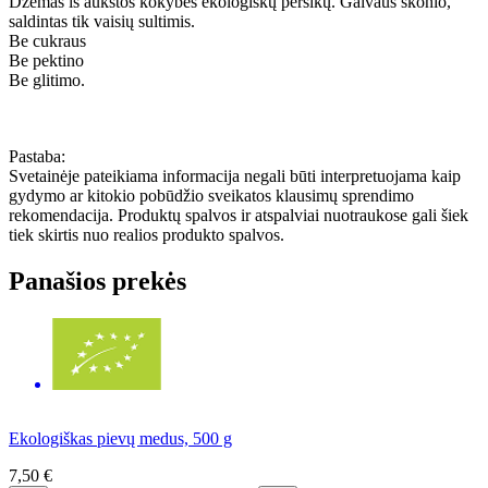
Džemas iš aukštos kokybės ekologiškų persikų. Gaivaus skonio,
saldintas tik vaisių sultimis.
Be cukraus
Be pektino
Be glitimo.
Pastaba:
Svetainėje pateikiama informacija negali būti interpretuojama kaip
gydymo ar kitokio pobūdžio sveikatos klausimų sprendimo
rekomendacija. Produktų spalvos ir atspalviai nuotraukose gali šiek
tiek skirtis nuo realios produkto spalvos.
Panašios prekės
Ekologiškas pievų medus, 500 g
7,50 €