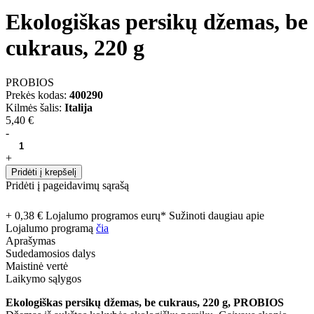
Ekologiškas persikų džemas, be
cukraus, 220 g
PROBIOS
Prekės kodas:
400290
Kilmės šalis:
Italija
5,40 €
-
+
Pridėti į krepšelį
Pridėti į pageidavimų sąrašą
+ 0,38 € Lojalumo programos eurų* Sužinoti daugiau apie
Lojalumo programą
čia
Aprašymas
Sudedamosios dalys
Maistinė vertė
Laikymo sąlygos
Ekologiškas persikų džemas, be cukraus, 220 g, PROBIOS