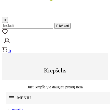


Ieškoti
0
Krepšelis
Jūsų krepšelyje daugiau prekių nėra
MENIU