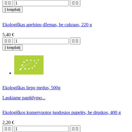




Į krepšelį
Ekologiškas apelsinų džemas, be cukraus, 220 g
5,40 €




Į krepšelį
Ekologiškas liepų medus, 500g
Laukiame papildymo...
Ekologiškos konservuotos juodosios pupelės, be druskos, 400 g
2,20 €



