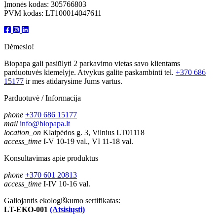
Įmonės kodas: 305766803
PVM kodas: LT100014047611
Dėmesio!
Biopapa gali pasiūlyti 2 parkavimo vietas savo klientams
parduotuvės kiemelyje. Atvykus galite paskambinti tel.
+370 686
15177
ir mes atidarysime Jums vartus.
Parduotuvė / Informacija
phone
+370 686 15177
mail
info@biopapa.lt
location_on
Klaipėdos g. 3, Vilnius LT01118
access_time
I-V 10-19 val., VI 11-18 val.
Konsultavimas apie produktus
phone
+370 601 20813
access_time
I-IV 10-16 val.
Galiojantis ekologiškumo sertifikatas:
LT-EKO-001
(Atsisiųsti)