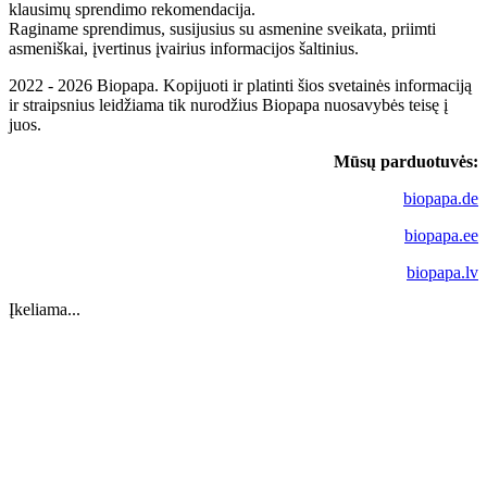
klausimų sprendimo rekomendacija.
Raginame sprendimus, susijusius su asmenine sveikata, priimti
asmeniškai, įvertinus įvairius informacijos šaltinius.
2022 - 2026 Biopapa. Kopijuoti ir platinti šios svetainės informaciją
ir straipsnius leidžiama tik nurodžius Biopapa nuosavybės teisę į
juos.
Mūsų parduotuvės:
biopapa.de
biopapa.ee
biopapa.lv
Įkeliama...