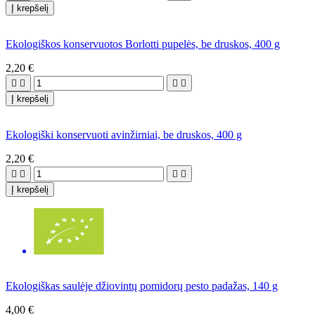
Į krepšelį
Ekologiškos konservuotos Borlotti pupelės, be druskos, 400 g
2,20 €




Į krepšelį
Ekologiški konservuoti avinžirniai, be druskos, 400 g
2,20 €




Į krepšelį
Ekologiškas saulėje džiovintų pomidorų pesto padažas, 140 g
4,00 €