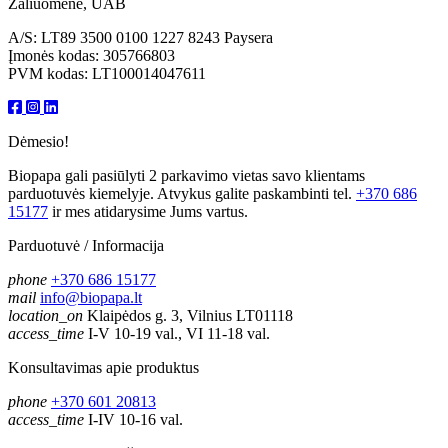
Žaliuomenė, UAB
A/S: LT89 3500 0100 1227 8243 Paysera
Įmonės kodas: 305766803
PVM kodas: LT100014047611
Dėmesio!
Biopapa gali pasiūlyti 2 parkavimo vietas savo klientams
parduotuvės kiemelyje. Atvykus galite paskambinti tel.
+370 686
15177
ir mes atidarysime Jums vartus.
Parduotuvė / Informacija
phone
+370 686 15177
mail
info@biopapa.lt
location_on
Klaipėdos g. 3, Vilnius LT01118
access_time
I-V 10-19 val., VI 11-18 val.
Konsultavimas apie produktus
phone
+370 601 20813
access_time
I-IV 10-16 val.