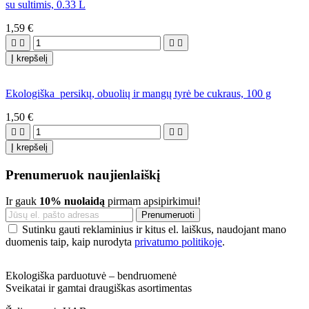
su sultimis, 0.33 L
1,59 €




Į krepšelį
Ekologiška persikų, obuolių ir mangų tyrė be cukraus, 100 g
1,50 €




Į krepšelį
Prenumeruok naujienlaiškį
Ir gauk
10% nuolaidą
pirmam apsipirkimui!
Sutinku gauti reklaminius ir kitus el. laiškus, naudojant mano
duomenis taip, kaip nurodyta
privatumo politikoje
.
Ekologiška parduotuvė – bendruomenė
Sveikatai ir gamtai draugiškas asortimentas