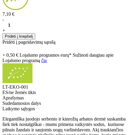
7,10 €
-
+
Pridėti į krepšelį
Pridėti į pageidavimų sąrašą
+ 0,50 € Lojalumo programos eurų* Sužinoti daugiau apie
Lojalumo programą
čia
LT-EKO-001
ES/ne žemės ūkis
Aprašymas
Sudedamosios dalys
Laikymo sąlygos
Elegantiška juodojo serbento ir kinrožių arbatos dermė suskamba
šiek tiek nostalgiškai - mums primena vaikystės sodus, kuriuose
pilnais žandais ir saujomis uogų varlinėdavom. Akį traukiančios