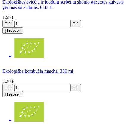
Ekologiškas aviečių ir juodųjų serbentų skonio gazuotas gaivusis
gėrimas su sultimis, 0.33 L
1,59 €




Į krepšelį
Ekologiška kombučia matcha, 330 ml
2,20 €




Į krepšelį