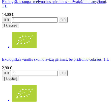
Ekologiškas raugas mėlynosios spirulinos su žvaigždiniu anyžiumi,
1 L
14,00 €




Į krepšelį
Ekologiškas vanilės skonio avižų gėrimas, be pridėtinio cukraus, 1 L
2,90 €




Į krepšelį