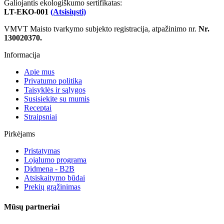
Galiojantis ekologiškumo sertifikatas:
LT-EKO-001
(Atsisiųsti)
VMVT Maisto tvarkymo subjekto registracija, atpažinimo nr.
Nr.
130020370.
Informacija
Apie mus
Privatumo politika
Taisyklės ir sąlygos
Susisiekite su mumis
Receptai
Straipsniai
Pirkėjams
Pristatymas
Lojalumo programa
Didmena - B2B
Atsiskaitymo būdai
Prekių grąžinimas
Mūsų partneriai