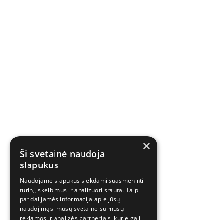
×
Ši svetainė naudoja
slapukus
Naudojame slapukus siekdami suasmeninti
turinį, skelbimus ir analizuoti srautą. Taip
pat dalijamės informacija apie jūsų
naudojimąsi mūsų svetaine su mūsų
reklamos ir analizės partneriais, kurie gali