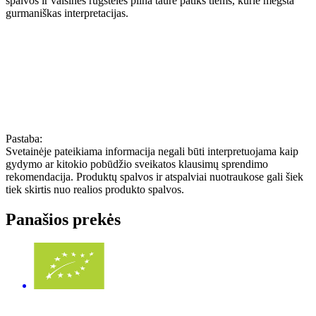
spalvos ir vaisinės rūgštelės pilna taurė patiks tiems, kurie mėgsta
gurmaniškas interpretacijas.
Pastaba:
Svetainėje pateikiama informacija negali būti interpretuojama kaip
gydymo ar kitokio pobūdžio sveikatos klausimų sprendimo
rekomendacija. Produktų spalvos ir atspalviai nuotraukose gali šiek
tiek skirtis nuo realios produkto spalvos.
Panašios prekės