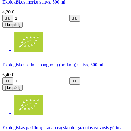
Ekologiškos morkų sultys, 500 ml
4,20 €




Į krepšelį
Ekologiškos kalnų spanguolių (bruknių) sultys, 500 ml
6,40 €




Į krepšelį
Ekologiškas pasiflorų ir ananasų skonio gazuotas gaivusis gėrimas