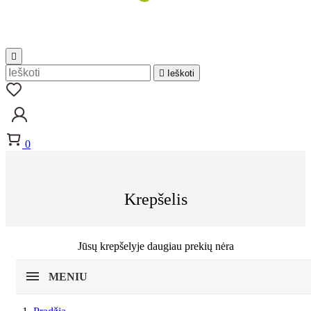


Ieškoti
0
Krepšelis
Jūsų krepšelyje daugiau prekių nėra
MENIU