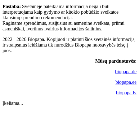
Pastaba:
Svetainėje pateikiama informacija negali būti
interpretuojama kaip gydymo ar kitokio pobūdžio sveikatos
klausimų sprendimo rekomendacija.
Raginame sprendimus, susijusius su asmenine sveikata, priimti
asmeniškai, įvertinus įvairius informacijos šaltinius.
2022 - 2026 Biopapa. Kopijuoti ir platinti šios svetainės informaciją
ir straipsnius leidžiama tik nurodžius Biopapa nuosavybės teisę į
juos.
Mūsų parduotuvės:
biopapa.de
biopapa.ee
biopapa.lv
Įkeliama...