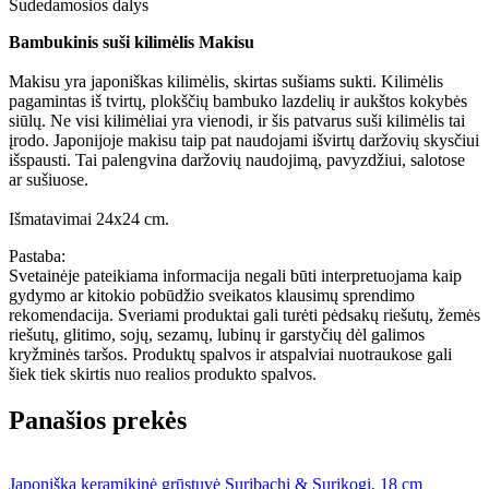
Sudedamosios dalys
Bambukinis suši kilimėlis Makisu
Makisu yra japoniškas kilimėlis, skirtas sušiams sukti. Kilimėlis
pagamintas iš tvirtų, plokščių bambuko lazdelių ir aukštos kokybės
siūlų. Ne visi kilimėliai yra vienodi, ir šis patvarus suši kilimėlis tai
įrodo. Japonijoje makisu taip pat naudojami išvirtų daržovių skysčiui
išspausti. Tai palengvina daržovių naudojimą, pavyzdžiui, salotose
ar sušiuose.
Išmatavimai 24x24 cm.
Pastaba:
Svetainėje pateikiama informacija negali būti interpretuojama kaip
gydymo ar kitokio pobūdžio sveikatos klausimų sprendimo
rekomendacija. Sveriami produktai gali turėti pėdsakų riešutų, žemės
riešutų, glitimo, sojų, sezamų, lubinų ir garstyčių dėl galimos
kryžminės taršos. Produktų spalvos ir atspalviai nuotraukose gali
šiek tiek skirtis nuo realios produkto spalvos.
Panašios prekės
Japoniška keramikinė grūstuvė Suribachi & Surikogi, 18 cm