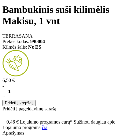
Bambukinis suši kilimėlis
Makisu, 1 vnt
TERRASANA
Prekės kodas:
990004
Kilmės šalis:
Ne ES
6,50 €
-
+
Pridėti į krepšelį
Pridėti į pageidavimų sąrašą
+ 0,46 € Lojalumo programos eurų* Sužinoti daugiau apie
Lojalumo programą
čia
Aprašymas