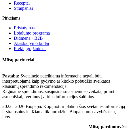
Receptai
Straipsniai
Pirkėjams
Pristatymas
Lojalumo programa
Didmena - B2B
Atsiskaitymo būdai
Prekių grąžinimas
Mūsų partneriai
Pastaba:
Svetainėje pateikiama informacija negali būti
interpretuojama kaip gydymo ar kitokio pobūdžio sveikatos
klausimų sprendimo rekomendacija.
Raginame sprendimus, susijusius su asmenine sveikata, priimti
asmeniškai, įvertinus įvairius informacijos šaltinius.
2022 - 2026 Biopapa. Kopijuoti ir platinti šios svetainės informaciją
ir straipsnius leidžiama tik nurodžius Biopapa nuosavybės teisę į
juos.
Mūsų parduotuvės: