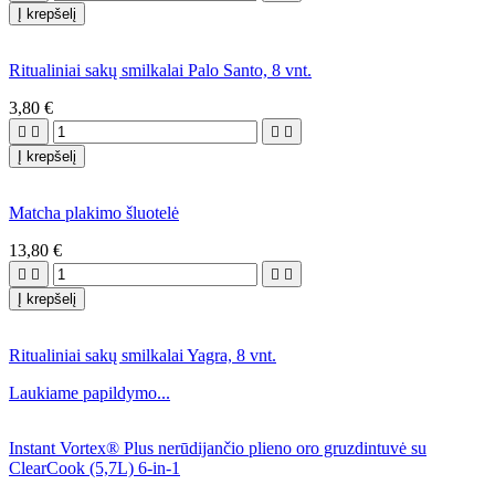
Į krepšelį
Ritualiniai sakų smilkalai Palo Santo, 8 vnt.
3,80 €




Į krepšelį
Matcha plakimo šluotelė
13,80 €




Į krepšelį
Ritualiniai sakų smilkalai Yagra, 8 vnt.
Laukiame papildymo...
Instant Vortex® Plus nerūdijančio plieno oro gruzdintuvė su
ClearCook (5,7L) 6-in-1