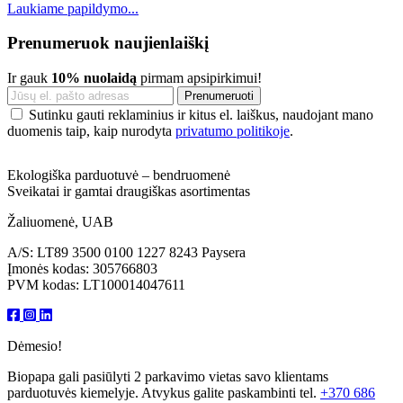
Laukiame papildymo...
Prenumeruok naujienlaiškį
Ir gauk
10% nuolaidą
pirmam apsipirkimui!
Sutinku gauti reklaminius ir kitus el. laiškus, naudojant mano
duomenis taip, kaip nurodyta
privatumo politikoje
.
Ekologiška parduotuvė – bendruomenė
Sveikatai ir gamtai draugiškas asortimentas
Žaliuomenė, UAB
A/S: LT89 3500 0100 1227 8243 Paysera
Įmonės kodas: 305766803
PVM kodas: LT100014047611
Dėmesio!
Biopapa gali pasiūlyti 2 parkavimo vietas savo klientams
parduotuvės kiemelyje. Atvykus galite paskambinti tel.
+370 686