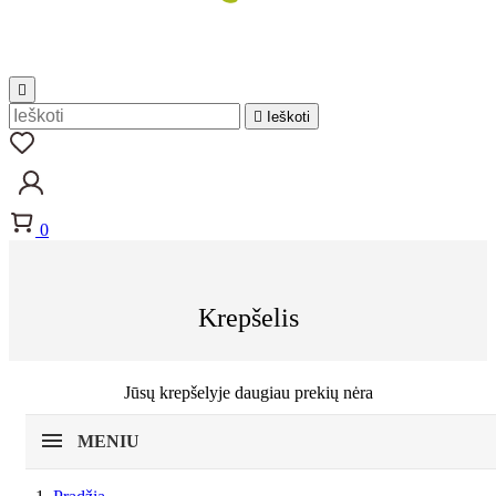


Ieškoti
0
Krepšelis
Jūsų krepšelyje daugiau prekių nėra
MENIU