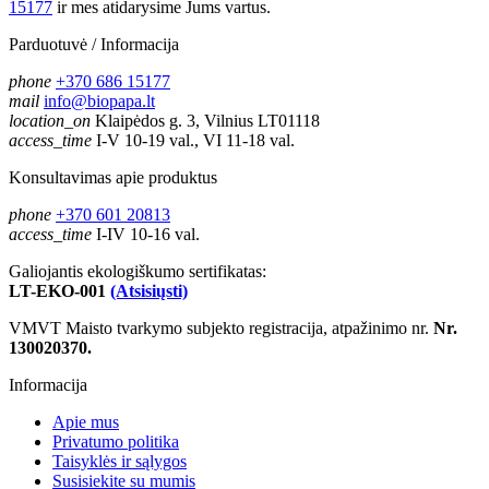
15177
ir mes atidarysime Jums vartus.
Parduotuvė / Informacija
phone
+370 686 15177
mail
info@biopapa.lt
location_on
Klaipėdos g. 3, Vilnius LT01118
access_time
I-V 10-19 val., VI 11-18 val.
Konsultavimas apie produktus
phone
+370 601 20813
access_time
I-IV 10-16 val.
Galiojantis ekologiškumo sertifikatas:
LT-EKO-001
(Atsisiųsti)
VMVT Maisto tvarkymo subjekto registracija, atpažinimo nr.
Nr.
130020370.
Informacija
Apie mus
Privatumo politika
Taisyklės ir sąlygos
Susisiekite su mumis