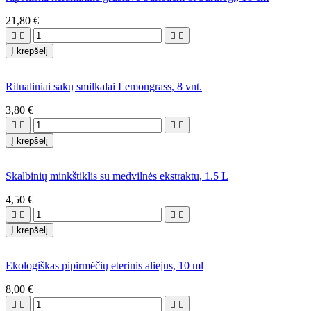
21,80 €




Į krepšelį
Ritualiniai sakų smilkalai Lemongrass, 8 vnt.
3,80 €




Į krepšelį
Skalbinių minkštiklis su medvilnės ekstraktu, 1.5 L
4,50 €




Į krepšelį
Ekologiškas pipirmėčių eterinis aliejus, 10 ml
8,00 €



