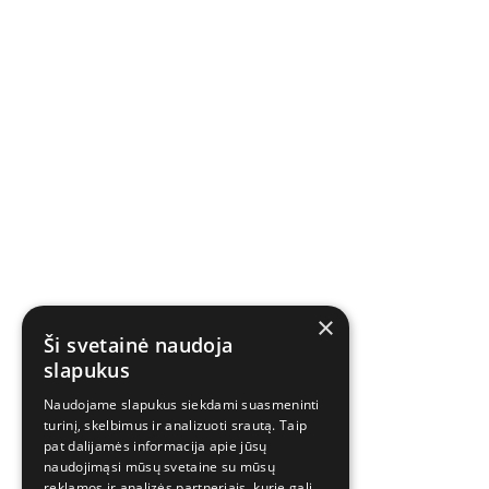
×
Ši svetainė naudoja
slapukus
Naudojame slapukus siekdami suasmeninti
turinį, skelbimus ir analizuoti srautą. Taip
pat dalijamės informacija apie jūsų
naudojimąsi mūsų svetaine su mūsų
reklamos ir analizės partneriais, kurie gali