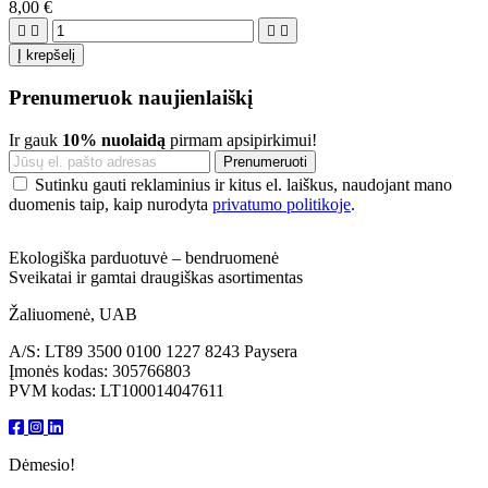
8,00 €




Į krepšelį
Prenumeruok naujienlaiškį
Ir gauk
10% nuolaidą
pirmam apsipirkimui!
Sutinku gauti reklaminius ir kitus el. laiškus, naudojant mano
duomenis taip, kaip nurodyta
privatumo politikoje
.
Ekologiška parduotuvė – bendruomenė
Sveikatai ir gamtai draugiškas asortimentas
Žaliuomenė, UAB
A/S: LT89 3500 0100 1227 8243 Paysera
Įmonės kodas: 305766803
PVM kodas: LT100014047611
Dėmesio!