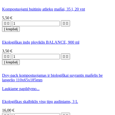
Kompostuojami buitinių atliekų maišai, 35 l, 20 vnt
5,50 €




Į krepšelį
Ekologiškas indų ploviklis BALANCE, 900 ml
3,50 €




Į krepšelį
Doy-pack kompostuojamas ir biologiškai suyrantis maišelis be
langelio 110x65x185mm
Laukiame papildymo...
Ekologiškas skalbiklis visų tipų audiniams, 3 L
16,00 €