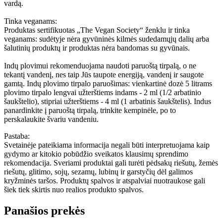
vardą.
Tinka veganams:
Produktas sertifikuotas „The Vegan Society“ ženklu ir tinka
veganams: sudėtyje nėra gyvūninės kilmės sudedamųjų dalių arba
šalutinių produktų ir produktas nėra bandomas su gyvūnais.
Indų plovimui rekomenduojama naudoti paruoštą tirpalą, o ne
tekantį vandenį, nes taip Jūs taupote energiją, vandenį ir saugote
gamtą. Indų plovimo tirpalo paruošimas: vienkartinė dozė 5 litrams
plovimo tirpalo lengvai užterštiems indams - 2 ml (1/2 arbatinio
šaukštelio), stipriai užterštiems - 4 ml (1 arbatinis šaukštelis). Indus
panardinkite į paruoštą tirpalą, trinkite kempinėle, po to
perskalaukite švariu vandeniu.
Pastaba:
Svetainėje pateikiama informacija negali būti interpretuojama kaip
gydymo ar kitokio pobūdžio sveikatos klausimų sprendimo
rekomendacija. Sveriami produktai gali turėti pėdsakų riešutų, žemės
riešutų, glitimo, sojų, sezamų, lubinų ir garstyčių dėl galimos
kryžminės taršos. Produktų spalvos ir atspalviai nuotraukose gali
šiek tiek skirtis nuo realios produkto spalvos.
Panašios prekės