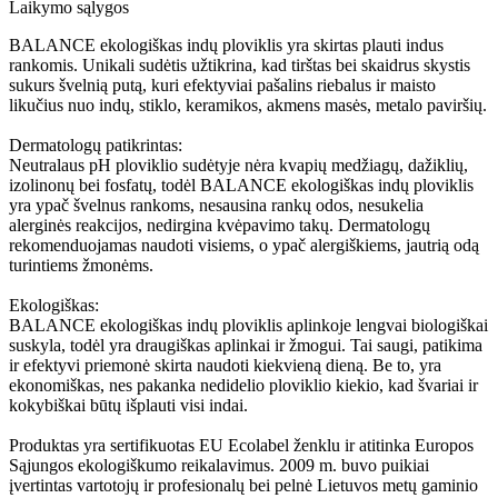
Laikymo sąlygos
BALANCE ekologiškas indų ploviklis yra skirtas plauti indus
rankomis. Unikali sudėtis užtikrina, kad tirštas bei skaidrus skystis
sukurs švelnią putą, kuri efektyviai pašalins riebalus ir maisto
likučius nuo indų, stiklo, keramikos, akmens masės, metalo paviršių.
Dermatologų patikrintas:
Neutralaus pH ploviklio sudėtyje nėra kvapių medžiagų, dažiklių,
izolinonų bei fosfatų, todėl BALANCE ekologiškas indų ploviklis
yra ypač švelnus rankoms, nesausina rankų odos, nesukelia
alerginės reakcijos, nedirgina kvėpavimo takų. Dermatologų
rekomenduojamas naudoti visiems, o ypač alergiškiems, jautrią odą
turintiems žmonėms.
Ekologiškas:
BALANCE ekologiškas indų ploviklis aplinkoje lengvai biologiškai
suskyla, todėl yra draugiškas aplinkai ir žmogui. Tai saugi, patikima
ir efektyvi priemonė skirta naudoti kiekvieną dieną. Be to, yra
ekonomiškas, nes pakanka nedidelio ploviklio kiekio, kad švariai ir
kokybiškai būtų išplauti visi indai.
Produktas yra sertifikuotas EU Ecolabel ženklu ir atitinka Europos
Sąjungos ekologiškumo reikalavimus. 2009 m. buvo puikiai
įvertintas vartotojų ir profesionalų bei pelnė Lietuvos metų gaminio