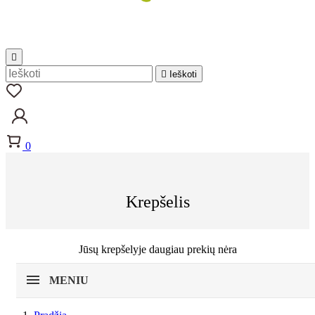


Ieškoti
0
Krepšelis
Jūsų krepšelyje daugiau prekių nėra
MENIU