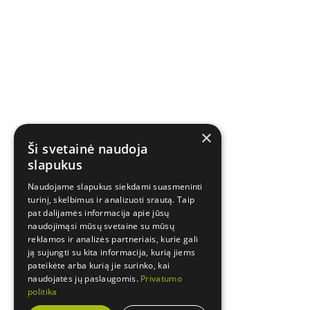
×
Ši svetainė naudoja
slapukus
Naudojame slapukus siekdami suasmeninti
turinį, skelbimus ir analizuoti srautą. Taip
pat dalijamės informacija apie jūsų
naudojimąsi mūsų svetaine su mūsų
reklamos ir analizės partneriais, kurie gali
ją sujungti su kita informacija, kurią jiems
pateikėte arba kurią jie surinko, kai
naudojatės jų paslaugomis.
Privatumo
politika