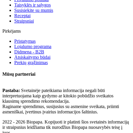
Taisyklės ir sąlygos
Susisiekite su mumis
Receptai
Straipsniai
Pirkėjams
Pristatymas
Lojalumo programa
Didmena - B2B
Atsiskaitymo būdai
Prekių grąžinimas
Mūsų partneriai
Pastaba:
Svetainėje pateikiama informacija negali būti
interpretuojama kaip gydymo ar kitokio pobūdžio sveikatos
klausimų sprendimo rekomendacija.
Raginame sprendimus, susijusius su asmenine sveikata, priimti
asmeniškai, įvertinus įvairius informacijos šaltinius.
2022 - 2026 Biopapa. Kopijuoti ir platinti šios svetainės informaciją
ir straipsnius leidžiama tik nurodžius Biopapa nuosavybės teisę į
juos.