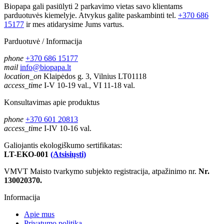
Biopapa gali pasiūlyti 2 parkavimo vietas savo klientams
parduotuvės kiemelyje. Atvykus galite paskambinti tel.
+370 686
15177
ir mes atidarysime Jums vartus.
Parduotuvė / Informacija
phone
+370 686 15177
mail
info@biopapa.lt
location_on
Klaipėdos g. 3, Vilnius LT01118
access_time
I-V 10-19 val., VI 11-18 val.
Konsultavimas apie produktus
phone
+370 601 20813
access_time
I-IV 10-16 val.
Galiojantis ekologiškumo sertifikatas:
LT-EKO-001
(Atsisiųsti)
VMVT Maisto tvarkymo subjekto registracija, atpažinimo nr.
Nr.
130020370.
Informacija
Apie mus
Privatumo politika