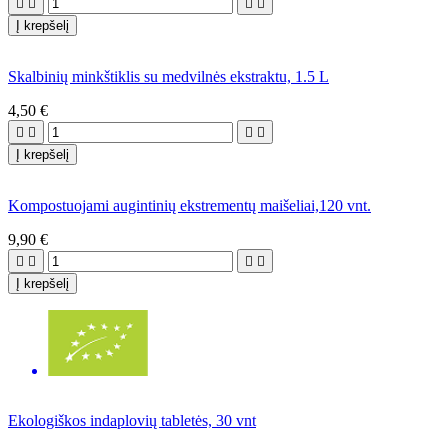




Į krepšelį
Skalbinių minkštiklis su medvilnės ekstraktu, 1.5 L
4,50 €




Į krepšelį
Kompostuojami augintinių ekstrementų maišeliai,120 vnt.
9,90 €




Į krepšelį
Ekologiškos indaplovių tabletės, 30 vnt