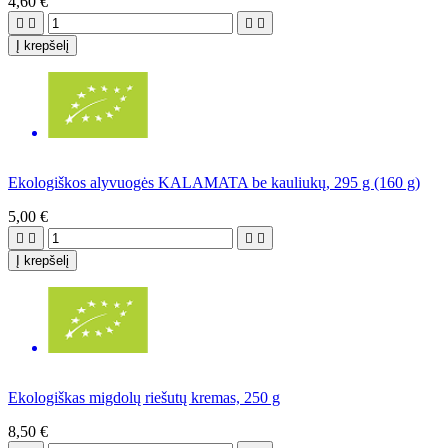
4,60 €




Į krepšelį
Ekologiškos alyvuogės KALAMATA be kauliukų, 295 g (160 g)
5,00 €




Į krepšelį
Ekologiškas migdolų riešutų kremas, 250 g
8,50 €