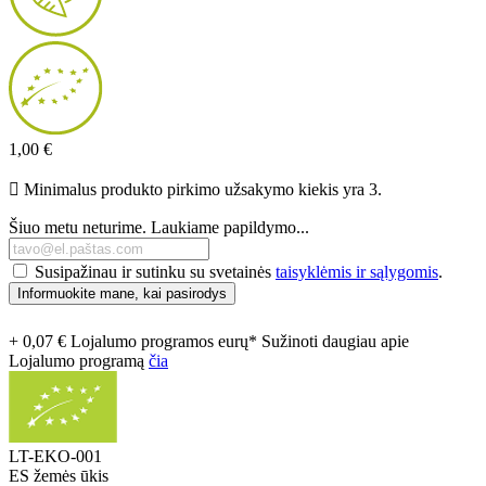
1,00 €

Minimalus produkto pirkimo užsakymo kiekis yra 3.
Šiuo metu neturime. Laukiame papildymo...
Susipažinau ir sutinku su svetainės
taisyklėmis ir sąlygomis
.
Informuokite mane, kai pasirodys
+ 0,07 € Lojalumo programos eurų* Sužinoti daugiau apie
Lojalumo programą
čia
LT-EKO-001
ES žemės ūkis