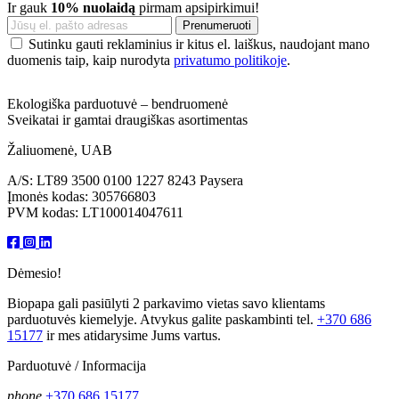
Ir gauk
10% nuolaidą
pirmam apsipirkimui!
Sutinku gauti reklaminius ir kitus el. laiškus, naudojant mano
duomenis taip, kaip nurodyta
privatumo politikoje
.
Ekologiška parduotuvė – bendruomenė
Sveikatai ir gamtai draugiškas asortimentas
Žaliuomenė, UAB
A/S: LT89 3500 0100 1227 8243 Paysera
Įmonės kodas: 305766803
PVM kodas: LT100014047611
Dėmesio!
Biopapa gali pasiūlyti 2 parkavimo vietas savo klientams
parduotuvės kiemelyje. Atvykus galite paskambinti tel.
+370 686
15177
ir mes atidarysime Jums vartus.
Parduotuvė / Informacija
phone
+370 686 15177