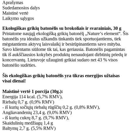
Aprašymas
Sudedamosios dalys
Maistinė vertė
Laikymo sąlygos
Ekologiškas grikių batonėlis su brokoliais ir svarainiais, 30 g
Pristatome naująjį ekologišką grikių batonėlį „Nature‘s element“. Šis
batonėlis yra idealus užkandis tinkantis tiek sportuojantiems, tiek
mėgstantiems aktyvų laisvalaikį ir besirūpinantiems savo mityba.
Savo klientams siūlome tik tai, kas geriausia. Batonėlis pagamintas
tik iš aukščiausios kokybės produktų nenaudojant dirbtinių priedų ir
koncervantų. Lietuvoje užauginti grikiai sudaro net 43 % visos
batonėlio sudėties.
Šis ekologiškas grikių batonėlis yra tikras energijos užtaisas
visai dienai!
Maistinė vertė 1 porcija (30g.):
Energija 114 kcal. (5,7% RMV),
Riebalų 0,7 g. (0,9% RMV)
- iš kurių sočiųjų riebalų rūgščių 0,2 g. (0,8% RMV),
Angliavandenių 23,4 g. (9,0% RMV)
- iš kurių cukrų 8,7 g. (9,7% RMV),
Skaidulinių medžiagų 1,4 g
Baltymų 2,7 g. (5,5% RMV)