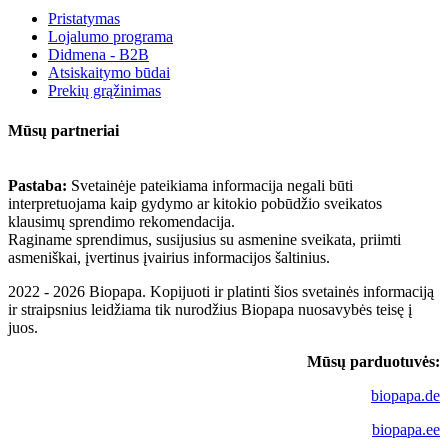
Pristatymas
Lojalumo programa
Didmena - B2B
Atsiskaitymo būdai
Prekių grąžinimas
Mūsų partneriai
Pastaba:
Svetainėje pateikiama informacija negali būti
interpretuojama kaip gydymo ar kitokio pobūdžio sveikatos
klausimų sprendimo rekomendacija.
Raginame sprendimus, susijusius su asmenine sveikata, priimti
asmeniškai, įvertinus įvairius informacijos šaltinius.
2022 - 2026 Biopapa. Kopijuoti ir platinti šios svetainės informaciją
ir straipsnius leidžiama tik nurodžius Biopapa nuosavybės teisę į
juos.
Mūsų parduotuvės:
biopapa.de
biopapa.ee