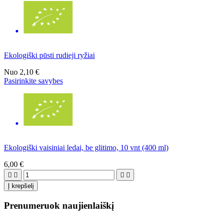
Ekologiški pūsti rudieji ryžiai
Nuo
2,10 €
Pasirinkite savybes
Ekologiški vaisiniai ledai, be glitimo, 10 vnt (400 ml)
6,00 €




Į krepšelį
Prenumeruok naujienlaiškį