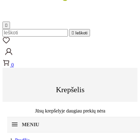


Ieškoti
0
Krepšelis
Jūsų krepšelyje daugiau prekių nėra
MENIU