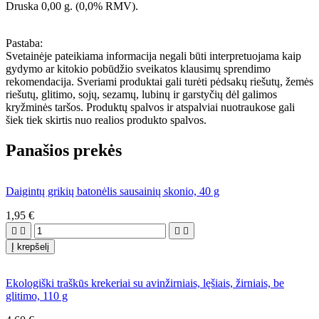
Druska 0,00 g. (0,0% RMV).
Pastaba:
Svetainėje pateikiama informacija negali būti interpretuojama kaip
gydymo ar kitokio pobūdžio sveikatos klausimų sprendimo
rekomendacija. Sveriami produktai gali turėti pėdsakų riešutų, žemės
riešutų, glitimo, sojų, sezamų, lubinų ir garstyčių dėl galimos
kryžminės taršos. Produktų spalvos ir atspalviai nuotraukose gali
šiek tiek skirtis nuo realios produkto spalvos.
Panašios prekės
Daigintų grikių batonėlis sausainių skonio, 40 g
1,95 €




Į krepšelį
Ekologiški traškūs krekeriai su avinžirniais, lęšiais, žirniais, be
glitimo, 110 g