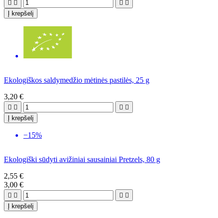




Į krepšelį
Ekologiškos saldymedžio mėtinės pastilės, 25 g
3,20 €




Į krepšelį
−15%
Ekologiški sūdyti avižiniai sausainiai Pretzels, 80 g
2,55 €
3,00 €




Į krepšelį