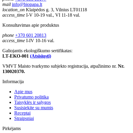
mail
info@biopapa.lt
location_on
Klaipėdos g. 3, Vilnius LT01118
access_time
I-V 10-19 val., VI 11-18 val.
Konsultavimas apie produktus
phone
+370 601 20813
access_time
I-IV 10-16 val.
Galiojantis ekologiškumo sertifikatas:
LT-EKO-001
(Atsisiųsti)
VMVT Maisto tvarkymo subjekto registracija, atpažinimo nr.
Nr.
130020370.
Informacija
Apie mus
Privatumo politika
Taisyklės ir sąlygos
Susisiekite su mumis
Receptai
Straipsniai
Pirkėjams