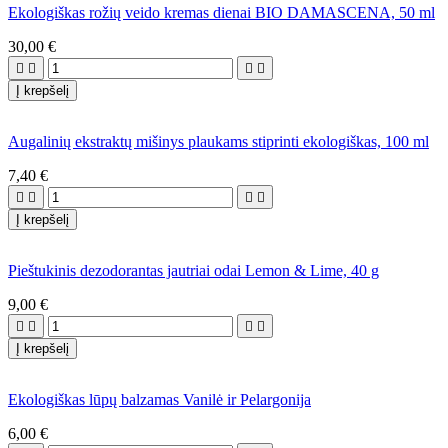
Ekologiškas rožių veido kremas dienai BIO DAMASCENA, 50 ml
30,00 €




Į krepšelį
Augalinių ekstraktų mišinys plaukams stiprinti ekologiškas, 100 ml
7,40 €




Į krepšelį
Pieštukinis dezodorantas jautriai odai Lemon & Lime, 40 g
9,00 €




Į krepšelį
Ekologiškas lūpų balzamas Vanilė ir Pelargonija
6,00 €