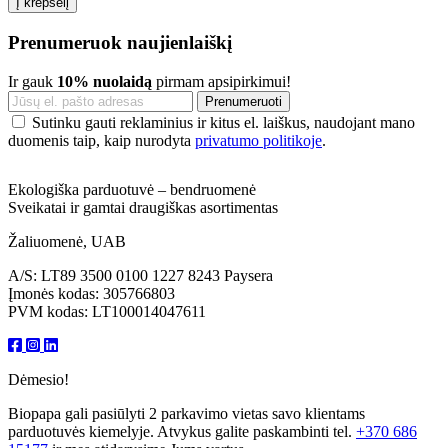
Į krepšelį
Prenumeruok naujienlaiškį
Ir gauk
10% nuolaidą
pirmam apsipirkimui!
Sutinku gauti reklaminius ir kitus el. laiškus, naudojant mano
duomenis taip, kaip nurodyta
privatumo politikoje
.
Ekologiška parduotuvė – bendruomenė
Sveikatai ir gamtai draugiškas asortimentas
Žaliuomenė, UAB
A/S: LT89 3500 0100 1227 8243 Paysera
Įmonės kodas: 305766803
PVM kodas: LT100014047611
Dėmesio!
Biopapa gali pasiūlyti 2 parkavimo vietas savo klientams
parduotuvės kiemelyje. Atvykus galite paskambinti tel.
+370 686