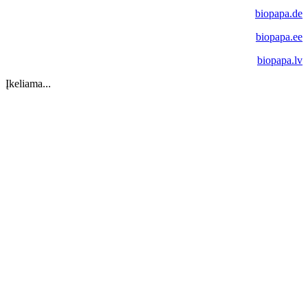
biopapa.de
biopapa.ee
biopapa.lv
Įkeliama...