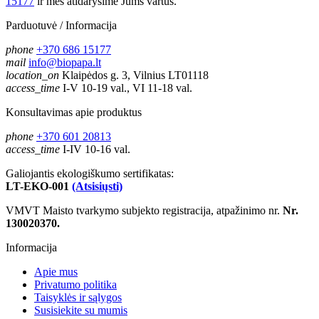
15177
ir mes atidarysime Jums vartus.
Parduotuvė / Informacija
phone
+370 686 15177
mail
info@biopapa.lt
location_on
Klaipėdos g. 3, Vilnius LT01118
access_time
I-V 10-19 val., VI 11-18 val.
Konsultavimas apie produktus
phone
+370 601 20813
access_time
I-IV 10-16 val.
Galiojantis ekologiškumo sertifikatas:
LT-EKO-001
(Atsisiųsti)
VMVT Maisto tvarkymo subjekto registracija, atpažinimo nr.
Nr.
130020370.
Informacija
Apie mus
Privatumo politika
Taisyklės ir sąlygos
Susisiekite su mumis