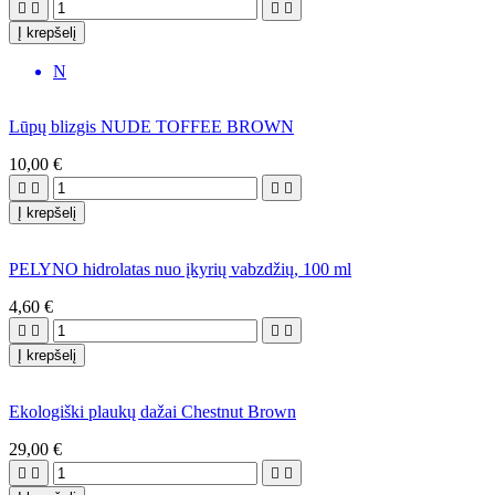




Į krepšelį
N
Lūpų blizgis NUDE TOFFEE BROWN
10,00 €




Į krepšelį
PELYNO hidrolatas nuo įkyrių vabzdžių, 100 ml
4,60 €




Į krepšelį
Ekologiški plaukų dažai Chestnut Brown
29,00 €



