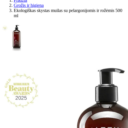
Pradžia
Grožis ir higiena
Ekologiškas skystas muilas su pelargonijomis ir rožėmis 500
ml