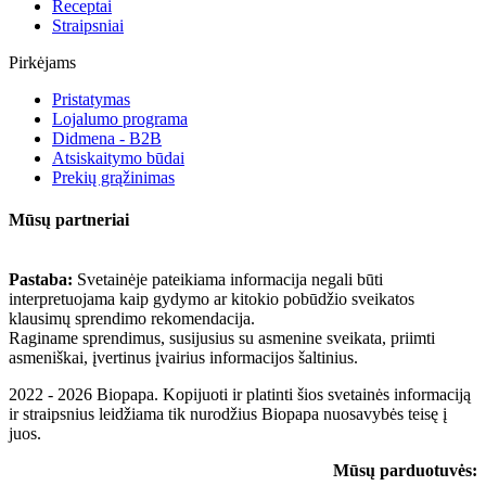
Receptai
Straipsniai
Pirkėjams
Pristatymas
Lojalumo programa
Didmena - B2B
Atsiskaitymo būdai
Prekių grąžinimas
Mūsų partneriai
Pastaba:
Svetainėje pateikiama informacija negali būti
interpretuojama kaip gydymo ar kitokio pobūdžio sveikatos
klausimų sprendimo rekomendacija.
Raginame sprendimus, susijusius su asmenine sveikata, priimti
asmeniškai, įvertinus įvairius informacijos šaltinius.
2022 - 2026 Biopapa. Kopijuoti ir platinti šios svetainės informaciją
ir straipsnius leidžiama tik nurodžius Biopapa nuosavybės teisę į
juos.
Mūsų parduotuvės: