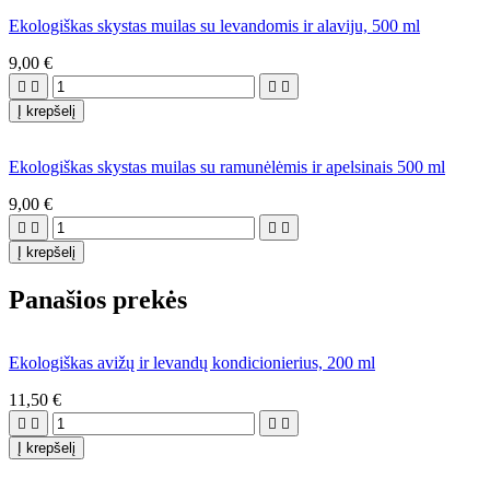
Ekologiškas skystas muilas su levandomis ir alaviju, 500 ml
9,00 €




Į krepšelį
Ekologiškas skystas muilas su ramunėlėmis ir apelsinais 500 ml
9,00 €




Į krepšelį
Panašios prekės
Ekologiškas avižų ir levandų kondicionierius, 200 ml
11,50 €




Į krepšelį