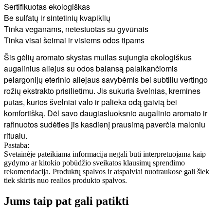
Sertifikuotas ekologiškas
Be sulfatų ir sintetinių kvapiklių
Tinka veganams, netestuotas su gyvūnais
Tinka visai šeimai ir visiems odos tipams
Šis gėlių aromato skystas muilas sujungia ekologiškus
augalinius aliejus su odos balansą palaikančiomis
pelargonijų eterinio aliejaus savybėmis bei subtiliu vertingo
rožių ekstrakto prisilietimu. Jis sukuria švelnias, kremines
putas, kurios švelniai valo ir palieka odą gaivią bei
komfortišką. Dėl savo daugiasluoksnio augalinio aromato ir
rafinuotos sudėties jis kasdienį prausimą paverčia maloniu
ritualu.
Pastaba:
Svetainėje pateikiama informacija negali būti interpretuojama kaip
gydymo ar kitokio pobūdžio sveikatos klausimų sprendimo
rekomendacija. Produktų spalvos ir atspalviai nuotraukose gali šiek
tiek skirtis nuo realios produkto spalvos.
Jums taip pat gali patikti