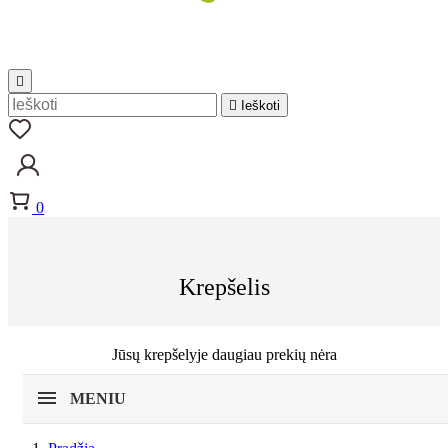


Ieškoti
0
Krepšelis
Jūsų krepšelyje daugiau prekių nėra
MENIU