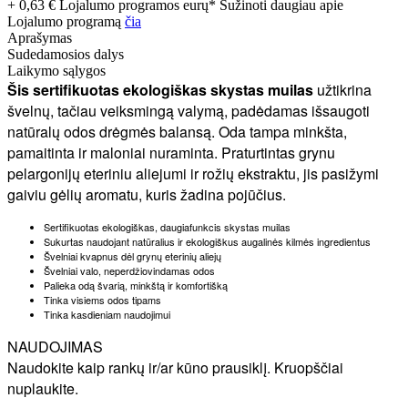
+ 0,63 € Lojalumo programos eurų* Sužinoti daugiau apie
Lojalumo programą
čia
Aprašymas
Sudedamosios dalys
Laikymo sąlygos
Šis sertifikuotas ekologiškas skystas muilas
užtikrina
švelnų, tačiau veiksmingą valymą, padėdamas išsaugoti
natūralų odos drėgmės balansą. Oda tampa minkšta,
pamaitinta ir maloniai nuraminta. Praturtintas grynu
pelargonijų eteriniu aliejumi ir rožių ekstraktu, jis pasižymi
gaiviu gėlių aromatu, kuris žadina pojūčius.
Sertifikuotas ekologiškas, daugiafunkcis skystas muilas
Sukurtas naudojant natūralius ir ekologiškus augalinės kilmės ingredientus
Švelniai kvapnus dėl grynų eterinių aliejų
Švelniai valo, neperdžiovindamas odos
Palieka odą švarią, minkštą ir komfortišką
Tinka visiems odos tipams
Tinka kasdieniam naudojimui
NAUDOJIMAS
Naudokite kaip rankų ir/ar kūno prausiklį. Kruopščiai
nuplaukite.