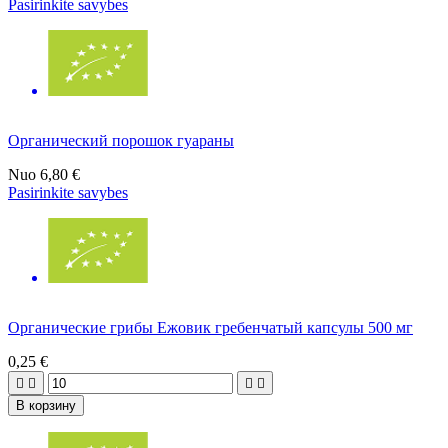
Pasirinkite savybes
Органический порошок гуараны
Nuo
6,80 €
Pasirinkite savybes
Органические грибы Eжовик гребенчатый капсулы 500 мг
0,25 €




В корзину