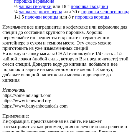
порошка кардамона
¼
чашки гвоздики
или 18 г
порошка гвоздики
¼
чашки черного перца
или 30 г
порошка черного перца
1-1,5
палочки корицы
или 8 г
порошка корицы
.
Измельчите все ингредиенты в кофемолке или кофемолке для
специй до состояния крупного порошка. Хорошо
перемешайте ингредиенты и храните в герметичном
контейнере в сухом и темном месте. Эту смесь можно
приготовить из уже измельченных специй.
На каждую чашку масалы CHAI используйте 1/4 часть
- 1/2
чайной ложки (любой силы, которую Вы предпочитаете) этой
смеси специй. Доведите воду до кипения, добавьте в нее
порошок и варите на медленном огне около 1-3 минут,
добавьте овощной напиток или молоко и доведите до
кипения.
Источники
https://someindiangirl.com
https://www.tcmworld.org
https://www.banyanbotanicals.com
Примечание:
Информация, представленная на сайте, не может
рассматриваться как рекомендация по лечению или решению
каких-либо вопросов, связанных со здоровьем. Весовые