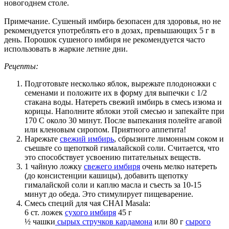
новогоднем столе.
Примечание. Сушеный имбирь безопасен для здоровья, но не
рекомендуется употреблять его в дозах, превышающих 5 г в
день. Порошок сушеного имбиря не рекомендуется часто
использовать в жаркие летние дни.
Рецепты:
Подготовьте несколько яблок, вырежьте плодоножки с
семенами и положите их в форму для выпечки с 1/2
стакана воды. Натереть свежий имбирь в смесь изюма и
корицы. Наполните яблоки этой смесью и запекайте при
170 С около 30 минут. После выпекания полейте агавой
или кленовым сиропом. Приятного аппетита!
Нарежьте
свежий имбирь
, сбрызните лимонным соком и
съешьте со щепоткой гималайской соли. Считается, что
это способствует усвоению питательных веществ.
1 чайную ложку
свежего имбиря
очень мелко натереть
(до консистенции кашицы), добавить щепотку
гималайской соли и каплю масла и съесть за 10-15
минут до обеда. Это стимулирует пищеварение.
Смесь специй для чая CHAI Masala:
6 ст. ложек
сухого имбиря
45 г
½ чашки
сырых стручков кардамона
или 80 г
сырого