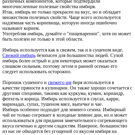
различных компонентов, которые подтвердили
многочисленные полезные свойства имбиря.
Итак, имбирь не только прекрасен на вкус, но и обладает
множеством полезных свойств. Чаще всего используется
надземная часть корневища, которую иногда ошибочно
называют корнем.
Употребляя имбирь, думайте о "пищеварении", хотя он может
быть полезен не только в этой области.
Имбирь используется как в свежем, так и в сушеном виде.
Свежий имбирь
безопасен для большинства людей. Сухой
имбирь более острый и для некоторых может оказаться
слишком сильным, поэтому летом и ранней осенью его
следует использовать осторожно.
Порошок сушеного и
свежего им
биря используется в
качестве пряности в кулинарии. Он также хорошо сочетается с
другими специями, такими как куркума, кумин, кориандр,
фенхель и корица. Имбирь используется в соусах, карри,
маринадах, супах, тушеном мясе, выпечке и чае.
Имбирь особенно подходит для зимнего сезона. Имбирный
чай не только согревает в холодные зимние дни, но и может
использоваться для придания замечательного согревающего
вкуса печенью и другим сладостям. Наверное, большинство
из нас не обходится без угощений со вкусом имбиря на