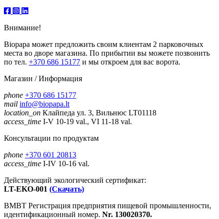
Внимание!
Biopapa может предложить своим клиентам 2 парковочных
места во дворе магазина. По прибытии вы можете позвонить
по тел.
+370 686 15177
и мы откроем для вас ворота.
Магазин / Информация
phone
+370 686 15177
mail
info@biopapa.lt
location_on
Клайпеда ул. 3, Вильнюс LT01118
access_time
I-V 10-19 val., VI 11-18 val.
Консультации по продуктам
phone
+370 601 20813
access_time
I-IV 10-16 val.
Действующий экологический сертификат:
LT-EKO-001
(Скачать)
ВМВТ Регистрация предприятия пищевой промышленности,
идентификационный номер.
Nr. 130020370.