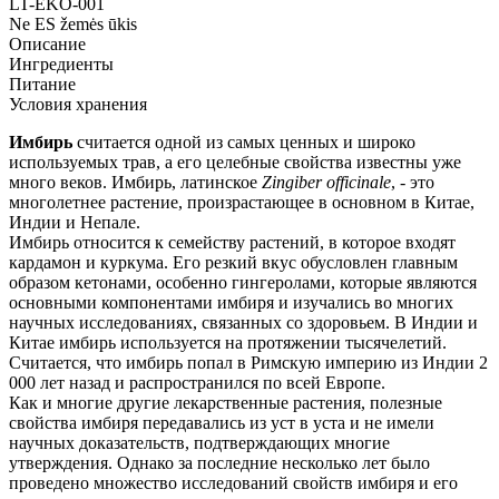
LT-EKO-001
Ne ES žemės ūkis
Описание
Ингредиенты
Питание
Условия хранения
Имбирь
считается одной из самых ценных и широко
используемых трав, а его целебные свойства известны уже
много веков. Имбирь, латинское
Zingiber officinale
, - это
многолетнее растение, произрастающее в основном в Китае,
Индии и Непале.
Имбирь относится к семейству растений, в которое входят
кардамон и куркума. Его резкий вкус обусловлен главным
образом кетонами, особенно гингеролами, которые являются
основными компонентами имбиря и изучались во многих
научных исследованиях, связанных со здоровьем. В Индии и
Китае имбирь используется на протяжении тысячелетий.
Считается, что имбирь попал в Римскую империю из Индии 2
000 лет назад и распространился по всей Европе.
Как и многие другие лекарственные растения, полезные
свойства имбиря передавались из уст в уста и не имели
научных доказательств, подтверждающих многие
утверждения. Однако за последние несколько лет было
проведено множество исследований свойств имбиря и его