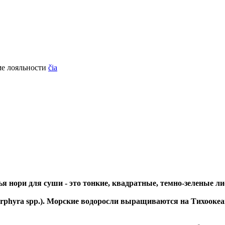
ме лояльности
čia
я нори для суши - это тонкие, квадратные, темно-зеленые л
rphyra spp.). Морские водоросли выращиваются на Тихоокеа